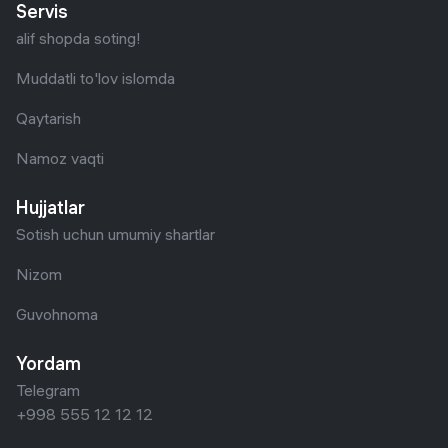
Servis
alif shopda soting!
Muddatli to'lov islomda
Qaytarish
Namoz vaqti
Hujjatlar
Sotish uchun umumiy shartlar
Nizom
Guvohnoma
Yordam
Telegram
+998 555 12 12 12