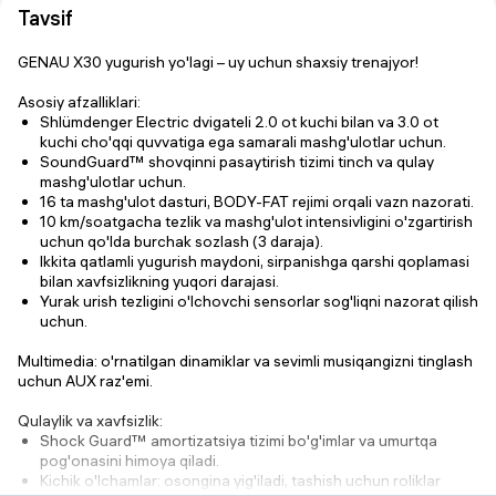
Tavsif
GENAU X30 yugurish yo'lagi
– uy uchun shaxsiy trenajyor!
Asosiy afzalliklari:
Shlümdenger Electric
dvigateli 2.0 ot kuchi bilan va
3.0 ot
kuchi cho'qqi quvvatiga
ega samarali mashg'ulotlar uchun.
SoundGuard™ shovqinni pasaytirish tizimi
tinch va qulay
mashg'ulotlar uchun.
16 ta mashg'ulot dasturi
, BODY-FAT rejimi orqali vazn nazorati.
10 km/soatgacha tezlik
va mashg'ulot intensivligini o'zgartirish
uchun
qo'lda burchak sozlash
(3 daraja).
Ikkita qatlamli yugurish maydoni,
sirpanishga qarshi qoplamasi
bilan xavfsizlikning yuqori darajasi.
Yurak urish tezligini o'lchovchi sensorlar
sog'liqni nazorat qilish
uchun.
Multimedia
: o'rnatilgan dinamiklar va sevimli musiqangizni tinglash
uchun AUX raz'emi.
Qulaylik va xavfsizlik:
Shock Guard™ amortizatsiya tizimi
bo'g'imlar va umurtqa
pog'onasini himoya qiladi.
Kichik o'lchamlar: osongina yig'iladi, tashish uchun roliklar