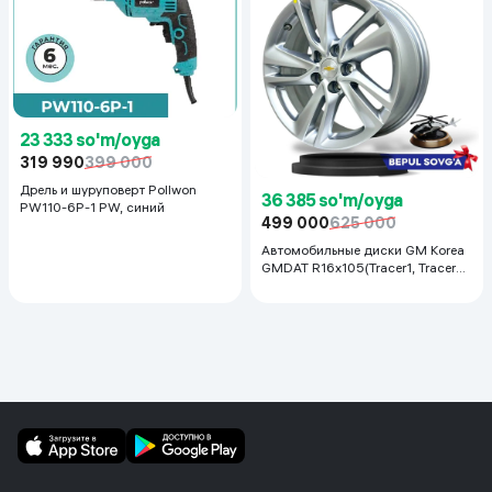
23 333 so'm/oyga
319 990
399 000
Дрель и шуруповерт Pollwon
36 385 so'm/oyga
PW110-6P-1 PW, синий
499 000
625 000
Автомобильные диски GM Korea
GMDAT R16x105(Tracer1, Tracer2)
1 шт, серебряный