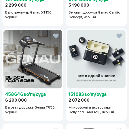
2 299 000
5 190 000
Велотренажер Genau XT150,
Беговая дорожка Genau Cardio
чёрный
Concept, чёрный
458 646 so'm/oyga
151 083 so'm/oyga
6 290 000
2 072 000
Беговая дорожка Genau TR50,
Микрофоны и аксессуары
чёрный
Hollyland LARK M2 , черный