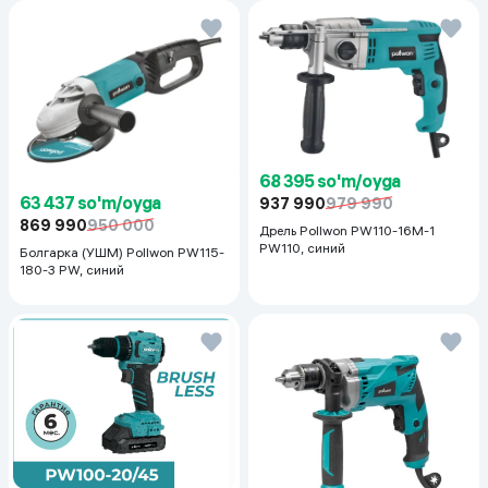
68 395 so'm/oyga
63 437 so'm/oyga
937 990
979 990
869 990
950 000
Дрель Pollwon PW110-16M-1
PW110, синий
Болгарка (УШМ) Pollwon PW115-
180-3 PW, синий