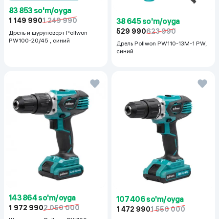
83 853 so'm/oyga
1 149 990
1 249 990
38 645 so'm/oyga
529 990
623 990
Дрель и шуруповерт Pollwon
PW100-20/45 , синий
Дрель Pollwon PW110-13M-1 PW,
синий
143 864 so'm/oyga
107 406 so'm/oyga
1 972 990
2 050 000
1 472 990
1 550 000