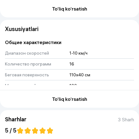
mavjud.
Foydalanuvchining maksimal vazni
– 100 kg gacha.
To‘liq ko‘rsatish
Xususiyatlari
Общие характеристики
Диапазон скоростей
1-10 км/ч
Количество программ
16
Беговая поверхность
110х40 см
Максимальный вес
100 кг
пользователя
To‘liq ko‘rsatish
Тип мотора
Shlümdenger Electric
 , 
3.0 л.с.
Показания дисплея
время
 , 
скорость
 , 
Sharhlar
пройденная дистанция
 , 
3 Sharh
пульс
5 / 5