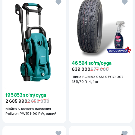
46 594 so'm/oyga
639 000
677 000
Шина SUMAXX MAX ECO 007
185/70 R14, 1 шт
195 853 so'm/oyga
2 685 990
2 850 000
Мойка высокого давления
Pollwon PW151-90 PW, синий