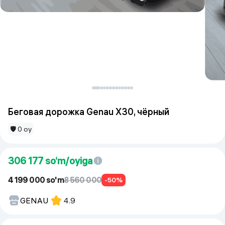
Беговая дорожка Genau X30, чёрный
🛡 0 oy
306 177
so‘m/oyiga
4 199 000 so'm
8 560 000
-50%
GENAU
4.9