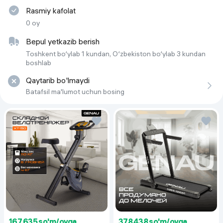
Rasmiy kafolat
0 oy
Bepul yetkazib berish
Toshkent bo‘ylab 1 kundan, O‘zbekiston bo‘ylab 3 kundan
boshlab
Qaytarib bo'lmaydi
Batafsil ma'lumot uchun bosing
167 635 so'm/oyga
378 438 so'm/oyga