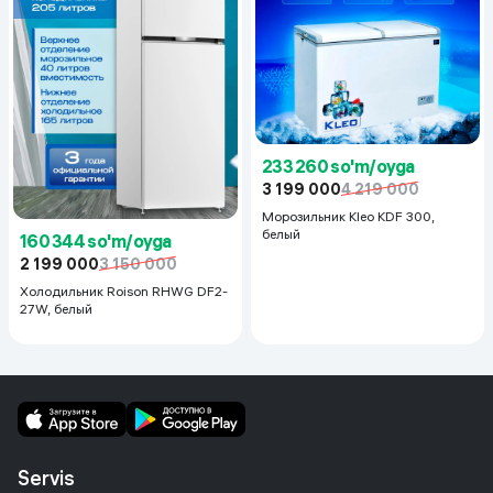
233 260 so'm/oyga
3 199 000
4 219 000
Морозильник Kleo KDF 300,
белый
160 344 so'm/oyga
2 199 000
3 150 000
Холодильник Roison RHWG DF2-
27W, белый
Servis