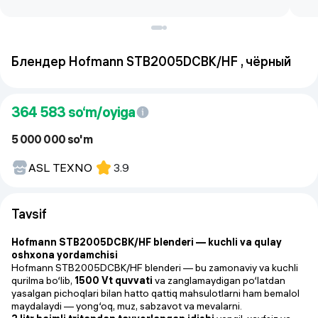
Блендер Hofmann STB2005DCBK/HF , чёрный
364 583
so‘m/oyiga
5 000 000 so'm
ASL TEXNO
3.9
Tavsif
Hofmann STB2005DCBK/HF blenderi — kuchli va qulay
oshxona yordamchisi
Hofmann STB2005DCBK/HF blenderi — bu zamonaviy va kuchli
qurilma bo‘lib,
1500 Vt quvvati
va zanglamaydigan po‘latdan
yasalgan pichoqlari bilan hatto qattiq mahsulotlarni ham bemalol
maydalaydi — yong‘oq, muz, sabzavot va mevalarni.