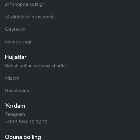
alif shopda soting!
Muddatli to'lov islomda
Qaytarish
Namoz vaqti
Hujjatlar
Sotish uchun umumiy shartlar
Nizom
Guvohnoma
Yordam
Telegram
+998 555 12 12 12
Obuna bo'ling