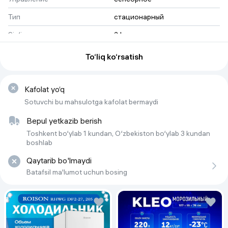
Тип
стационарный
Sig‘im
2 l
Ko'za materiali
Tritan
To‘liq ko‘rsatish
Максимальная мощность
1500 Вт
Kafolat yo‘q
Sotuvchi bu mahsulotga kafolat bermaydi
Bepul yetkazib berish
Toshkent bo‘ylab 1 kundan, O‘zbekiston bo‘ylab 3 kundan
boshlab
Qaytarib bo'lmaydi
Batafsil ma'lumot uchun bosing