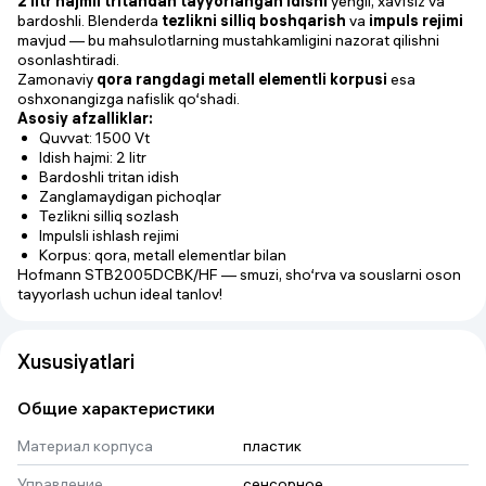
2 litr hajmli tritandan tayyorlangan idishi
yengil, xavfsiz va
bardoshli. Blenderda
tezlikni silliq boshqarish
va
impuls rejimi
mavjud — bu mahsulotlarning mustahkamligini nazorat qilishni
osonlashtiradi.
Zamonaviy
qora rangdagi metall elementli korpusi
esa
oshxonangizga nafislik qo‘shadi.
Asosiy afzalliklar:
Quvvat: 1500 Vt
Idish hajmi: 2 litr
Bardoshli tritan idish
Zanglamaydigan pichoqlar
Tezlikni silliq sozlash
Impulsli ishlash rejimi
Korpus: qora, metall elementlar bilan
Hofmann STB2005DCBK/HF — smuzi, sho‘rva va souslarni oson
tayyorlash uchun ideal tanlov!
Xususiyatlari
Общие характеристики
Материал корпуса
пластик
Управление
сенсорное