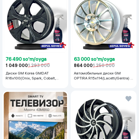
76 490 so'm/oyga
63 000 so'm/oyga
1 049 000
1 293 000
864 000
1 250 000
Диски GM Korea GMDAT
Автомобильные диски GM
R16x100(Onix, Spark, Cobalt,
OPTIRA R15x114(Lacetti/Gentra) 1
Nexia R3, Nexia1/2), 1 шт
шт, серебряный