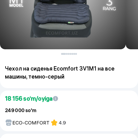
Чехол на сиденья Ecomfort 3V1M1 на все
машины, темно-серый
18 156
so‘m/oyiga
249 000 so'm
ECO-COMFORT
4.9