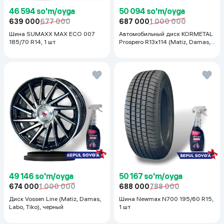
46 594 so'm/oyga
50 094 so'm/oyga
639 000
677 000
687 000
1 000 000
Шина SUMAXX MAX ECO 007
Автомобильный диск KORMETAL
185/70 R14, 1 шт
Prospero R13x114 (Matiz, Damas,
Labo, Tiko) 1 шт, серебристый
49 146 so'm/oyga
50 167 so'm/oyga
674 000
1 000 000
688 000
788 000
Диск Vossen Line (Matiz, Damas,
Шина Newmax N700 195/60 R15,
Labo, Tiko), черный
1 шт