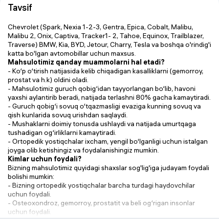
Tavsif
Chevrolet (Spark, Nexia 1-2-3, Gentra, Epica, Cobalt, Malibu,
Malibu 2, Onix, Captiva, Tracker1- 2, Tahoe, Equinox, Trailblazer,
Traverse) BMW, Kia, BYD, Jetour, Charry, Tesla va boshqa o'rindig'i
katta bo'lgan avtomobillar uchun maxsus.
Mahsulotimiz qanday muammolarni hal etadi?
- Ko‘p o‘tirish natijasida kelib chiqadigan kasalliklarni (gemorroy,
prostat va h.k) oldini oladi.
- Mahsulotimiz guruch qobig‘idan tayyorlangan bo‘lib, havoni
yaxshi aylantirib beradi, natijada terlashni 80% gacha kamaytiradi.
- Guruch qobig‘i sovuq o‘tqazmasligi evaziga kunning sovuq va
qish kunlarida sovuq urishdan saqlaydi.
- Mushaklarni doimiy tonusda ushlaydi va natijada umurtqaga
tushadigan og‘irliklarni kamaytiradi.
- Ortopedik yostiqchalar ixcham, yengil bo‘lganligi uchun istalgan
joyga olib ketishingiz va foydalanishingiz mumkin.
Kimlar uchun foydali?
Bizning mahsulotimiz quyidagi shaxslar sog'lig'iga judayam foydali
bolishi mumkin:
- Bizning ortopedik yostiqchalar barcha turdagi haydovchilar
uchun foydali.
- Osteoxondroz, gemorroy, prostatit va beli og‘rigan insonlar
uchun foydali.