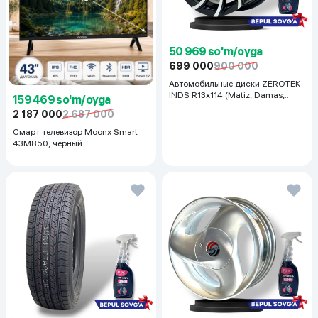
50 969 so'm/oyga
699 000
900 000
Автомобильные диски ZEROTEK
INDS R13x114 (Matiz, Damas,
159 469 so'm/oyga
Labo, Tiko) 1 шт, черный
2 187 000
2 687 000
Смарт телевизор Moonx Smart
43M850, черный