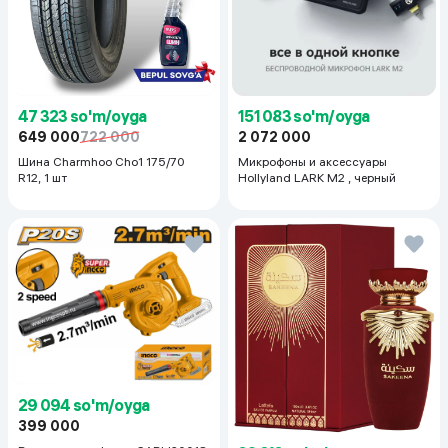
47 323 so'm/oyga
151 083 so'm/oyga
649 000
722 000
2 072 000
Шина Charmhoo Cho1 175/70
Микрофоны и аксессуары
R12, 1 шт
Hollyland LARK M2 , черный
29 094 so'm/oyga
399 000