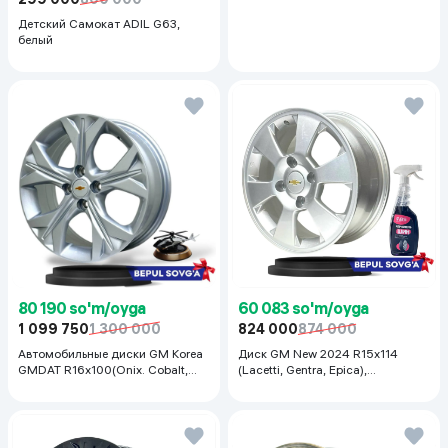
Детский Самокат ADIL G63,
белый
80 190 so'm/oyga
60 083 so'm/oyga
1 099 750
1 300 000
824 000
874 000
Автомобильные диски GM Korea
Диск GM New 2024 R15x114
GMDAT R16x100(Onix. Cobalt,
(Lacetti, Gentra, Epica),
Spark, Nexia R3) 1 шт, серебряный
серебристый