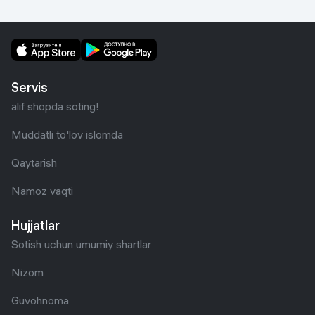
Servis
alif shopda soting!
Muddatli to'lov islomda
Qaytarish
Namoz vaqti
Hujjatlar
Sotish uchun umumiy shartlar
Nizom
Guvohnoma