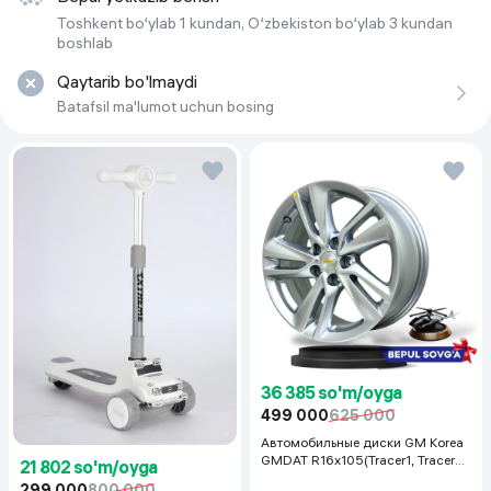
Orqa miya shakllanishida
U mushaklarni doimiy ohangda ushlab turadi va buning natijasida
Toshkent bo‘ylab 1 kundan, O‘zbekiston bo‘ylab 3 kundan
Основной материал
Dioganal
umurtqa pog'onasidagi yukni kamaytiradi.
boshlab
Qaytarib bo'lmaydi
Terlash
Batafsil ma'lumot uchun bosing
Mahsulotimiz guruch po‘stlog‘idan tayyorlanadi, ular yaxshi
aylanib yuradi, terlashni 80% ga kamaytiradi.
Sayohat
Ortopedik yostiqlar ixcham va engildir, shuning uchun ularni
istalgan joyga olib ketishingiz va ulardan foydalanishingiz mumkin.
Sovuqdan himoya qiladi
Guruch qobig'i sovuqqa chidamliligi tufayli sovuqdan himoya
qiladi.
36 385 so'm/oyga
499 000
625 000
Автомобильные диски GM Korea
GMDAT R16x105(Tracer1, Tracer2)
21 802 so'm/oyga
1 шт, серебряный
299 000
800 000