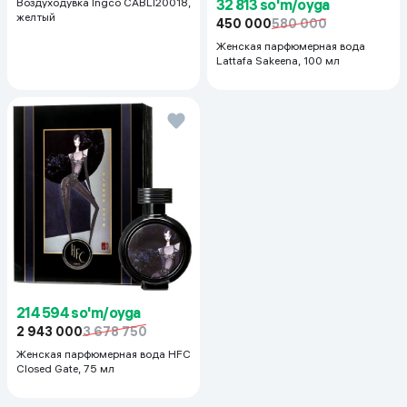
Воздуходувка Ingco СABLI20018,
32 813 so'm/oyga
желтый
450 000
580 000
Женская парфюмерная вода
Lattafa Sakeena, 100 мл
214 594 so'm/oyga
2 943 000
3 678 750
Женская парфюмерная вода HFC
Closed Gate, 75 мл