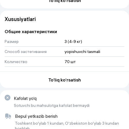
To‘liq ko‘rsatish
Xususiyatlari
Общие характеристики
Размер
3 (4-9 кг)
Способ застегивания
yopishuvchi tasmali
Количество
70 шт
To‘liq ko‘rsatish
Kafolat yo‘q
Sotuvchi bu mahsulotga kafolat bermaydi
Bepul yetkazib berish
Toshkent bo‘ylab 1 kundan, O‘zbekiston bo‘ylab 3 kundan
boshlab