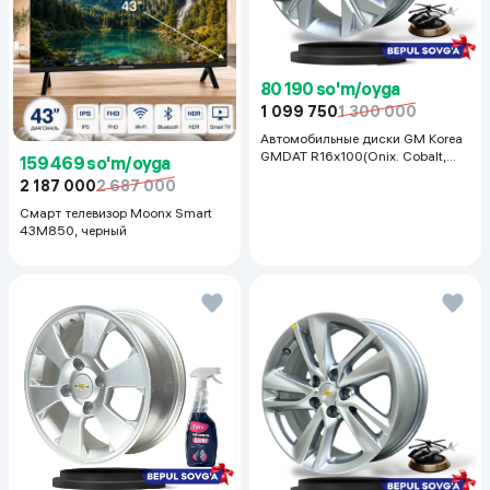
80 190 so'm/oyga
1 099 750
1 300 000
Автомобильные диски GM Korea
GMDAT R16x100(Onix. Cobalt,
159 469 so'm/oyga
Spark, Nexia R3) 1 шт, серебряный
2 187 000
2 687 000
Смарт телевизор Moonx Smart
43M850, черный