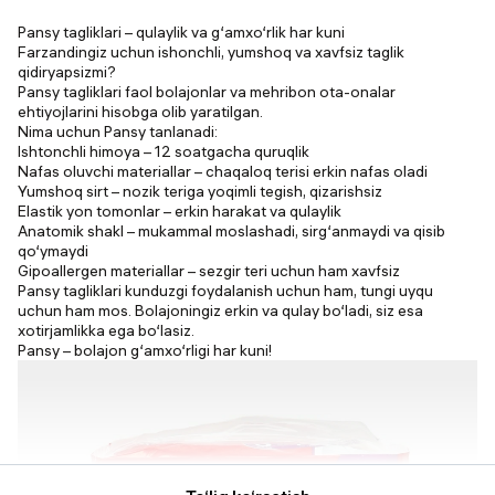
Pansy tagliklari – qulaylik va g‘amxo‘rlik har kuni
Farzandingiz uchun ishonchli, yumshoq va xavfsiz taglik
qidiryapsizmi?
Pansy tagliklari faol bolajonlar va mehribon ota-onalar
ehtiyojlarini hisobga olib yaratilgan.
Nima uchun Pansy tanlanadi:
Ishtonchli himoya – 12 soatgacha quruqlik
Nafas oluvchi materiallar – chaqaloq terisi erkin nafas oladi
Yumshoq sirt – nozik teriga yoqimli tegish, qizarishsiz
Elastik yon tomonlar – erkin harakat va qulaylik
Anatomik shakl – mukammal moslashadi, sirg‘anmaydi va qisib
qo‘ymaydi
Gipoallergen materiallar – sezgir teri uchun ham xavfsiz
Pansy tagliklari kunduzgi foydalanish uchun ham, tungi uyqu
uchun ham mos. Bolajoningiz erkin va qulay bo‘ladi, siz esa
xotirjamlikka ega bo‘lasiz.
Pansy – bolajon g‘amxo‘rligi har kuni!