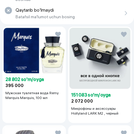
Qaytarib bo'lmaydi
Batafsil ma'lumot uchun bosing
28 802 so'm/oyga
395 000
Мужская туалетная вода Remy
151 083 so'm/oyga
Marquis Marquis, 100 мл
2 072 000
Микрофоны и аксессуары
Hollyland LARK M2 , черный