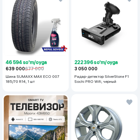
46 594 so'm/oyga
222 396 so'm/oyga
639 000
677 000
3 050 000
Шина SUMAXX MAX ECO 007
Радар-детектор SilverStone F1
185/70 R14, 1 шт
Sochi PRO Wifi, черный