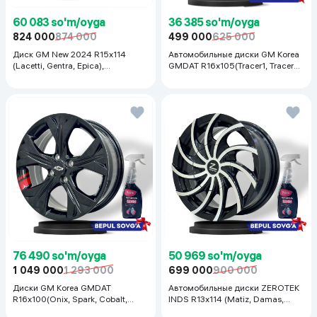
60 083 so'm/oyga
36 385 so'm/oyga
824 000
874 000
499 000
625 000
Диск GM New 2024 R15x114
Автомобильные диски GM Korea
(Lacetti, Gentra, Epica),
GMDAT R16x105(Tracer1, Tracer2)
серебристый
1 шт, серебряный
76 490 so'm/oyga
50 969 so'm/oyga
1 049 000
1 293 000
699 000
900 000
Диски GM Korea GMDAT
Автомобильные диски ZEROTEK
R16x100(Onix, Spark, Cobalt,
INDS R13x114 (Matiz, Damas,
Nexia R3, Nexia1/2), 1 шт
Labo, Tiko) 1 шт, черный