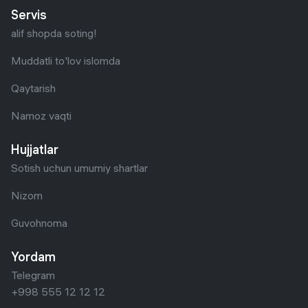
Servis
alif shopda soting!
Muddatli to'lov islomda
Qaytarish
Namoz vaqti
Hujjatlar
Sotish uchun umumiy shartlar
Nizom
Guvohnoma
Yordam
Telegram
+998 555 12 12 12