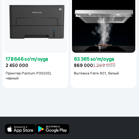
178 646 so'm/oyga
63 365 so'm/oyga
2 450 000
869 000
1 269 000
Принтер Pantum P3020D,
Вытяжка Ferre 901, белый
черный