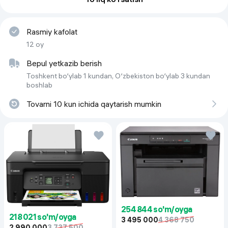
Материал покрытия
PCM (полимерное покрытие) 
дверь — PET
Rasmiy kafolat
Морозильная камера
сверху
12 oy
Класс энергопотребления
A+
Bepul yetkazib berish
Toshkent bo‘ylab 1 kundan, O‘zbekiston bo‘ylab 3 kundan
Гарантия
1 yil
boshlab
Общий объем
350L
Tovarni 10 kun ichida qaytarish mumkin
Тип компрессора
инверторный
Управление
механическое
Тип зоны свежести
морозилник
254 844 so'm/oyga
218 021 so'm/oyga
3 495 000
4 368 750
2 990 000
3 737 500