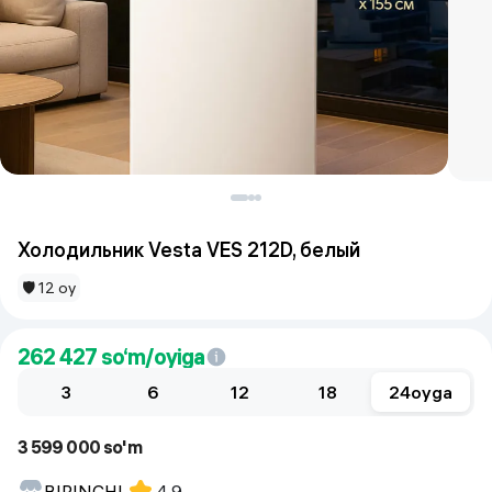
Холодильник Vesta VES 212D, белый
🛡 12 oy
262 427
so‘m/oyiga
3
6
12
18
24
oyga
3 599 000 so'm
BIRINCHI
4.9