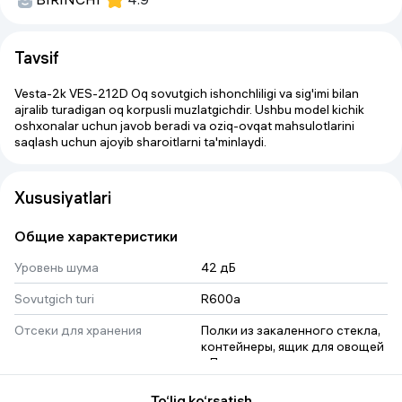
Tavsif
Vesta-2k VES-212D Oq sovutgich ishonchliligi va sig'imi bilan
ajralib turadigan oq korpusli muzlatgichdir. Ushbu model kichik
oshxonalar uchun javob beradi va oziq-ovqat mahsulotlarini
saqlash uchun ajoyib sharoitlarni ta'minlaydi.
Xususiyatlari
Общие характеристики
Уровень шума
42 дБ
Sovutgich turi
R600a
Отсеки для хранения
Полки из закаленного стекла, 
контейнеры, ящик для овощей
, 
Полки из стекла, ящик для 
овощей и фруктов
 , 
морозилник
To‘liq ko‘rsatish