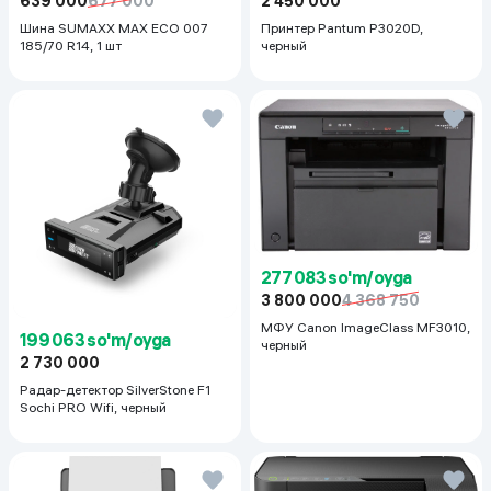
639 000
677 000
2 450 000
Шина SUMAXX MAX ECO 007
Принтер Pantum P3020D,
185/70 R14, 1 шт
черный
277 083 so'm/oyga
3 800 000
4 368 750
МФУ Canon ImageClass MF3010,
199 063 so'm/oyga
черный
2 730 000
Радар-детектор SilverStone F1
Sochi PRO Wifi, черный