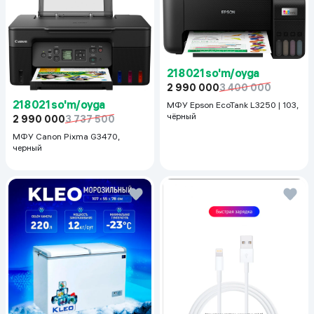
218 021 so'm/oyga
2 990 000
3 400 000
218 021 so'm/oyga
МФУ Epson EcoTank L3250 | 103,
чёрный
2 990 000
3 737 500
МФУ Canon Pixma G3470,
черный