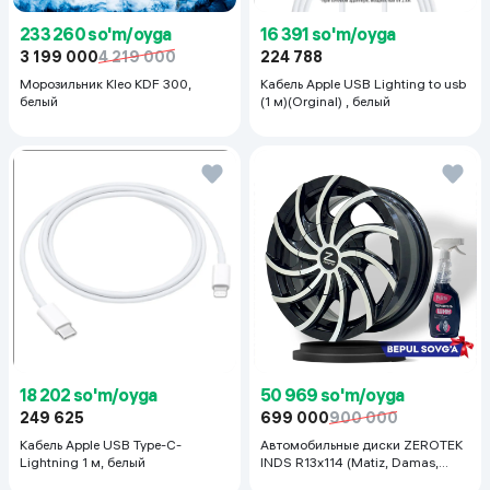
233 260 so'm/oyga
16 391 so'm/oyga
3 199 000
4 219 000
224 788
Морозильник Kleo KDF 300,
Кабель Apple USB Lighting to usb
белый
(1 м)(Orginal) , белый
18 202 so'm/oyga
50 969 so'm/oyga
249 625
699 000
900 000
Кабель Apple USB Type-C-
Автомобильные диски ZEROTEK
Lightning 1 м, белый
INDS R13x114 (Matiz, Damas,
Labo, Tiko) 1 шт, черный