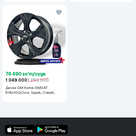
76 490 so'm/oyga
1 049 000
1 293 000
Диски GM Korea GMDAT
R16x100(Onix, Spark, Cobalt,
Nexia R3, Nexia1/2), 1 шт