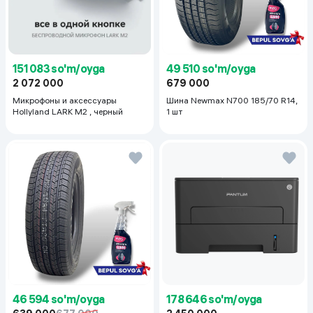
151 083 so'm/oyga
49 510 so'm/oyga
2 072 000
679 000
Микрофоны и аксессуары
Шина Newmax N700 185/70 R14,
Hollyland LARK M2 , черный
1 шт
46 594 so'm/oyga
178 646 so'm/oyga