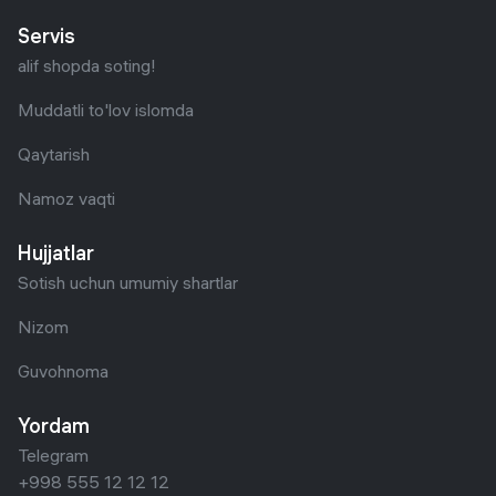
Servis
alif shopda soting!
Muddatli to'lov islomda
Qaytarish
Namoz vaqti
Hujjatlar
Sotish uchun umumiy shartlar
Nizom
Guvohnoma
Yordam
Telegram
+998 555 12 12 12