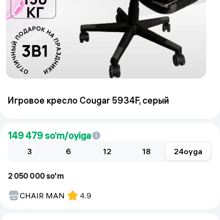
Игровое кресло Cougar 5934F, серый
149 479
so‘m/oyiga
3
6
12
18
24
oyga
2 050 000 so'm
CHAIR MAN
4.9