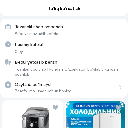
Резервуар для воды
1.5 L
To‘liq ko‘rsatish
Тип кофеварки
sensor
Tovar alif shop omborida
Sifat va mavjudlik kafolati
Rasmiy kafolat
0 oy
Bepul yetkazib berish
Toshkent bo‘ylab 1 kundan, O‘zbekiston bo‘ylab 3 kundan
boshlab
Qaytarib bo'lmaydi
Batafsil ma'lumot uchun bosing