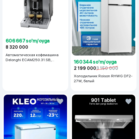
606 667 so'm/oyga
8 320 000
Автоматическая кофемашина
Delonghi ECAM250.31.SB,
160 344 so'm/oyga
серебристый
2 199 000
3 150 000
Холодильник Roison RHWG DF2-
27W, белый