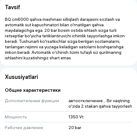
Tavsif
BQ cm6000 qahva mashinasi silliqlash darajasini sozlash va
avtomatik sut kapuchinatori bilan o'rnatilgan qahva
maydalagichga ega. 20 bar bosim ostida ishlash sizga turli
retseptlar bo'yicha tetiklantiruvchi ichimlik tayyorlashga imkon
beradi. Tushunarli ko'rsatkichlar sizga berilgan sozlamalarni,
tanlangan rejimni va yuzaga keladigan xatolarni boshqarishga
imkon beradi. Avtomatik o'chirish tizimi tufayli siz qurilmaning
ishlashini kuzatishingiz shart emas.
Xususiyatlari
Общие характеристики
Дополнительные функции
автоотключение
 , 
Bir vaqtning 
o'zida 2 stakan qahva tayyorlash
Мощность
1350 Vt
Рабочее давление
20 bar