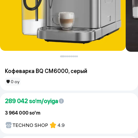
Кофеварка BQ CM6000, серый
🛡 0 oy
289 042
so‘m/oyiga
3 964 000 so'm
TECHNO SHOP
4.9