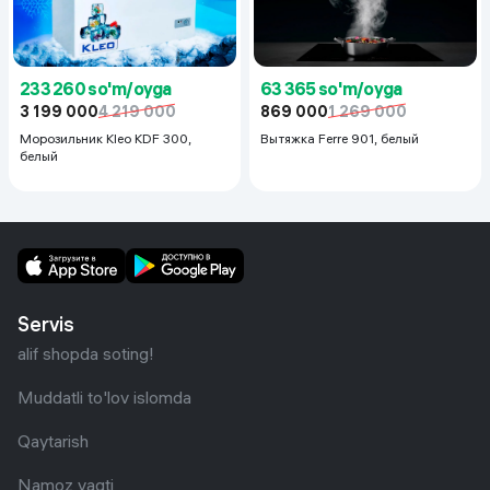
233 260 so'm/oyga
63 365 so'm/oyga
3 199 000
4 219 000
869 000
1 269 000
Морозильник Kleo KDF 300,
Вытяжка Ferre 901, белый
белый
Servis
alif shopda soting!
Muddatli to'lov islomda
Qaytarish
Namoz vaqti