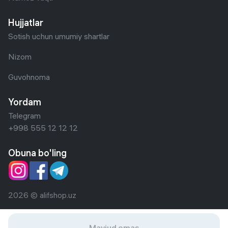
Hujjatlar
Sotish uchun umumiy shartlar
Nizom
Guvohnoma
Yordam
Telegram
+998 555 12 12 12
Obuna bo'ling
2026 © alifshop.uz
Mavjud emas