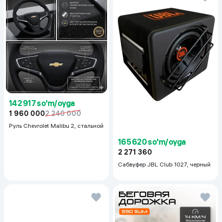
142 917 so'm/oyga
1 960 000
2 240 000
Руль Chevrolet Malibu 2, cтальной
165 620 so'm/oyga
2 271 360
Сабвуфер JBL Club 1027, черный