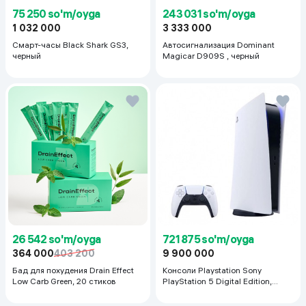
75 250 so'm/oyga
243 031 so'm/oyga
1 032 000
3 333 000
Смарт-часы Black Shark GS3,
Автосигнализация Dominant
черный
Magicar D909S , черный
26 542 so'm/oyga
721 875 so'm/oyga
364 000
403 200
9 900 000
Бад для похудения Drain Effect
Консоли Playstation Sony
Low Carb Green, 20 стиков
PlayStation 5 Digital Edition,
белый