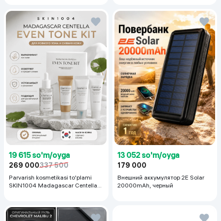
19 615 so'm/oyga
13 052 so'm/oyga
269 000
337 500
179 000
Parvarish kosmetikasi to'plami
Внешний аккумулятор 2E Solar
SKIN1004 Madagascar Centella
20000mAh, черный
Even Tone Kit,