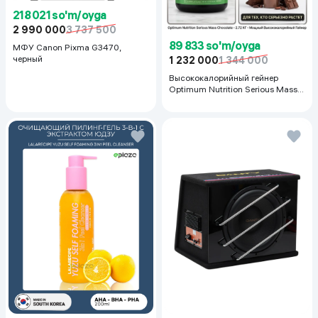
218 021 so'm/oyga
2 990 000
3 737 500
89 833 so'm/oyga
МФУ Canon Pixma G3470,
черный
1 232 000
1 344 000
Высококалорийный гейнер
Optimum Nutrition Serious Mass,
Шоколад, 2.72 кг