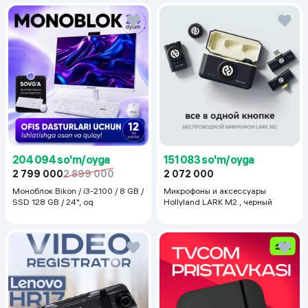
204 094 so'm/oyga
151 083 so'm/oyga
2 799 000
2 899 000
2 072 000
Моноблок Bikon / i3-2100 / 8 GB /
Микрофоны и аксессуары
SSD 128 GB / 24", oq
Hollyland LARK M2 , черный