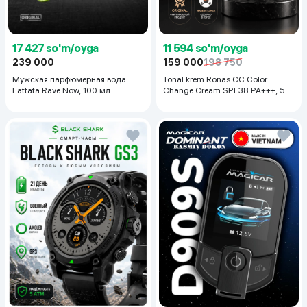
17 427 so'm/oyga
11 594 so'm/oyga
239 000
159 000
198 750
Мужская парфюмерная вода
Tonal krem Ronas CC Color
Lattafa Rave Now, 100 мл
Change Cream SPF38 PA+++, 50
ml