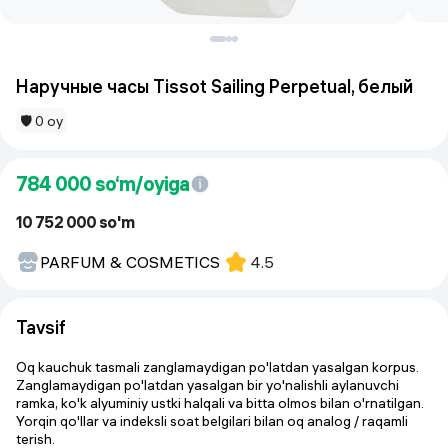
Наручные часы Tissot Sailing Perpetual, белый
🛡 0 oy
784 000
so‘m/oyiga
10 752 000 so'm
PARFUM & COSMETICS
4.5
Tavsif
Oq kauchuk tasmali zanglamaydigan po'latdan yasalgan korpus.
Zanglamaydigan po'latdan yasalgan bir yo'nalishli aylanuvchi
ramka, ko'k alyuminiy ustki halqali va bitta olmos bilan o'rnatilgan.
Yorqin qo'llar va indeksli soat belgilari bilan oq analog / raqamli
terish.