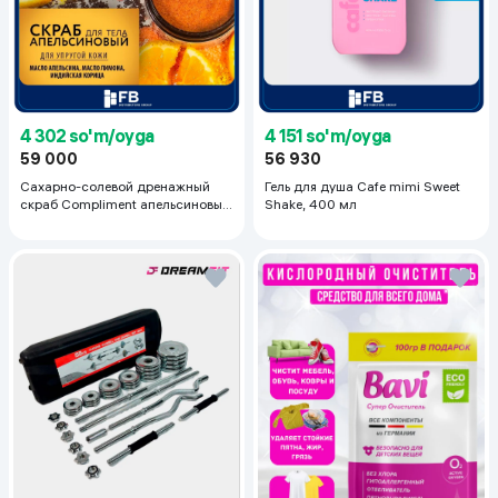
4 302 so'm/oyga
4 151 so'm/oyga
59 000
56 930
Сахарно-солевой дренажный
Гель для душа Cafe mimi Sweet
скраб Compliment апельсиновый
Shake, 400 мл
для упругой кожи, 400 мл