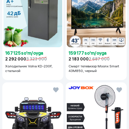
167 125 so'm/oyga
159 177 so'm/oyga
2 292 000
3 323 000
2 183 000
2 687 000
Холодильник Volna KD-230F,
Смарт телевизор Moonx Smart
стальной
43M850, черный