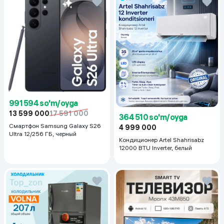
991 594 so'm/oyga
13 599 000
17 591 000
364 510 so'm/oyga
Смартфон Samsung Galaxy S26
4 999 000
Ultra 12/256 ГБ, черный
Кондиционер Artel Shahrisabz
12000 BTU Inverter, белый