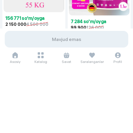
156 771 so'm/oyga
7 284 so'm/oyga
2 150 000
4 500 000
99 900
126 000
Гантеля Dreamfit 55 кг, белый
Отбеливатель порошковый Bavi
Mavjud emas
Супер Очиститель, 1.1 кг
Asosiy
Katalog
Savat
Saralanganlar
Profil
46 069 so'm/oyga
631 800
Polga oid unitaz Keramik Компакт