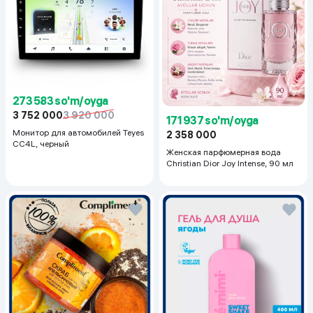
273 583 so'm/oyga
3 752 000
3 920 000
171 937 so'm/oyga
Монитор для автомобилей Teyes
2 358 000
CC4L, черный
Женская парфюмерная вода
Christian Dior Joy Intense, 90 мл