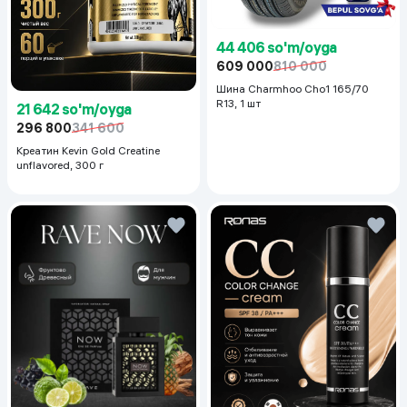
44 406 so'm/oyga
609 000
810 000
Шина Charmhoo Cho1 165/70
R13, 1 шт
21 642 so'm/oyga
296 800
341 600
Креатин Kevin Gold Creatine
unflavored, 300 г