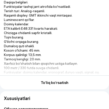
Daqiqa belgilari.
Funktsiyalar tashqi jant atrofida ko'rsatiladi.
Terish turi: Analog-raqamli.
Raqamli displey: GMT ikkinchi vaqt mintaqasi.
Luminescent qo'llar.
Doimiy kalendar.
ETA kalibrli E48.331 kvarts harakati.
Chiziqga chidamli sapfir kristalli.
Tojni burang.
G'ilofni orqaga burang.
Dumaloq quti shakli.
Koson o'lchami: 45 mm.
Korpus qalinligi: 13,5 mm.
Tarmoq kengligi: 20 mm.
Xavfsiz bo'shatish bilan qisqichni ustiga katlayın.
100 metr / 330 futda suvga chidamli.
Funksiyalar: doimiy kalendar, xronograf, dunyo vaqti, signal, oy,
sana, kun, GMT, ikkinchi vaqt mintaqasi, soat, daqiqa, soniya,
batareya EOL ko'rsatkichi, termometr, balandlik ko'rsatkichi,
To‘liq ko‘rsatish
barometr, kompas.
Qo'shimcha ma'lumot: meteo, xronograf, kompas, signal yoki
termometr.
Xususiyatlari
Sport soatlari uslubi.
Soat yorlig'i: Shveytsariyada ishlab chiqarilgan.
Mahsulot variantlari: T0564201701600 Tissot T-Touch Sailing
Общие характеристики