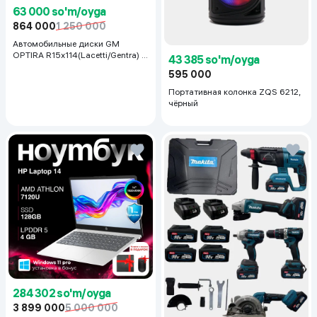
63 000 so'm/oyga
864 000
1 250 000
Автомобильные диски GM
OPTIRA R15x114(Lacetti/Gentra) 1
43 385 so'm/oyga
шт, серебряный
595 000
Портативная колонка ZQS 6212,
чёрный
284 302 so'm/oyga
3 899 000
5 000 000