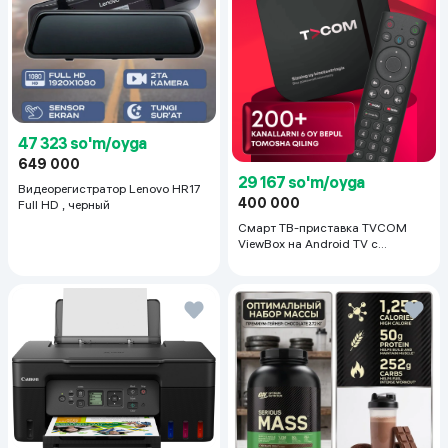
47 323 so'm/oyga
649 000
29 167 so'm/oyga
Видеорегистратор Lenovo HR17
400 000
Full HD , черный
Смарт ТВ-приставка TVCOM
ViewBox на Android TV с
голосовым управлением 2/16 ГБ,
черный