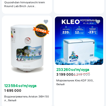
Quyoshdan himoyalovchi krem
Round Lab Birch Juice
Moisturizing Sunscreen SPF
50+PA++++, 50 ml
233 260 so'm/oyga
3 199 000
4 219 000
Морозильник Kleo KDF 300,
белый
123 594 so'm/oyga
1 695 000
Водонагреватель Ariston ЭВН 50
л , белый