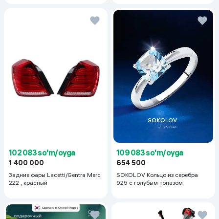
102 083 so'm/oyga
109 083 so'm/oyga
1 400 000
654 500
Задние фары Lacetti/Gentra Merc
SOKOLOV Кольцо из серебра
222 , красный
925 с голубым топазом