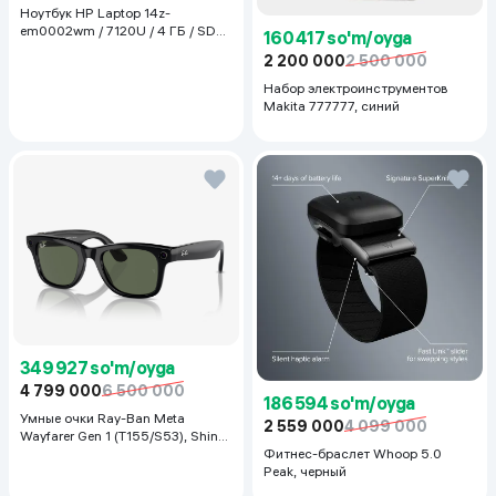
Ноутбук HP Laptop 14z-
em0002wm / 7120U / 4 ГБ / SDD
160 417 so'm/oyga
128 ГБ / 14", Luna Grey
2 200 000
2 500 000
Набор электроинструментов
Makita 777777, синий
349 927 so'm/oyga
4 799 000
6 500 000
186 594 so'm/oyga
Умные очки Ray-Ban Meta
2 559 000
4 099 000
Wayfarer Gen 1 (T155/S53), Shiny
Black
Фитнес-браслет Whoop 5.0
Peak, черный