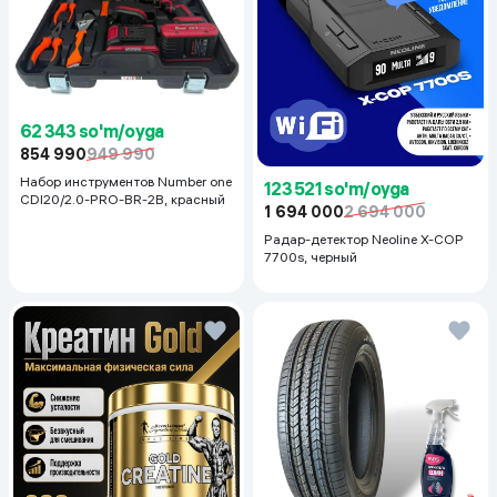
62 343 so'm/oyga
854 990
949 990
Набор инструментов Number one
123 521 so'm/oyga
CDI20/2.0-PRO-BR-2B, красный
1 694 000
2 694 000
Радар-детектор Neoline X-COP
7700s, черный