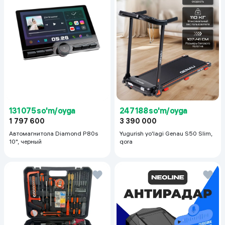
131 075 so'm/oyga
247 188 so'm/oyga
1 797 600
3 390 000
Автомагнитола Diamond P80s
Yugurish yo'lagi Genau S50 Slim,
10", черный
qora