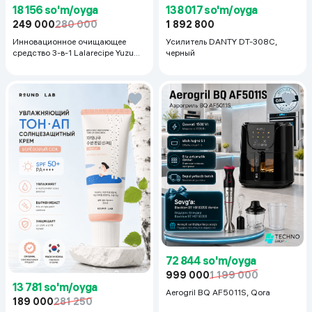
18 156 so'm/oyga
138 017 so'm/oyga
249 000
280 000
1 892 800
Инновационное очищающее
Усилитель DANTY DT-308C,
средство 3-в-1 Lalarecipe Yuzu
черный
Self Foaming 3in1 Peel Cleanser,
200 мл
72 844 so'm/oyga
999 000
1 199 000
13 781 so'm/oyga
Aerogril BQ AF5011S, Qora
189 000
281 250