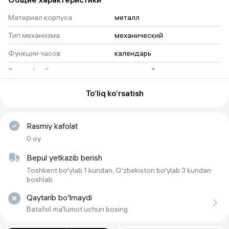
Perpetual erkaklar soati T056.420.27.011.00.
Koson diametri-o'lchami 45 mm Korpus qalinligi 13,5 mm
Материал корпуса
металл
Jins: Erkaklar
SKU: TIST0564202701100Clothbase-ga 2024-yil 20-sentabrda
Тип механизма
механический
qoʻshilgan.
Oxirgi yangilangan: 2025-yil 05-mart.
Функции часов
календарь
Qo'shma Shtatlardan jo'natilgan.
Тип циферблата
аналоговый
Форма часов
круглый
To‘liq ko‘rsatish
Rasmiy kafolat
0 oy
Bepul yetkazib berish
Toshkent bo‘ylab 1 kundan, O‘zbekiston bo‘ylab 3 kundan
boshlab
Qaytarib bo'lmaydi
Batafsil ma'lumot uchun bosing