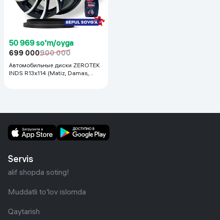
50 969 so'm/oyga
699 000
900 000
Автомобильные диски ZEROTEK
INDS R13x114 (Matiz, Damas,
Labo, Tiko) 1 шт, черный
Servis
alif shopda soting!
Muddatli to'lov islomda
Qaytarish