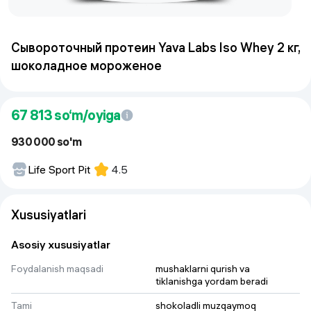
Сывороточный протеин Yava Labs Iso Whey 2 кг,
шоколадное мороженое
67 813
so‘m/oyiga
930 000 so'm
Life Sport Pit
4.5
Xususiyatlari
Asosiy xususiyatlar
Foydalanish maqsadi
mushaklarni qurish va 
tiklanishga yordam beradi
Tami
shokoladli muzqaymoq