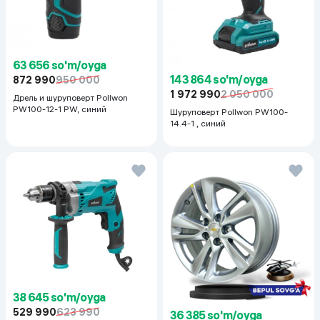
63 656 so'm/oyga
143 864 so'm/oyga
872 990
950 000
1 972 990
2 050 000
Дрель и шуруповерт Pollwon
PW100-12-1 PW, синий
Шуруповерт Pollwon PW100-
14.4-1 , синий
38 645 so'm/oyga
529 990
623 990
36 385 so'm/oyga