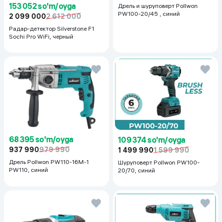
153 052 so'm/oyga
Дрель и шуруповерт Pollwon
PW100-20/45 , синий
2 099 000
2 612 000
Радар-детектор Silverstone F1
Sochi Pro WiFi, черный
68 395 so'm/oyga
109 374 so'm/oyga
937 990
979 990
1 499 990
1 599 990
Дрель Pollwon PW110-16M-1
Шуруповерт Pollwon PW100-
PW110, синий
20/70, синий