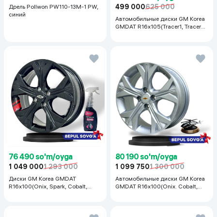
499 000
625 000
Дрель Pollwon PW110-13M-1 PW,
синий
Автомобильные диски GM Korea
GMDAT R16x105(Tracer1, Tracer2)
1 шт, серебряный
76 490 so'm/oyga
80 190 so'm/oyga
1 049 000
1 293 000
1 099 750
1 300 000
Диски GM Korea GMDAT
Автомобильные диски GM Korea
R16x100(Onix, Spark, Cobalt,
GMDAT R16x100(Onix. Cobalt,
Nexia R3, Nexia1/2), 1 шт
Spark, Nexia R3) 1 шт, серебряный