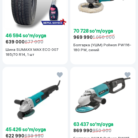
70 728 so'm/oyga
46 594 so'm/oyga
969 990
1 050 000
639 000
677 000
Болгарка (УШМ) Pollwon PW116-
Шина SUMAXX MAX ECO 007
180 PW, синий
185/70 R14, 1 шт
63 437 so'm/oyga
45 426 so'm/oyga
869 990
950 000
622 990
699 990