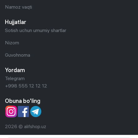
Namoz vaqti
Hujjatlar
Sotish uchun umumiy shartlar
Nizom
Guvohnoma
Yordam
Telegram
+998 555 12 12 12
Obuna bo'ling
2026 © alifshop.uz