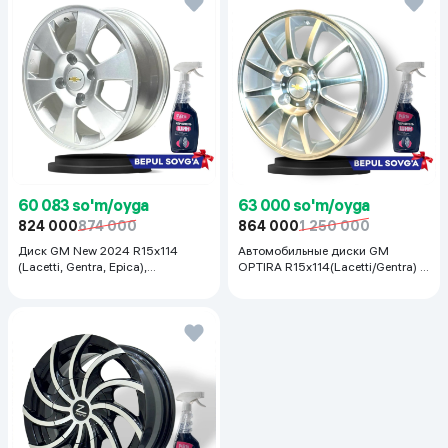
60 083 so'm/oyga
63 000 so'm/oyga
824 000
874 000
864 000
1 250 000
Диск GM New 2024 R15x114
Автомобильные диски GM
(Lacetti, Gentra, Epica),
OPTIRA R15x114(Lacetti/Gentra) 1
серебристый
шт, серебряный