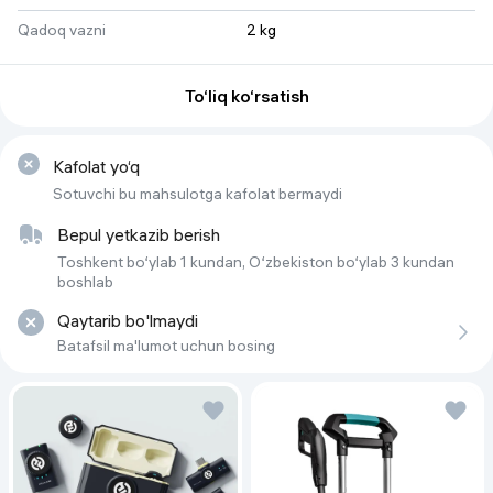
Qadoq vazni
2 kg
Qadoq turi
Banka
To‘liq ko‘rsatish
Protein turi
Zardob oqsili
Kafolat yo‘q
Sotuvchi bu mahsulotga kafolat bermaydi
Bepul yetkazib berish
Toshkent bo‘ylab 1 kundan, O‘zbekiston bo‘ylab 3 kundan
boshlab
Qaytarib bo'lmaydi
Batafsil ma'lumot uchun bosing