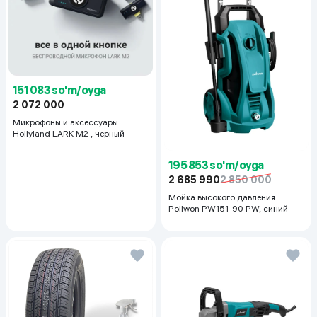
151 083 so'm/oyga
2 072 000
Микрофоны и аксессуары
Hollyland LARK M2 , черный
195 853 so'm/oyga
2 685 990
2 850 000
Мойка высокого давления
Pollwon PW151-90 PW, синий