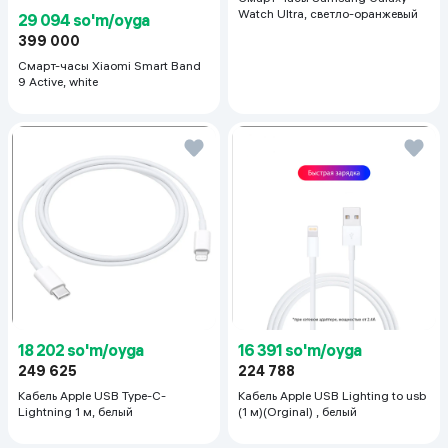
Watch Ultra, светло-оранжевый
29 094 so'm/oyga
399 000
Смарт-часы Xiaomi Smart Band
9 Active, white
18 202 so'm/oyga
16 391 so'm/oyga
249 625
224 788
Кабель Apple USB Type-C-
Кабель Apple USB Lighting to usb
Lightning 1 м, белый
(1 м)(Orginal) , белый