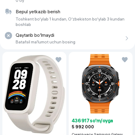
0 oy
Bepul yetkazib berish
Toshkent bo‘ylab 1 kundan, O‘zbekiston bo‘ylab 3 kundan
boshlab
Qaytarib bo'lmaydi
Batafsil ma'lumot uchun bosing
436 917 so'm/oyga
5 992 000
Смарт-часы Samsung Galaxy