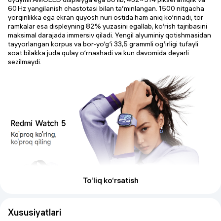
60 Hz yangilanish chastotasi bilan ta’minlangan. 1500 nitgacha
yorqinlikka ega ekran quyosh nuri ostida ham aniq ko‘rinadi, tor
ramkalar esa displeyning 82% yuzasini egallab, ko‘rish tajribasini
maksimal darajada immersiv qiladi. Yengil alyuminiy qotishmasidan
tayyorlangan korpus va bor-yo‘g‘i 33,5 grammli og‘irligi tufayli
soat bilakka juda qulay o‘rnashadi va kun davomida deyarli
sezilmaydi.
To‘liq ko‘rsatish
Xususiyatlari
Soat 5 ATM suvga chidamlilik standarti bilan himoyalangan bo‘lib,