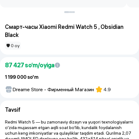
Смарт-часы Xiaomi Redmi Watch 5 , Obsidian
Black
🛡 0 oy
87 427
so‘m/oyiga
1 199 000 so'm
Dreame Store - Фирменный Магазин
4.9
Tavsif
Redmi Watch 5 — bu zamonaviy dizayn va yuqori texnologiyalarni
o‘zida mujassam etgan aqlli soat bo‘lib, kundalik foydalanish
uchun keng imkoniyatlar va qulayliklar taqdim etadi. Qurilma 2,07
dyuymli AMOLED displeyga ega bo‘lib, 432×514 piksel aniqlik va