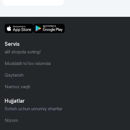
Servis
alif shopda soting!
Muddatli to'lov islomda
Qaytarish
Namoz vaqti
Hujjatlar
Sotish uchun umumiy shartlar
Nizom