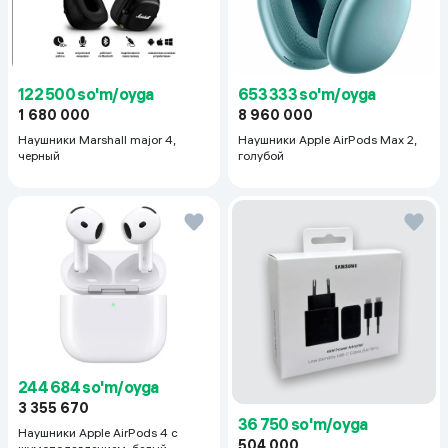
122 500 so'm/oyga
653 333 so'm/oyga
1 680 000
8 960 000
Наушники Marshall major 4,
Наушники Apple AirPods Max 2,
черный
голубой
244 684 so'm/oyga
3 355 670
36 750 so'm/oyga
Наушники Apple AirPods 4 с
504 000