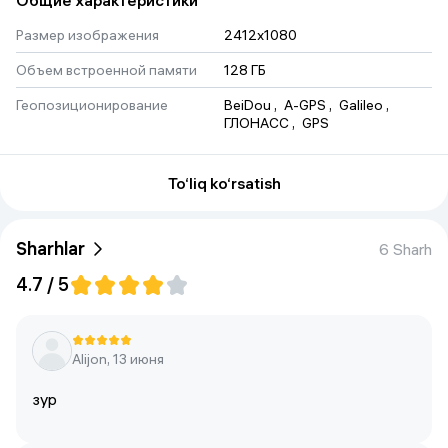
Общие характеристики
Размер изображения
2412x1080
Объем встроенной памяти
128 ГБ
Геопозиционирование
BeiDou
 , 
A-GPS
 , 
Galileo
 , 
ГЛОНАСС
 , 
GPS
Вес
174 g
To‘liq ko‘rsatish
Основная камера
108Мп
Беспроводные интерфейсы
NFC
 , 
Bluetooth
 , 
Wi-Fi
Sharhlar
6 Sharh
Количество основных
2
(тыловых) камер
4.7 / 5
Объем оперативной памяти
8 ГБ
Тип экрана
AMOLED
Alijon, 13 июня
Фронтальная камера
50Мп
зур
Стандарт связи
4G LTE
 , 
4G
 , 
2G
 , 
3G