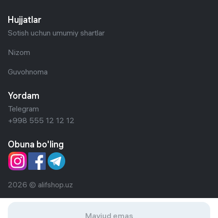
Hujjatlar
Sotish uchun umumiy shartlar
Nizom
Guvohnoma
Yordam
Telegram
+998 555 12 12 12
Obuna bo'ling
2026 © alifshop.uz
Mavjud emas