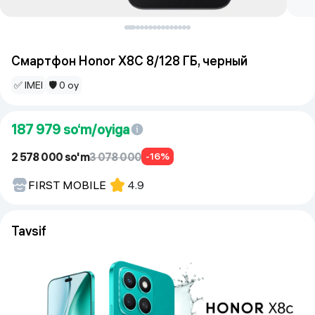
Смартфон Honor X8C 8/128 ГБ, черный
✅ IMEI
🛡 0 oy
187 979
so‘m/oyiga
2 578 000 so'm
3 078 000
-16%
FIRST MOBILE
4.9
Tavsif