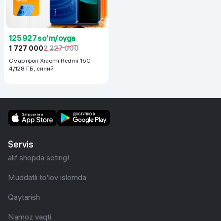
125 927 so'm/oyga
1 727 000
2 227 000
Смартфон Xiaomi Redmi 15C
4/128 ГБ, синий
Servis
alif shopda soting!
Muddatli to'lov islomda
Qaytarish
Namoz vaqti