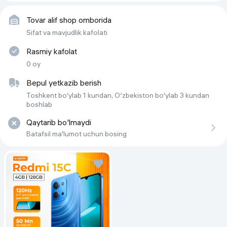
Tovar alif shop omborida
Sifat va mavjudlik kafolati
Rasmiy kafolat
0 oy
Bepul yetkazib berish
Toshkent bo‘ylab 1 kundan, O‘zbekiston bo‘ylab 3 kundan
boshlab
Qaytarib bo'lmaydi
Batafsil ma'lumot uchun bosing