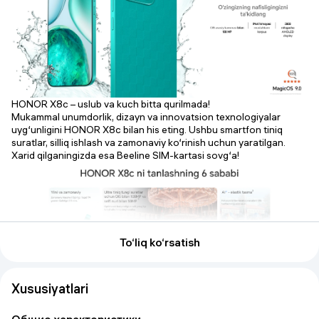
HONOR X8c – uslub va kuch bitta qurilmada!
Mukammal unumdorlik, dizayn va innovatsion texnologiyalar
uyg‘unligini
HONOR X8c
bilan his eting. Ushbu smartfon tiniq
suratlar, silliq ishlash va zamonaviy ko‘rinish uchun yaratilgan.
Xarid qilganingizda esa
Beeline SIM-kartasi sovg‘a!
To‘liq ko‘rsatish
Xususiyatlari