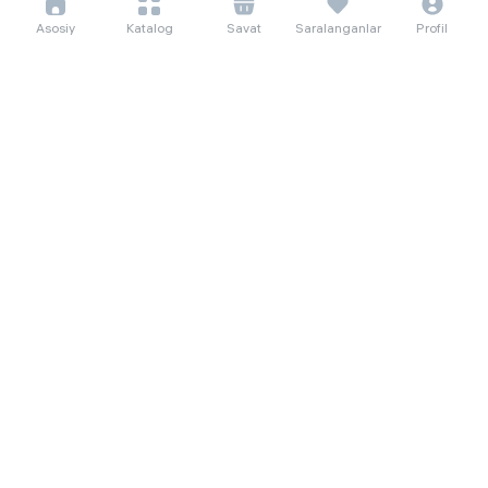
Muddatli to'lov islomda
Asosiy
Katalog
Savat
Saralanganlar
Profil
Qaytarish
Namoz vaqti
Hujjatlar
Sotish uchun umumiy shartlar
Nizom
Guvohnoma
Yordam
Telegram
+998 555 12 12 12
Obuna bo'ling