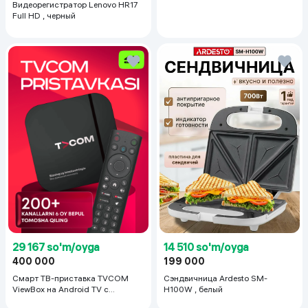
Видеорегистратор Lenovo HR17
Full HD , черный
29 167 so'm/oyga
14 510 so'm/oyga
400 000
199 000
Смарт ТВ-приставка TVCOM
Сэндвичница Ardesto SM-
ViewBox на Android TV с
H100W , белый
голосовым управлением 2/16 ГБ,