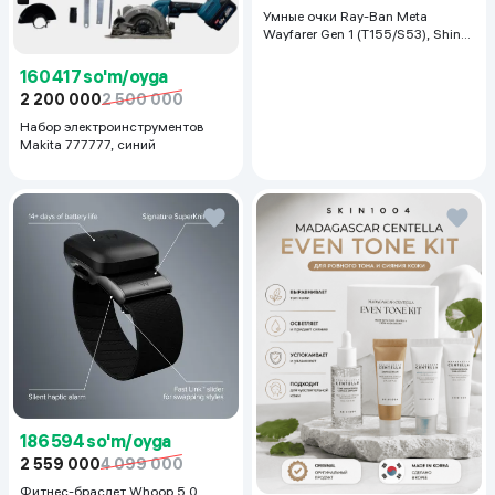
Умные очки Ray-Ban Meta
Wayfarer Gen 1 (T155/S53), Shiny
Black
160 417 so'm/oyga
2 200 000
2 500 000
Набор электроинструментов
Makita 777777, синий
186 594 so'm/oyga
2 559 000
4 099 000
Фитнес-браслет Whoop 5.0