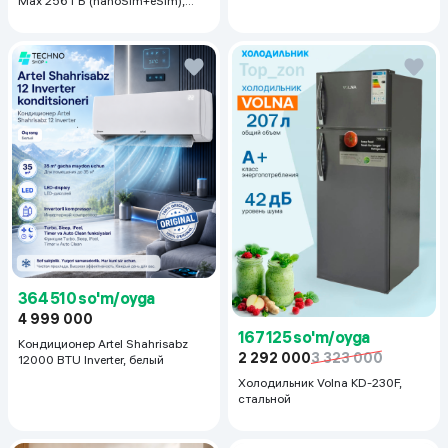
Max 256 ГБ (nanoSim+eSim),
Silver
364 510 so'm/oyga
4 999 000
167 125 so'm/oyga
Кондиционер Artel Shahrisabz
2 292 000
3 323 000
12000 BTU Inverter, белый
Холодильник Volna KD-230F,
стальной