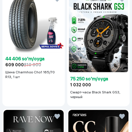
44 406 so'm/oyga
609 000
810 000
Шина Charmhoo Cho1 165/70
R13, 1 шт
75 250 so'm/oyga
1 032 000
Смарт-часы Black Shark GS3,
черный