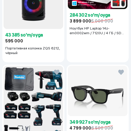
284 302 so'm/oyga
3 899 000
5 000 000
Ноутбук HP Laptop 14z-
em0002wm / 7120U / 4 ГБ / SDD
43 385 so'm/oyga
128 ГБ / 14", Luna Grey
595 000
Портативная колонка ZQS 6212,
чёрный
349 927 so'm/oyga
4 799 000
6 500 000