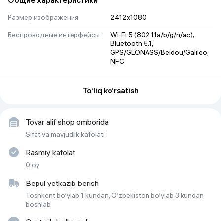
Общие характеристики
Ekstremal sharoitlarda ishonchlilik
Honor X9C –30 °C dan
+55 °C gacha bo'lgan haroratda barqaror ishlaydi va quvvatni
Размер изображения
2412x1080
nazorat qilish tizimi hamda akkumulyatorni sovitish tizimi bilan
himoyalangan.
Беспроводные интерфейсы
Wi‑Fi 5 (802.11a/b/g/n/ac), 
Bluetooth 5.1, 
GPS/GLONASS/Beidou/Galileo, 
NFC
Вес
196
To‘liq ko‘rsatish
Объем встроенной памяти
256 ГБ
Геопозиционирование
A-GPS, BDS, GALILEO, GPS, 
Tovar alif shop omborida
ГЛОНАСС
Sifat va mavjudlik kafolati
Стандарт связи
2G/3G/4G/5G
Rasmiy kafolat
Диагональ экрана
6.78"
0 oy
Основная камера
108Мп
Bepul yetkazib berish
Процессор
Mediatek Dimensity 7025 Ultra
Toshkent bo‘ylab 1 kundan, O‘zbekiston bo‘ylab 3 kundan
boshlab
Количество основных
2
(тыловых) камер