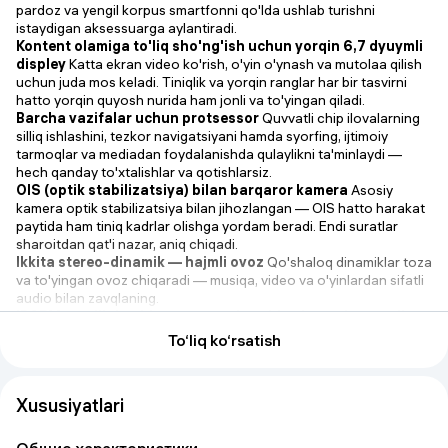
pardoz va yengil korpus smartfonni qo'lda ushlab turishni
istaydigan aksessuarga aylantiradi.
Kontent olamiga to'liq sho'ng'ish uchun yorqin 6,7 dyuymli
displey
Katta ekran video ko'rish, o'yin o'ynash va mutolaa qilish
uchun juda mos keladi. Tiniqlik va yorqin ranglar har bir tasvirni
hatto yorqin quyosh nurida ham jonli va to'yingan qiladi.
Barcha vazifalar uchun protsessor
Quvvatli chip ilovalarning
silliq ishlashini, tezkor navigatsiyani hamda syorfing, ijtimoiy
tarmoqlar va mediadan foydalanishda qulaylikni ta'minlaydi —
hech qanday to'xtalishlar va qotishlarsiz.
OIS (optik stabilizatsiya) bilan barqaror kamera
Asosiy
kamera optik stabilizatsiya bilan jihozlangan — OIS hatto harakat
paytida ham tiniq kadrlar olishga yordam beradi. Endi suratlar
sharoitdan qat'i nazar, aniq chiqadi.
Ikkita stereo-dinamik — hajmli ovoz
Qo'shaloq dinamiklar toza
va to'yingan ovoz chiqaradi — musiqa, video va o'yinlardan sifatli
audio bilan zavqlaning.
IP65M namlikdan himoya — sachrashlardan qo'rqmaydi
Model har tomondan suv tomchilari va namlikdan himoyalangan
To‘liq ko‘rsatish
— smartfondan hatto ho'l qo'llar bilan ham shikastlanishdan
qo'rqmasdan foydalanish mumkin.
SuperCharge 66 Vt — tezkor quvvatlash
Akkumulyator
Xususiyatlari
quvvatni uzoq ushlab turadi, 66 Vt quvvatlash esa uni bir necha
daqiqada energiya bilan to'ldiradi. Uzoq kutish shart emas —
quvvat har doim siz bilan.