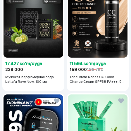
17 427 so'm/oyga
11 594 so'm/oyga
239 000
159 000
198 750
Мужская парфюмерная вода
Tonal krem Ronas CC Color
Lattafa Rave Now, 100 мл
Change Cream SPF38 PA+++, 50
ml