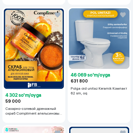
46 069 so'm/oyga
631 800
Polga oid unitaz Keramik Компакт
62 sm, oq
4 302 so'm/oyga
59 000
Сахарно-солевой дренажный
скраб Compliment апельсиновый
для упругой кожи, 400 мл