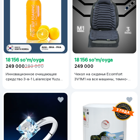
18 156 so'm/oyga
18 156 so'm/oyga
249 000
280 000
249 000
Инновационное очищающее
Чехол на сиденья Ecomfort
средство 3-в-1 Lalarecipe Yuzu
3V1M1 на все машины, темно-
Self Foaming 3in1 Peel Cleanser,
серый
200 мл