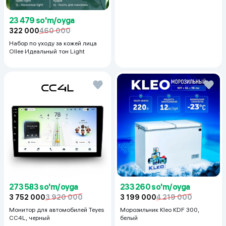
23 479 so'm/oyga
322 000
460 000
Набор по уходу за кожей лица
Ollee Идеальный тон Light
273 583 so'm/oyga
233 260 so'm/oyga
3 752 000
3 920 000
3 199 000
4 219 000
Монитор для автомобилей Teyes
Морозильник Kleo KDF 300,
CC4L, черный
белый