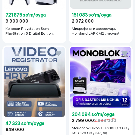
721 875 so'm/oyga
151 083 so'm/oyga
9 900 000
2 072 000
Консоли Playstation Sony
Микрофоны и аксессуары
PlayStation 5 Digital Edition,
Hollyland LARK M2 , черный
белый
204 094 so'm/oyga
2 799 000
2 899 000
47 323 so'm/oyga
Моноблок Bikon / i3-2100 / 8 GB /
649 000
SSD 128 GB / 24", oq