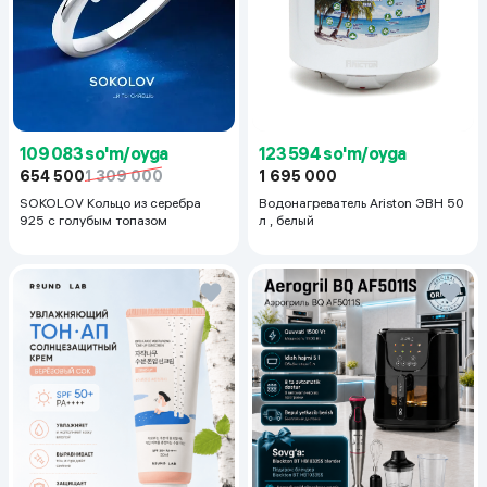
123 594 so'm/oyga
109 083 so'm/oyga
1 695 000
654 500
1 309 000
Водонагреватель Ariston ЭВН 50
SOKOLOV Кольцо из серебра
л , белый
925 с голубым топазом