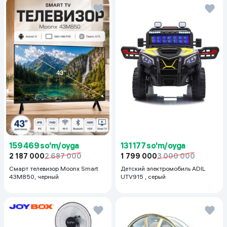
159 469 so'm/oyga
131 177 so'm/oyga
2 187 000
2 687 000
1 799 000
3 000 000
Смарт телевизор Moonx Smart
Детский электромобиль ADIL
43M850, черный
UTV915 , серый