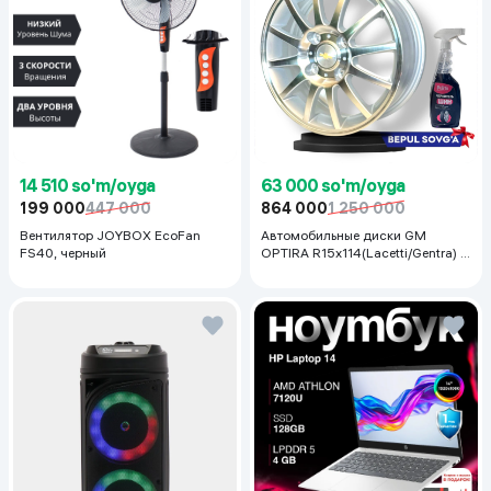
14 510 so'm/oyga
63 000 so'm/oyga
199 000
447 000
864 000
1 250 000
Вентилятор JOYBOX EcoFan
Автомобильные диски GM
FS40, черный
OPTIRA R15x114(Lacetti/Gentra) 1
шт, серебряный