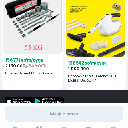
156 771 so'm/oyga
138 542 so'm/oyga
2 150 000
4 500 000
1 900 000
Гантеля Dreamfit 55 кг, белый
Пароочиститель Karcher SC 1
Multi & Up, белый
Mavjud emas
Servis
alif shopda soting!