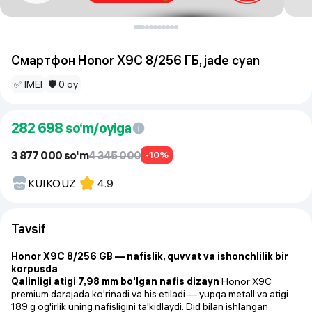
Смартфон Honor X9С 8/256 ГБ, jade cyan
✅ IMEI
🛡 0 oy
282 698
so‘m/oyiga
3 877 000 so'm
4 345 000
-10%
KUIKO.UZ
4.9
Tavsif
Honor X9C 8/256 GB — nafislik, quvvat va ishonchlilik bir
korpusda
Qalinligi atigi 7,98 mm bo'lgan nafis dizayn
Honor X9C
premium darajada ko'rinadi va his etiladi — yupqa metall va atigi
189 g og'irlik uning nafisligini ta'kidlaydi. Did bilan ishlangan