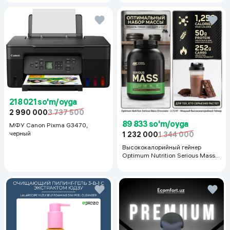
черный
218 021 so'm/oyga
2 990 000
3 737 500
89 833 so'm/oyga
МФУ Canon Pixma G3470,
черный
1 232 000
1 344 000
Высококалорийный гейнер
Optimum Nutrition Serious Mass,
Шоколад, 2.72 кг