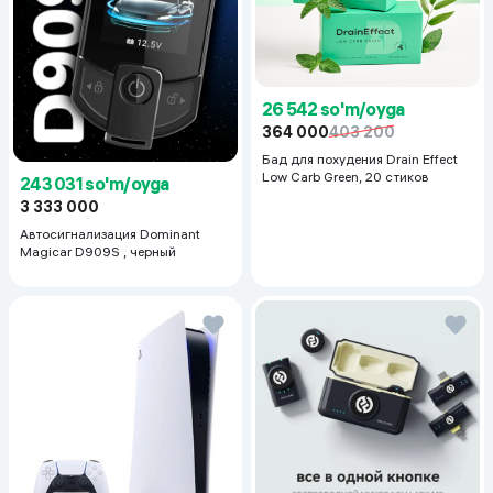
26 542 so'm/oyga
364 000
403 200
Бад для похудения Drain Effect
Low Carb Green, 20 стиков
243 031 so'm/oyga
3 333 000
Автосигнализация Dominant
Magicar D909S , черный