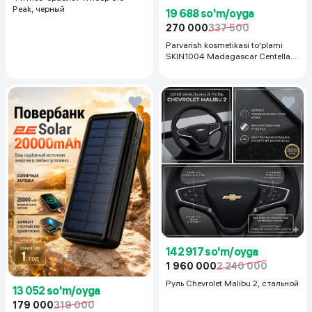
Peak, черный
19 688 so'm/oyga
270 000
337 500
Parvarish kosmetikasi to'plami
SKIN1004 Madagascar Centella
Even Tone Kit,
142 917 so'm/oyga
1 960 000
2 240 000
Руль Chevrolet Malibu 2, cтальной
13 052 so'm/oyga
179 000
319 000