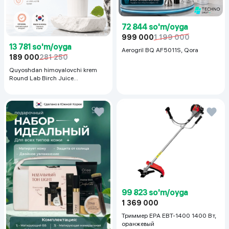
72 844 so'm/oyga
999 000
1 199 000
13 781 so'm/oyga
Aerogril BQ AF5011S, Qora
189 000
281 250
Quyoshdan himoyalovchi krem
Round Lab Birch Juice
Moisturizing Sunscreen SPF
50+PA++++, 50 ml
99 823 so'm/oyga
1 369 000
Триммер EPA EBT-1400 1400 Вт,
оранжевый