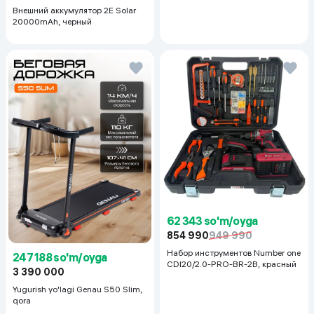
Внешний аккумулятор 2E Solar
20000mAh, черный
62 343 so'm/oyga
854 990
949 990
Набор инструментов Number one
247 188 so'm/oyga
CDI20/2.0-PRO-BR-2B, красный
3 390 000
Yugurish yo'lagi Genau S50 Slim,
qora