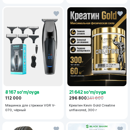
8 167 so'm/oyga
21 642 so'm/oyga
112 000
296 800
341 600
Машинка для стрижки VGR V-
Креатин Kevin Gold Creatine
070, чёрный
unflavored, 300 г