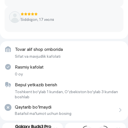
Тип аккумулятора
Li-Ion
Himoya darajasi
IP67
Siddiqjon, 17 июля
Фронтальная камера
12МП
Tovar alif shop omborida
Sifat va mavjudlik kafolati
Rasmiy kafolat
0 oy
Bepul yetkazib berish
Toshkent bo‘ylab 1 kundan, O‘zbekiston bo‘ylab 3 kundan
boshlab
Qaytarib bo'lmaydi
Batafsil ma'lumot uchun bosing