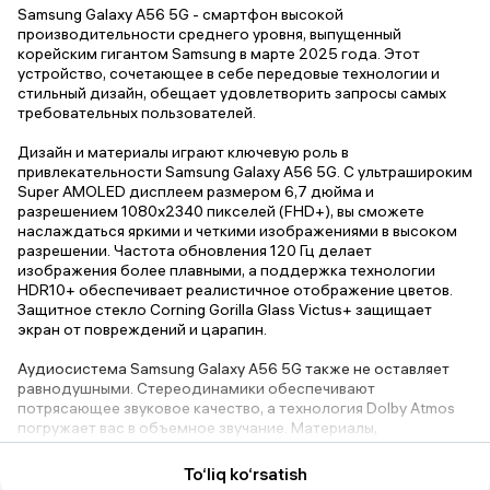
Samsung Galaxy A56 5G - смартфон высокой
производительности среднего уровня, выпущенный
корейским гигантом Samsung в марте 2025 года. Этот
устройство, сочетающее в себе передовые технологии и
стильный дизайн, обещает удовлетворить запросы самых
требовательных пользователей.
Дизайн и материалы играют ключевую роль в
привлекательности Samsung Galaxy A56 5G. С ультрашироким
Super AMOLED дисплеем размером 6,7 дюйма и
разрешением 1080x2340 пикселей (FHD+), вы сможете
наслаждаться яркими и четкими изображениями в высоком
разрешении. Частота обновления 120 Гц делает
изображения более плавными, а поддержка технологии
HDR10+ обеспечивает реалистичное отображение цветов.
Защитное стекло Corning Gorilla Glass Victus+ защищает
экран от повреждений и царапин.
Аудиосистема Samsung Galaxy A56 5G также не оставляет
равнодушными. Стереодинамики обеспечивают
потрясающее звуковое качество, а технология Dolby Atmos
погружает вас в объемное звучание. Материалы,
использованные в корпусе устройства - стекло и металл -
делают смартфон прочным и привлекательным.
To‘liq ko‘rsatish