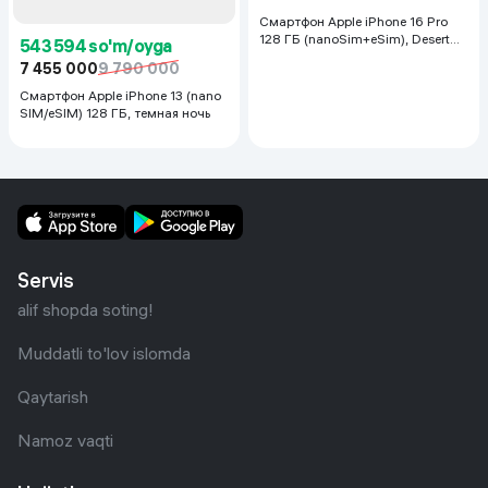
Смартфон Apple iPhone 16 Pro
128 ГБ (nanoSim+eSim), Desert
543 594 so'm/oyga
Titanium
7 455 000
9 790 000
Смартфон Apple iPhone 13 (nano
SIM/eSIM) 128 ГБ, темная ночь
Servis
alif shopda soting!
Muddatli to'lov islomda
Qaytarish
Namoz vaqti