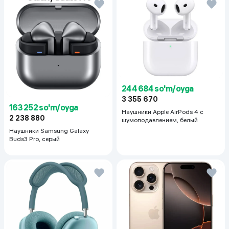
244 684 so'm/oyga
3 355 670
163 252 so'm/oyga
Наушники Apple AirPods 4 с
2 238 880
шумоподавлением, белый
Наушники Samsung Galaxy
Buds3 Pro, серый