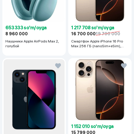
653 333 so'm/oyga
1 217 708 so'm/oyga
8 960 000
16 700 000
19 700 000
Наушники Apple AirPods Max 2,
Смартфон Apple iPhone 16 Pro
голубой
Max 256 ГБ (nanoSim+eSim),
Desert Titanium
1 152 010 so'm/oyga
15 799 000