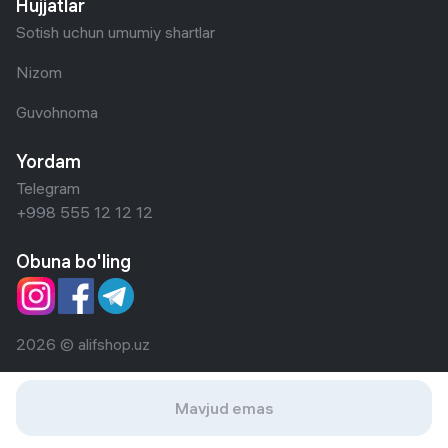
Hujjatlar
Sotish uchun umumiy shartlar
Nizom
Guvohnoma
Yordam
Telegram
+998 555 12 12 12
Obuna bo'ling
2026 © alifshop.uz
Mavjud emas