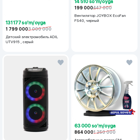
14 510 so'm/oyga
199 000
447 000
Вентилятор JOYBOX EcoFan
FS40, черный
131 177 so'm/oyga
1 799 000
3 000 000
Детский электромобиль ADIL
UTV915 , серый
63 000 so'm/oyga
864 000
1 250 000
Автомобильные диски GM