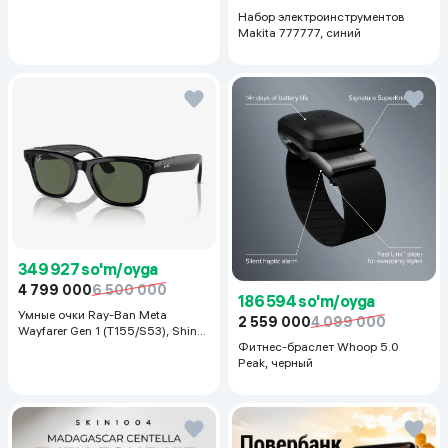
Набор электроинструментов
Makita 777777, синий
349 927 so'm/oyga
4 799 000
6 500 000
186 594 so'm/oyga
Умные очки Ray-Ban Meta
2 559 000
4 099 000
Wayfarer Gen 1 (T155/S53), Shiny
Black
Фитнес-браслет Whoop 5.0
Peak, черный