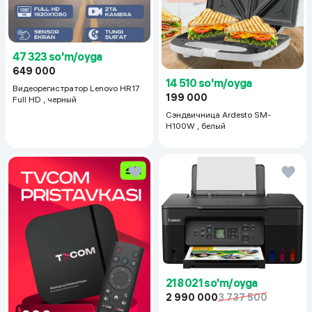
47 323 so'm/oyga
649 000
14 510 so'm/oyga
Видеорегистратор Lenovo HR17
199 000
Full HD , черный
Сэндвичница Ardesto SM-
H100W , белый
218 021 so'm/oyga
2 990 000
3 737 500