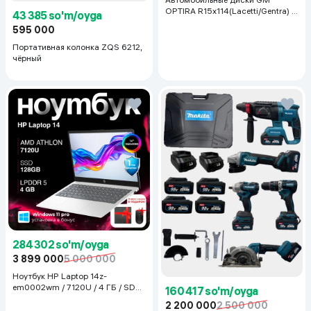
OPTIRA R15x114(Lacetti/Gentra) 1
43 385 so'm/oyga
шт, серебряный
595 000
Портативная колонка ZQS 6212,
чёрный
284 302 so'm/oyga
3 899 000
5 000 000
Ноутбук HP Laptop 14z-
em0002wm / 7120U / 4 ГБ / SDD
160 417 so'm/oyga
128 ГБ / 14", Luna Grey
2 200 000
2 500 000