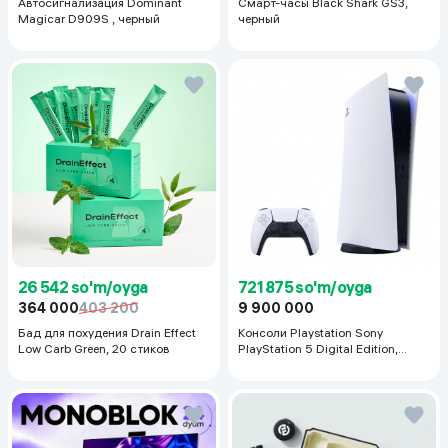
Автосигнализация Dominant
Смарт-часы Black Shark GS3,
Magicar D909S , черный
черный
26 542 so'm/oyga
721 875 so'm/oyga
364 000
403 200
9 900 000
Бад для похудения Drain Effect
Консоли Playstation Sony
Low Carb Green, 20 стиков
PlayStation 5 Digital Edition,
белый