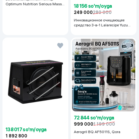
Optimum Nutrition Serious Mass,
18 156 so'm/oyga
Шоколад, 2.72 кг
249 000
280 000
Инновационное очищающее
средство 3-в-1 Lalarecipe Yuzu
Self Foaming 3in1 Peel Cleanser,
200 мл
72 844 so'm/oyga
999 000
1 199 000
138 017 so'm/oyga
Aerogril BQ AF5011S, Qora
1 892 800