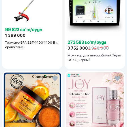
99 823 so'm/oyga
1 369 000
273 583 so'm/oyga
Триммер EPA EBT-1400 1400 Вт,
оранжевый
3 752 000
3 920 000
Монитор для автомобилей Teyes
CC4L, черный