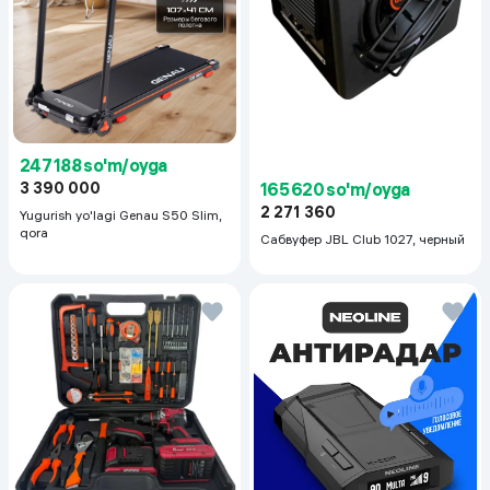
247 188 so'm/oyga
165 620 so'm/oyga
3 390 000
2 271 360
Yugurish yo'lagi Genau S50 Slim,
qora
Сабвуфер JBL Club 1027, черный