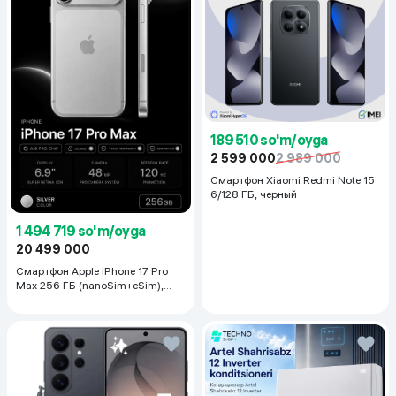
189 510 so'm/oyga
2 599 000
2 989 000
Смартфон Xiaomi Redmi Note 15
6/128 ГБ, черный
1 494 719 so'm/oyga
20 499 000
Смартфон Apple iPhone 17 Pro
Max 256 ГБ (nanoSim+eSim),
Silver