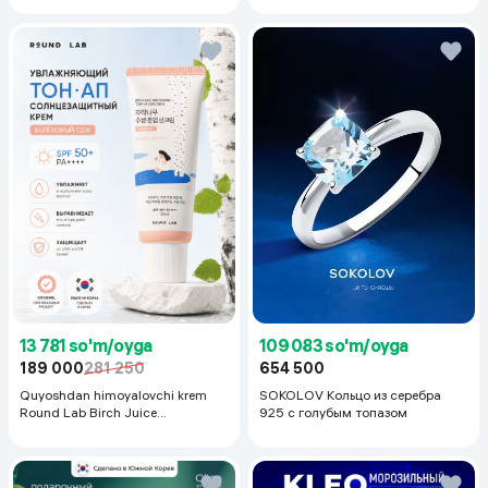
13 781 so'm/oyga
109 083 so'm/oyga
189 000
281 250
654 500
Quyoshdan himoyalovchi krem
SOKOLOV Кольцо из серебра
Round Lab Birch Juice
925 с голубым топазом
Moisturizing Sunscreen SPF
50+PA++++, 50 ml