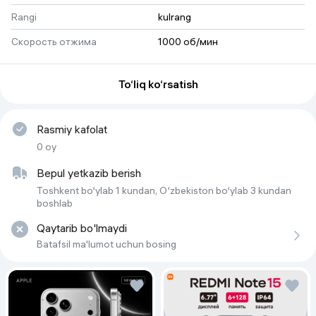
Rangi
kulrang
Скорость отжима
1000 об/мин
Гарантия
3 yil kafolat + motor uchun 10 yil 
kafolat
To‘liq ko‘rsatish
Тип загрузки
вертикальная загрузка
Dvigatel turi
Rasmiy kafolat
инвертор
0 oy
Bug'
SteamCure
Bepul yetkazib berish
Максимальная загрузка белья
7 kg
Toshkent bo‘ylab 1 kundan, O‘zbekiston bo‘ylab 3 kundan
boshlab
Qaytarib bo'lmaydi
Batafsil ma'lumot uchun bosing