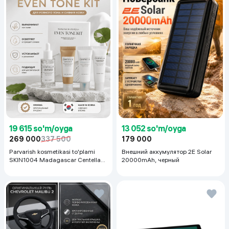
19 615 so'm/oyga
13 052 so'm/oyga
269 000
337 500
179 000
Parvarish kosmetikasi to'plami
Внешний аккумулятор 2E Solar
SKIN1004 Madagascar Centella
20000mAh, черный
Even Tone Kit,