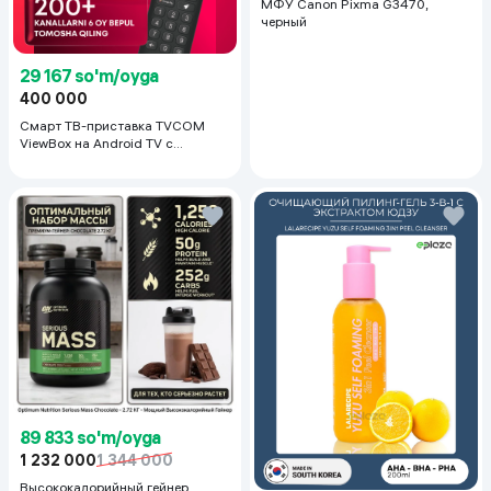
МФУ Canon Pixma G3470,
черный
29 167 so'm/oyga
400 000
Смарт ТВ-приставка TVCOM
ViewBox на Android TV с
голосовым управлением 2/16 ГБ,
черный
89 833 so'm/oyga
1 232 000
1 344 000
Высококалорийный гейнер