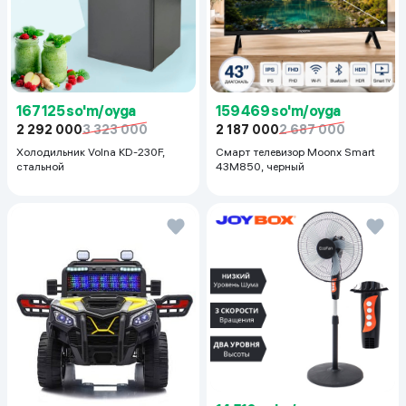
167 125 so'm/oyga
159 469 so'm/oyga
2 292 000
3 323 000
2 187 000
2 687 000
Холодильник Volna KD-230F,
Смарт телевизор Moonx Smart
стальной
43M850, черный