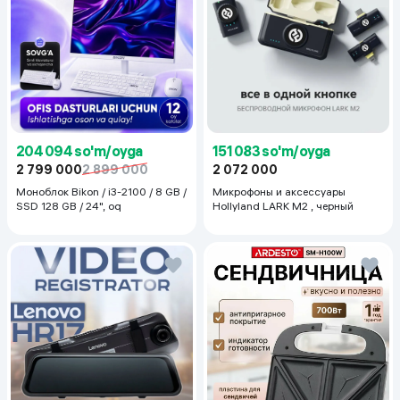
204 094 so'm/oyga
151 083 so'm/oyga
2 799 000
2 899 000
2 072 000
Моноблок Bikon / i3-2100 / 8 GB /
Микрофоны и аксессуары
SSD 128 GB / 24", oq
Hollyland LARK M2 , черный