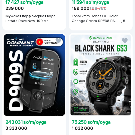
17 427 so'm/oyga
11 594 so'm/oyga
239 000
159 000
198 750
Мужская парфюмерная вода
Tonal krem Ronas CC Color
Lattafa Rave Now, 100 мл
Change Cream SPF38 PA+++, 50
ml
243 031 so'm/oyga
75 250 so'm/oyga
3 333 000
1 032 000