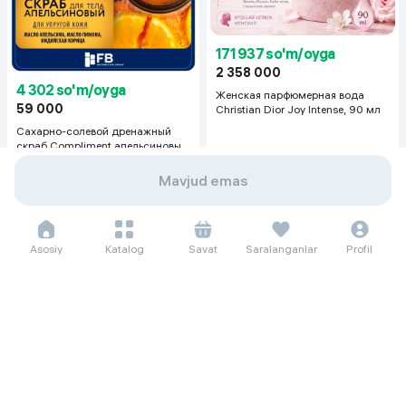
171 937 so'm/oyga
2 358 000
4 302 so'm/oyga
Женская парфюмерная вода
59 000
Christian Dior Joy Intense, 90 мл
Сахарно-солевой дренажный
скраб Compliment апельсиновый
для упругой кожи, 400 мл
Mavjud emas
Asosiy
Katalog
Savat
Saralanganlar
Profil