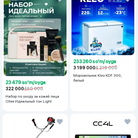
233 260 so'm/oyga
3 199 000
4 219 000
Морозильник Kleo KDF 300,
белый
23 479 so'm/oyga
322 000
460 000
Набор по уходу за кожей лица
Ollee Идеальный тон Light