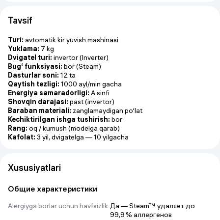
Tavsif
Turi:
avtomatik kir yuvish mashinasi
Yuklama:
7 kg
Dvigatel turi:
invertor (Inverter)
Bug‘ funksiyasi:
bor (Steam)
Dasturlar soni:
12 ta
Qaytish tezligi:
1000 ayl/min gacha
Energiya samaradorligi:
A sinfi
Shovqin darajasi:
past (invertor)
Baraban materiali:
zanglamaydigan po‘lat
Kechiktirilgan ishga tushirish:
bor
Rang:
oq / kumush (modelga qarab)
Kafolat:
3 yil, dvigatelga — 10 yilgacha
Xususiyatlari
Общие характеристики
Alergiyga borlar uchun havfsizlik
Да — Steam™ удаляет до 
99,9 % аллергенов