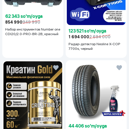
62 343 so'm/oyga
854 990
949 990
Набор инструментов Number one
123 521 so'm/oyga
CDI20/2.0-PRO-BR-2B, красный
1 694 000
2 694 000
Радар-детектор Neoline X-COP
7700s, черный
44 406 so'm/oyga