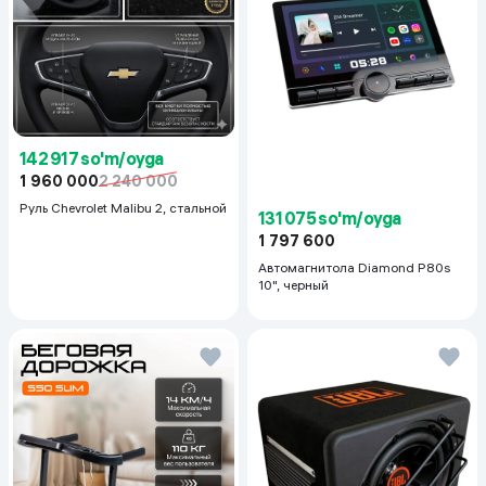
142 917 so'm/oyga
1 960 000
2 240 000
Руль Chevrolet Malibu 2, cтальной
131 075 so'm/oyga
1 797 600
Автомагнитола Diamond P80s
10", черный