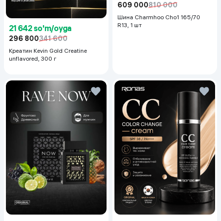
609 000
810 000
Шина Charmhoo Cho1 165/70
R13, 1 шт
21 642 so'm/oyga
296 800
341 600
Креатин Kevin Gold Creatine
unflavored, 300 г