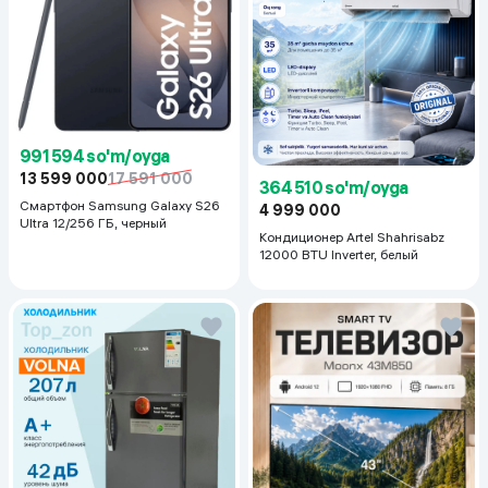
991 594 so'm/oyga
13 599 000
17 591 000
364 510 so'm/oyga
Смартфон Samsung Galaxy S26
4 999 000
Ultra 12/256 ГБ, черный
Кондиционер Artel Shahrisabz
12000 BTU Inverter, белый