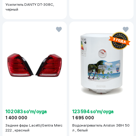
Усилитель DANTY DT-308C,
черный
123 594 so'm/oyga
102 083 so'm/oyga
1 695 000
1 400 000
Водонагреватель Ariston ЭВН 50
Задние фары Lacetti/Gentra Merc
л , белый
222 , красный