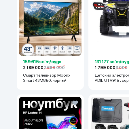
159 615 so'm/oyga
131 177 so'm/oy
2 189 000
2 689 000
1 799 000
3 000
Смарт телевизор Moonx
Детский электро
Smart 43M850, черный
ADIL UTV915 , се