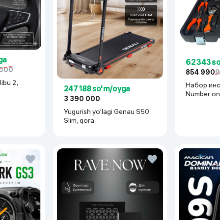
ga
62 343 s
 000
854 990
9
ibu 2,
Набор ин
247 188 so'm/oyga
Number on
3 390 000
BR-2B, кр
Yugurish yo'lagi Genau S50
Slim, qora