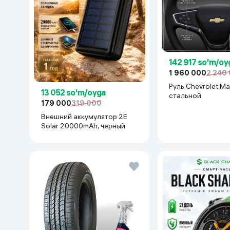
142 917 so'm/oy
1 960 000
2 240
Руль Chevrolet Mal
13 052 so'm/oyga
cтальной
179 000
319 000
Внешний аккумулятор 2E
Solar 20000mAh, черный