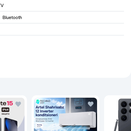
TV
, 
Bluetooth
S
х2160
t LED