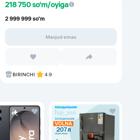
218 750
so‘m/oyiga
2 999 999 so'm
Mavjud emas
BIRINCHI
4.9