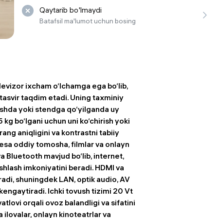
Qaytarib bo'lmaydi
 ko'zoynaklari
Batafsil ma'lumot uchun bosing
lar
vizor ixcham o‘lchamga ega bo‘lib,
q tasvir taqdim etadi. Uning taxminiy
shda yoki stendga qo‘yilganda uy
5 kg bo‘lgani uchun uni ko‘chirish yoki
ang aniqligini va kontrastni tabiiy
 esa oddiy tomosha, filmlar va onlayn
va Bluetooth mavjud bo‘lib, internet,
ishlash imkoniyatini beradi. HDMI va
iradi, shuningdek LAN, optik audio, AV
kengaytiradi. Ichki tovush tizimi 20 Vt
atlovi orqali ovoz balandligi va sifatini
ilovalar, onlayn kinoteatrlar va