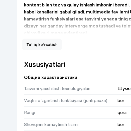
kontent bilan tez va qulay ishlash imkonini beradi.
Uy va bog‘
kabel kanallarini qabul qiladi, multimedia fayllarni
kamaytirish funksiyalari esa tasvirni yanada tiniq
Kanselyariya
dizayn har qanday interyerga mos tushadi va telev
chiroyli qurilmaga aylantiradi.
Maishiy kimyo
To‘liq ko‘rsatish
Kitoblar
Xususiyatlari
Kiyim-kechak va Oyoq
kiyimlar
Общие характеристики
Tasvirni yaxshilash texnologiyalari
Шумоп
Vaqtni o'zgartirish funktsiyasi (jonli pauza)
bor
Rangi
qora
Shovqinni kamaytirish tizimi
bor