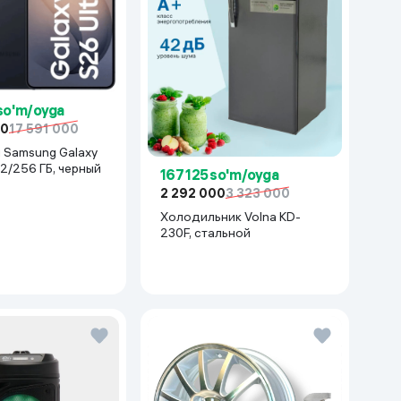
 so'm/oyga
00
17 591 000
xy
12/256 ГБ, черный
167 125 so'm/oyga
2 292 000
3 323 000
Холодильник Volna KD-
230F, стальной