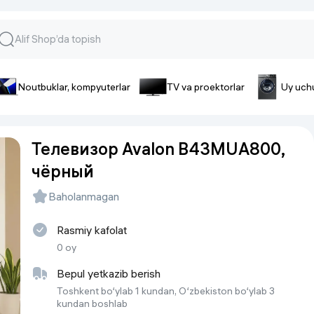
Noutbuklar, kompyuterlar
TV va proektorlar
Uy uch
lar va gadjetlar
 va telefonlar
Smartfonlar uchun aksessua
Телевизор Avalon B43MUA800,
lar
Smartfonlar uchun g’ilof
чёрный
nlar
iPhone uchun g’ilof
nlar
Quvvatlagich qurilmalar
Baholanmagan
ar
Plenkalar va steklo
nlar
Rasmiy kafolat
Tegishli tovarlar
fonlar
0 oy
Batareyalar va akkumulyatorlar
Bepul yetkazib berish
Kabellar
Toshkent bo‘ylab 1 kundan, O‘zbekiston bo‘ylab 3
kundan boshlab
Portativ batareyalar