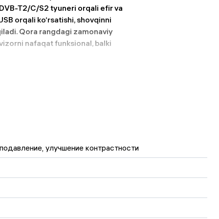
 DVB-T2/C/S2 tyuneri orqali efir va
 USB orqali ko‘rsatishi, shovqinni
 qiladi. Qora rangdagi zamonaviy
izorni nafaqat funksional, balki
одавление, улучшение контрастности