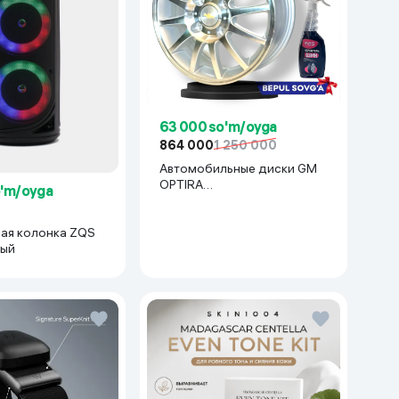
63 000 so'm/oyga
864 000
1 250 000
Автомобильные диски GM
OPTIRA
o'm/oyga
R15x114(Lacetti/Gentra) 1 шт,
серебряный
ая колонка ZQS
ный