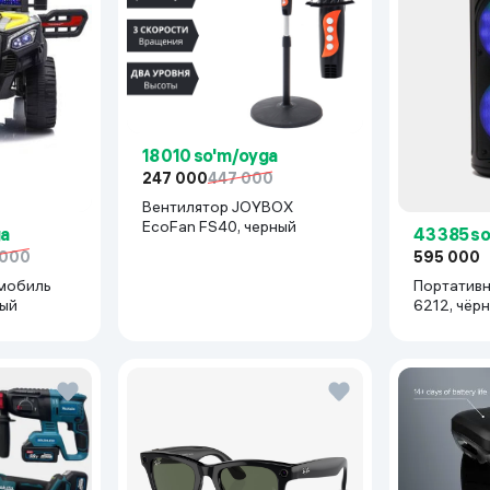
18 010 so'm/oyga
247 000
447 000
Вентилятор JOYBOX
EcoFan FS40, черный
ga
43 385 s
 000
595 000
мобиль
Портативн
рый
6212, чёр