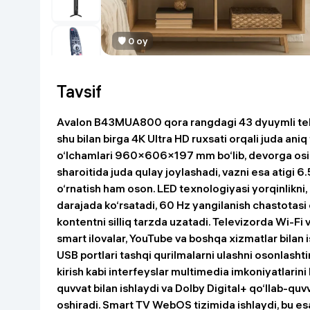
Go‘zallik va parvarish
Virtual haqiqat
Aqlli ko‘zoynak
🛡 0 oy
Aqlli uy
O'yin uchun texnika
Tavsif
Sport tovarlari
Avalon B43MUA800 qora rangdagi 43 dyuymli tele
shu bilan birga 4K Ultra HD ruxsati orqali juda ani
Avtotovarlar
o‘lchamlari 960×606×197 mm bo‘lib, devorga osi
sharoitida juda qulay joylashadi, vazni esa atigi 6.
Bolalar buyumlari
o‘rnatish ham oson. LED texnologiyasi yorqinlikni, r
darajada ko‘rsatadi, 60 Hz yangilanish chastotasi
kontentni silliq tarzda uzatadi. Televizorda Wi-Fi 
Qurilish va ta'mirlash
smart ilovalar, YouTube va boshqa xizmatlar bilan 
USB portlari tashqi qurilmalarni ulashni osonlasht
Zargarlik mahsulotlari
kirish kabi interfeyslar multimedia imkoniyatlarini 
quvvat bilan ishlaydi va Dolby Digital+ qo‘llab-quvv
Uy uchun tovarlar
oshiradi. Smart TV WebOS tizimida ishlaydi, bu esa 