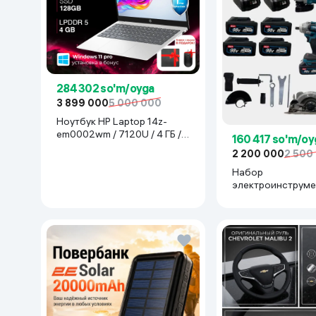
284 302 so'm/oyga
3 899 000
5 000 000
Ноутбук HP Laptop 14z-
em0002wm / 7120U / 4 ГБ /
160 417 so'm/oy
SDD 128 ГБ / 14", Luna Grey
2 200 000
2 500
Набор
электроинструме
Makita 777777, с