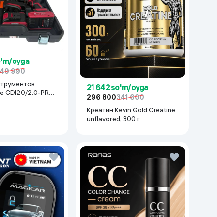
o'm/oyga
49 990
струментов
21 642 so'm/oyga
e CDI20/2.0-PRO-
296 800
341 600
асный
Креатин Kevin Gold Creatine
unflavored, 300 г