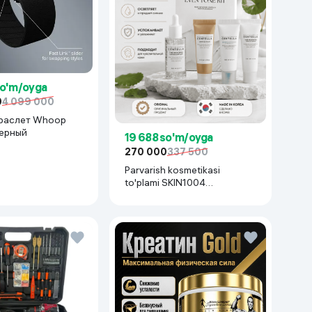
so'm/oyga
0
4 099 000
раслет Whoop
черный
19 688 so'm/oyga
270 000
337 500
Parvarish kosmetikasi
to'plami SKIN1004
Madagascar Centella Even
Tone Kit,