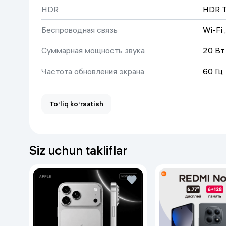
HDR
HDR 
Беспроводная связь
Wi-Fi
 
Суммарная мощность звука
20 Вт
Частота обновления экрана
60 Гц
Количество динамиков
2
To‘liq ko‘rsatish
Ota-ona nazorati
bor
Operatsion tizim
WebO
Siz uchun takliflar
Разрешение
3840
Работает в системе "умный дом"
нет
PVR raqamli eshittirishni yozish
bor
Технология экрана
Direc