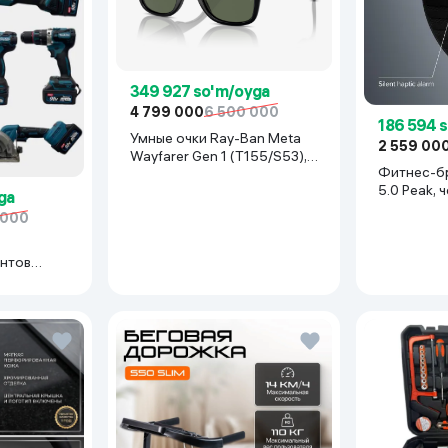
349 927 so'm/oyga
4 799 000
6 500 000
186 594 
Умные очки Ray-Ban Meta
2 559 00
Wayfarer Gen 1 (T155/S53),
Фитнес-б
Shiny Black
5.0 Peak, 
ga
 000
нтов
иний