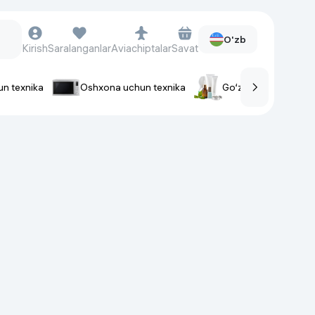
O'zb
Kirish
Saralanganlar
Aviachiptalar
Savat
un texnika
Oshxona uchun texnika
Go‘zallik va parvaris
rlar
Soat va aksessuarlar
Aqlli-soatlar
Qo'l soatlari
Aqlli uzuklar
Fitnes-brasletlar
Soat kamarlari
Foto apparatlari va Video-
kameralar
Fotoapparatlari