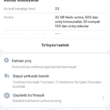
Asosiy xususiyatlar
Ko'prik kengligi (mm)
23
Динамики, встроенные в дужки очков, воспроизводят звук,
Xotira
32 GB flesh-xotira, 500 dan 
который слышите только вы, а 5 встроенных микрофонов
ortiq fotosuratlar, 30 soniyali 
улавливают четкий звук для прослушивания музыки или
100 dan ortiq videolar
звонков.
Loopdan halqagacha bo'lgan
134
masofa (mm)
To‘liq ko‘rsatish
Отправляйте текстовые или голосовые сообщения,
Bluetooth
5.2
совершайте телефонные звонки и принимайте видеозвонки
без помощи рук — и все это с помощью очков
Og'irligi (g)
49 (standart)
искусственного интеллекта.
Kafolat yo‘q
Kamera
12MP ultra keng burchak
Sotuvchi bu mahsulotga kafolat bermaydi
Mikrofon
Alohida 5 mikrofonli massiv (2 ta 
Bepul yetkazib berish
chap eshitish vositasida, 2 ta 
Переводите разговоры на других языках в режиме реального
Toshkent bo‘ylab 1 kundan, O‘zbekiston bo‘ylab 3 kundan
o'ng eshitish vositasida, 1 ta 
времени. Живой перевод доступен на французском,
boshlab
burun yostig'i yonida)
итальянском, испанском и английском языках.
Qaytarib bo'lmaydi
Ob'ektiv kengligi (mm)
51
Batafsil ma'lumot uchun bosing
Rang
Mat qora