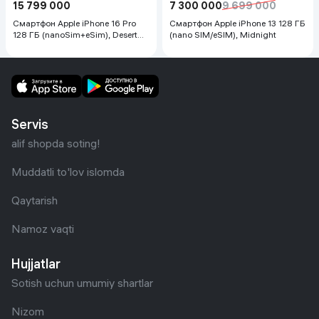
15 799 000
7 300 000
9 699 000
Смартфон Apple iPhone 16 Pro
Смартфон Apple iPhone 13 128 ГБ
128 ГБ (nanoSim+eSim), Desert
(nano SIM/eSIM), Midnight
Titanium
Servis
alif shopda soting!
Muddatli to'lov islomda
Qaytarish
Namoz vaqti
Hujjatlar
Sotish uchun umumiy shartlar
Nizom