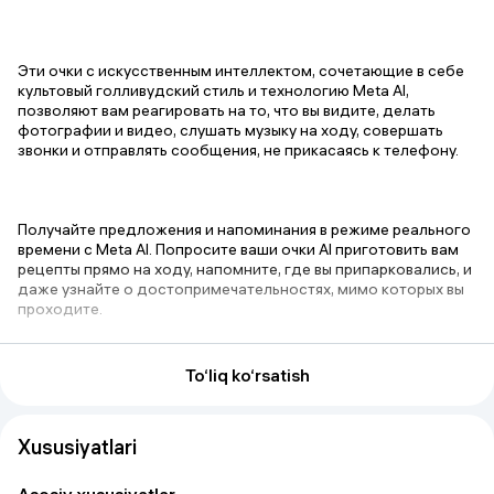
Эти очки с искусственным интеллектом, сочетающие в себе
культовый голливудский стиль и технологию Meta AI,
позволяют вам реагировать на то, что вы видите, делать
фотографии и видео, слушать музыку на ходу, совершать
звонки и отправлять сообщения, не прикасаясь к телефону.
Получайте предложения и напоминания в режиме реального
времени с Meta AI. Попросите ваши очки AI приготовить вам
рецепты прямо на ходу, напомните, где вы припарковались, и
даже узнайте о достопримечательностях, мимо которых вы
проходите.
To‘liq ko‘rsatish
Запечатлейте то, что вы видите и слышите, без помощи рук.
Нажмите кнопку съемки или скажите «Эй, Мета, сделай
фото», чтобы сделать сверхвысококачественные
Xususiyatlari
фотографии и видео с помощью усовершенствованной
сверхширокоугольной 12-мегапиксельной камеры и
пятимикрофонной системы.