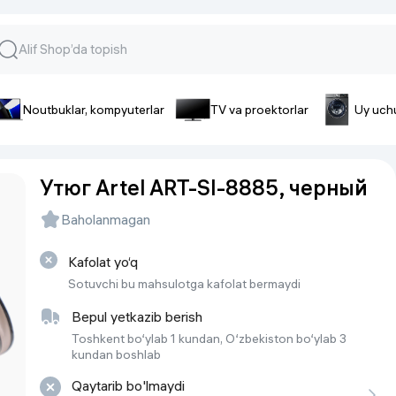
Noutbuklar, kompyuterlar
TV va proektorlar
Uy uch
lar va gadjetlar
 va telefonlar
Smartfonlar uchun aksessua
Утюг Artel ART-SI-8885, черный
lar
Smartfonlar uchun g’ilof
Baholanmagan
nlar
iPhone uchun g’ilof
nlar
Quvvatlagich qurilmalar
Kafolat yo‘q
ar
Plenkalar va steklo
Sotuvchi bu mahsulotga kafolat bermaydi
nlar
Tegishli tovarlar
fonlar
Bepul yetkazib berish
Toshkent bo‘ylab 1 kundan, O‘zbekiston bo‘ylab 3
Batareyalar va akkumulyatorlar
kundan boshlab
Kabellar
Qaytarib bo'lmaydi
Portativ batareyalar