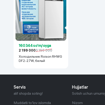
160 344 so'm/oyga
2 199 000
3 150 000
Холодильник Roison RHWG
DF2-27W, белый
Servis
Hujjatlar
alif shopda soting!
Sotish uchun umumiy
Muddatli to'lov islomda
Nizom