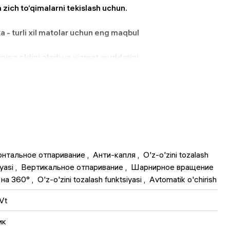
 zich to‘qimalarni tekislash uchun.
ika - turli xil matolar uchun eng maqbul
hining oldini oladi va xizmat muddatini
ib ketishidan himoya qilish.
imcha xavfsizlik.
ishda qulaylik.
ulaylik.
онтальное отпаривание
 , 
Анти-капля
 , 
O'z-o'zini tozalash 
n ham, zich materiallar (paxta, zig‘ir)
yasi
 , 
Вертикальное отпаривание
 , 
Шарнирное вращение 
 qoplamali sopol taglik matoning silliq
 на 360°
 , 
O'z-o'zini tozalash funktsiyasi
 , 
Avtomatik o'chirish
ni ta’minlaydi.
rg‘un burmalar ham oson tekislanadi,
Vt
shi tizim esa asbobning uzoq muddat
ик