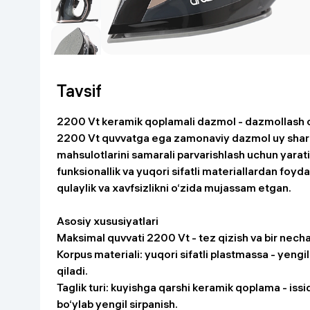
Go‘zallik va parvarish
Virtual haqiqat
Aqlli ko‘zoynak
Aqlli uy
O'yin uchun texnika
Tavsif
Sport tovarlari
2200 Vt keramik qoplamali dazmol - dazmollash o
2200 Vt quvvatga ega zamonaviy dazmol uy sharoi
Avtotovarlar
mahsulotlarini samarali parvarishlash uchun yarati
funksionallik va yuqori sifatli materiallardan foydal
Bolalar buyumlari
qulaylik va xavfsizlikni o‘zida mujassam etgan.
Asosiy xususiyatlari
Qurilish va ta'mirlash
Maksimal quvvati 2200 Vt - tez qizish va bir necha 
Korpus materiali: yuqori sifatli plastmassa - yen
Zargarlik mahsulotlari
qiladi.
Taglik turi: kuyishga qarshi keramik qoplama - issi
Uy uchun tovarlar
bo‘ylab yengil sirpanish.