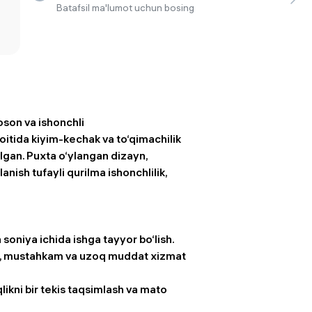
Batafsil ma'lumot uchun bosing
 ko'zoynaklari
lar
son va ishonchli
tida kiyim-kechak va to‘qimachilik
lgan. Puxta o‘ylangan dizayn,
anish tufayli qurilma ishonchlilik,
soniya ichida ishga tayyor bo‘lish.
gil, mustahkam va uzoq muddat xizmat
qlikni bir tekis taqsimlash va mato