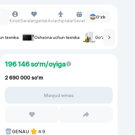
O'zb
Kirish
Saralanganlar
Aviachiptalar
Savat
un texnika
Oshxona uchun texnika
Go‘zallik va parvaris
rlar
Soat va aksessuarlar
196 146
so‘m/oyiga
Aqlli-soatlar
Qo'l soatlari
2 690 000 so'm
Aqlli uzuklar
Fitnes-brasletlar
Mavjud emas
Soat kamarlari
Foto apparatlari va Video-
kameralar
GENAU
4.9
Fotoapparatlari