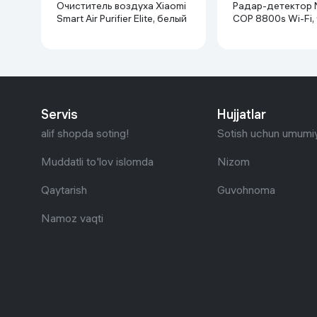
Очиститель воздуха Xiaomi
Радар-детектор N
Smart Air Purifier Elite, белый
COP 8800s Wi-Fi,
Servis
Hujjatlar
alif shopda soting!
Sotish uchun umumiy
Muddatli to'lov islomda
Nizom
Qaytarish
Guvohnoma
Namoz vaqti