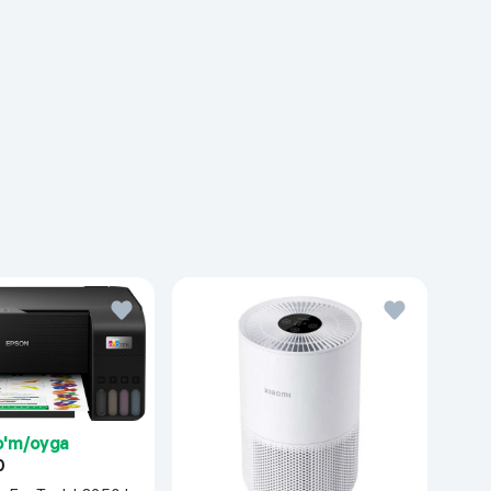
so'm/oyga
0