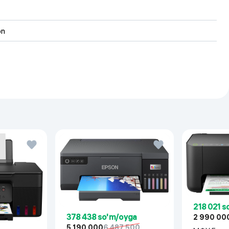
on
218 021 
378 438 so'm/oyga
2 990 00
5 190 000
6 487 500