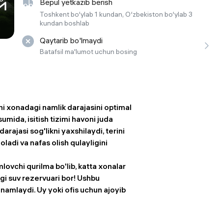
Bepul yetkazib berish
 ko'zoynaklari
Toshkent bo‘ylab 1 kundan, O‘zbekiston bo‘ylab 3
kundan boshlab
lar
Qaytarib bo'lmaydi
Batafsil ma'lumot uchun bosing
 xonadagi namlik darajasini optimal
umida, isitish tizimi havoni juda
arajasi sog'likni yaxshilaydi, terini
 oladi va nafas olish qulayligini
lovchi qurilma bo'lib, katta xonalar
gi suv rezervuari
bor! Ushbu
namlaydi. Uy yoki ofis uchun ajoyib