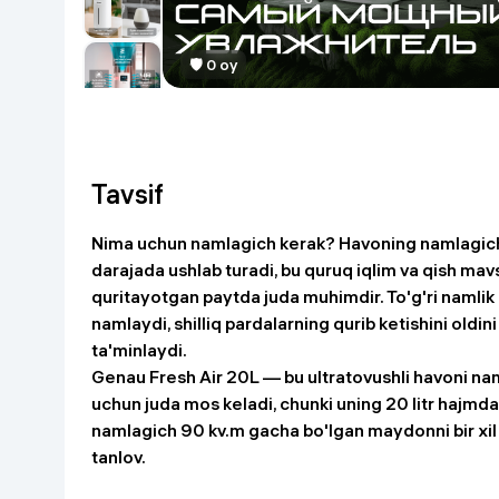
Go‘zallik va parvarish
Virtual haqiqat
Aqlli ko‘zoynak
🛡 0 oy
Aqlli uy
O'yin uchun texnika
Sport tovarlari
Tavsif
Avtotovarlar
Nima uchun namlagich kerak?
Havoning namlagichi
darajada ushlab turadi, bu quruq iqlim va qish mavs
quritayotgan paytda juda muhimdir. To'g'ri namlik d
Bolalar buyumlari
namlaydi, shilliq pardalarning qurib ketishini oldini
ta'minlaydi.
Qurilish va ta'mirlash
Genau Fresh Air 20L
— bu ultratovushli havoni nam
uchun juda mos keladi, chunki uning
20 litr hajmda
Zargarlik mahsulotlari
namlagich 90 kv.m gacha bo'lgan maydonni bir xil 
tanlov.
Uy uchun tovarlar