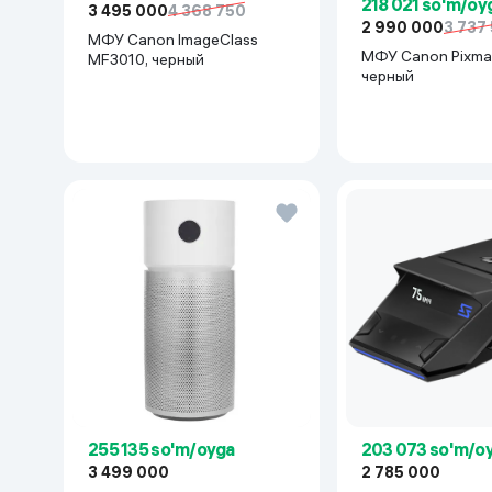
218 021 so'm/oy
3 495 000
4 368 750
2 990 000
3 737
МФУ Canon ImageClass
МФУ Canon Pixma
MF3010, черный
черный
255 135 so'm/oyga
203 073 so'm/o
3 499 000
2 785 000