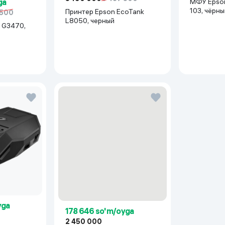
МФУ Epson
ga
103, чёрн
Принтер Epson EcoTank
 500
L8050, черный
 G3470,
yga
178 646 so'm/oyga
2 450 000