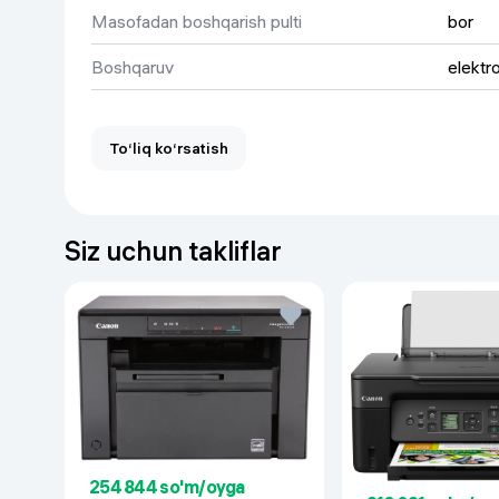
Tezlik va namlash intensivligini sozlash
Masofadan boshqarish pulti
bor
Suv yo'qligida avtomatik o'chirish
Boshqaruv
elektr
12 oylik kafolat
To‘liq ko‘rsatish
Siz uchun takliflar
254 844 so'm/oyga