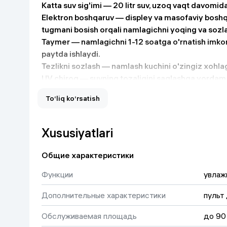
Katta suv sig'imi
— 20 litr suv, uzoq vaqt davomid
Uy va bog‘
Elektron boshqaruv
— displey va masofaviy boshqa
tugmani bosish orqali namlagichni yoqing va sozl
Kanselyariya
Taymer
— namlagichni 1-12 soatga o'rnatish imkon
paytda ishlaydi.
Tezlikni sozlash
— namlash kuchini o'zingiz xohlag
Maishiy kimyo
UV chiroq
— suvning tozaligini saqlashga yordam 
oldini oladi.
Kitoblar
To‘liq ko‘rsatish
Aqlli namlik nazorati
— belgilangan namlik darajasin
maksimal qulaylikni yaratadi.
Kiyim-kechak va Oyoq
kiyimlar
Xususiyatlari
Texnik tavsiflar:
Xizmat ko'rsatish maydoni: 90 kv.m gacha
Общие характеристики
Quvvat: 105 Vt
Функции
увлаж
Shovqin darajasi: 35 dB — xotirjam uyqu uchun sok
Suv sarfi: 700 ml/soat
Дополнительные характеристики
пульт
Suv rezervuari hajmi: 20 litr
Elektron boshqaruv, masofaviy boshqarish pulti v
Обслуживаемая площадь
до 90 
UV chiroq suvni dezinfeksiya qilish uchun