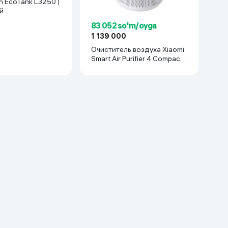
 EcoTank L3250 |
ый
83 052 so'm/oyga
1 139 000
Очиститель воздуха Xiaomi
Smart Air Purifier 4 Compact,
Белый