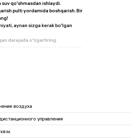
a suv qo'shmasdan ishlaydi.
rish pulti yordamida boshqarish. Bir
ang!
iyati, aynan sizga kerak bo'lgan
an darajada o'zgartiring.
beradi va mikroblarning ko'payishini
i ushlab turadi, siz va oilangiz uchun
нение воздуха
in ishlash
 дистанционного управления
a taymer
кв.м.