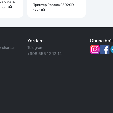
eoline X-
Принтер Pantum P3020D,
 черный
черный
Yordam
Obuna bo'l
 shartlar
Telegram
+998 555 12 12 12