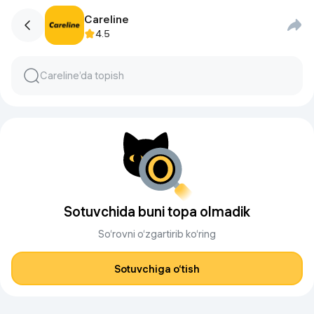
Careline
4.5
Sotuvchida buni topa olmadik
So‘rovni o‘zgartirib ko‘ring
Sotuvchiga o‘tish