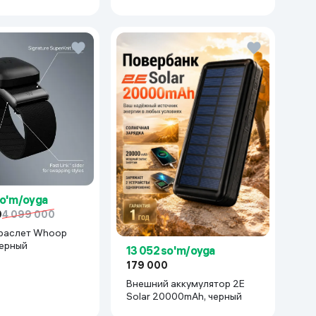
so'm/oyga
0
4 099 000
раслет Whoop
черный
13 052 so'm/oyga
179 000
Внешний аккумулятор 2E
Solar 20000mAh, черный