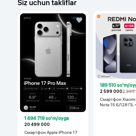
Siz uchun takliflar
Uy va bog‘
Kanselyariya
Maishiy kimyo
Kitoblar
Kiyim-kechak va Oyoq
kiyimlar
189 510 so'm/oy
2 599 000
2 989
Смартфон Xiaomi Redmi
Note 15 6/128 ГБ,
1 494 719 so'm/oyga
20 499 000
Смартфон Apple iPhone 17