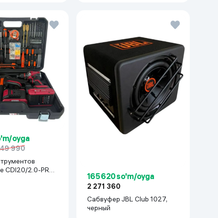
o'm/oyga
49 990
струментов
e CDI20/2.0-PRO-
165 620 so'm/oyga
асный
2 271 360
Сабвуфер JBL Club 1027,
черный