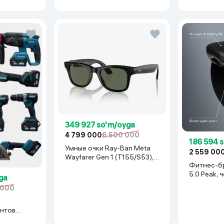
349 927 so'm/oyga
4 799 000
6 500 000
186 594 
Умные очки Ray-Ban Meta
2 559 00
Wayfarer Gen 1 (T155/S53),
Фитнес-б
Shiny Black
5.0 Peak, 
ga
 000
нтов
иний