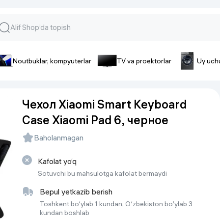
Noutbuklar, kompyuterlar
TV va proektorlar
Uy uch
lar va gadjetlar
 va telefonlar
Smartfonlar uchun aksessua
Чехол Xiaomi Smart Keyboard
lar
Smartfonlar uchun g’ilof
Case Xiaomi Pad 6, черное
nlar
iPhone uchun g’ilof
nlar
Quvvatlagich qurilmalar
Baholanmagan
ar
Plenkalar va steklo
nlar
Kafolat yo‘q
Tegishli tovarlar
fonlar
Sotuvchi bu mahsulotga kafolat bermaydi
Batareyalar va akkumulyatorlar
Bepul yetkazib berish
Kabellar
Toshkent bo‘ylab 1 kundan, O‘zbekiston bo‘ylab 3
kundan boshlab
Portativ batareyalar