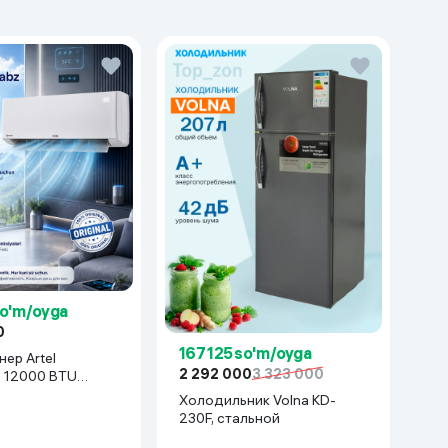
so'm/oyga
0
167 125 so'm/oyga
ер Artel
2 292 000
3 323 000
z 12000 BTU
белый
Холодильник Volna KD-
230F, стальной