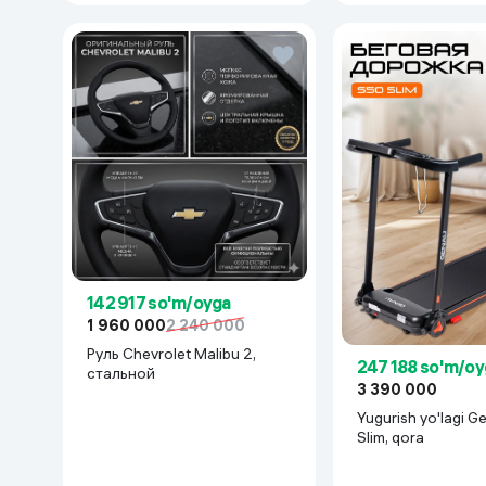
142 917 so'm/oyga
1 960 000
2 240 000
Руль Chevrolet Malibu 2,
247 188 so'm/oy
cтальной
3 390 000
Yugurish yo'lagi 
Slim, qora