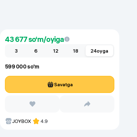
Kameralar
43 677
so‘m/oyiga
3
6
12
18
24
oyga
599 000 so'm
Savatga
JOYBOX
4.9