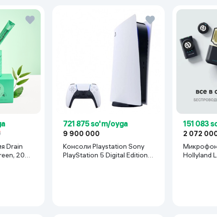
ga
721 875 so'm/oyga
151 083 
0
9 900 000
2 072 00
я Drain
Консоли Playstation Sony
Микрофон
reen, 20
PlayStation 5 Digital Edition,
H
белый