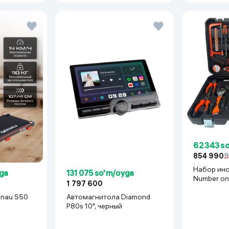
62 343 s
854 990
9
Набор ин
ga
131 075 so'm/oyga
Number on
1 797 600
BR-2B, кр
Genau S50
Автомагнитола Diamond
P80s 10", черный