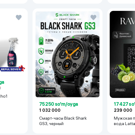
ga
0
Cho1
75 250 so'm/oyga
17 427 s
1 032 000
239 000
Смарт-часы Black Shark
Мужская 
GS3, черный
вода Latt
мл