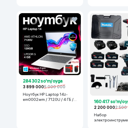
284 302 so'm/oyga
3 899 000
5 000 000
Ноутбук HP Laptop 14z-
em0002wm / 7120U / 4 ГБ /
160 417 so'm/oy
SDD 128 ГБ / 14", Luna Grey
2 200 000
2 500
Набор
электроинструме
Makita 777777, с