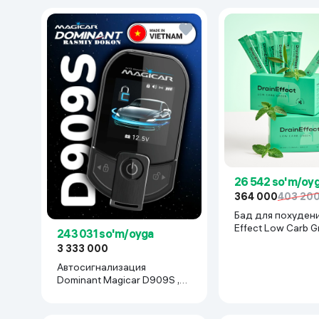
26 542 so'm/oy
364 000
403 20
Бад для похудени
Effect Low Carb G
243 031 so'm/oyga
стиков
3 333 000
Автосигнализация
Dominant Magicar D909S ,
черный