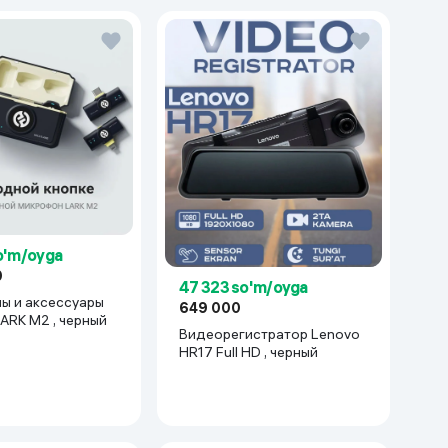
so'm/oyga
0
47 323 so'm/oyga
ы и аксессуары
649 000
ollyland LARK M2 , черный
Видеорегистратор Lenovo
HR17 Full HD , черный