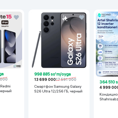
ga
998 885 so'm/oyga
 000
13 699 000
17 591 000
364 510 
Смартфон Samsung Galaxy
4 999 00
 черный
S26 Ultra 12/256 ГБ, черный
Кондицион
Shahrisab
Inverter, 