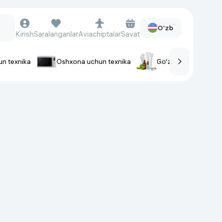
O'zb
Kirish
Saralanganlar
Aviachiptalar
Savat
un texnika
Oshxona uchun texnika
Go‘zallik va parvaris
rlar
Soat va aksessuarlar
Aqlli-soatlar
Qo'l soatlari
Aqlli uzuklar
Fitnes-brasletlar
Soat kamarlari
Foto apparatlari va Video-
kameralar
Fotoapparatlari