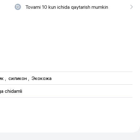
Tovarni 10 kun ichida qaytarish mumkin
 ko'zoynaklari
lar
ик
 , 
силикон
 , 
Экокожа
a chidamli