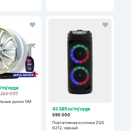
o'm/oyga
 250 000
льные диски GM
43 385 so'm/oyga
cetti/Gentra) 1 шт,
595 000
ый
Портативная колонка ZQS
6212, чёрный