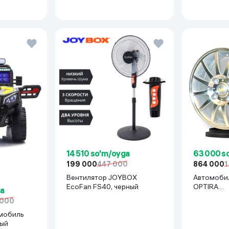
14 510 so'm/oyga
63 000 s
199 000
447 000
864 000
1
Вентилятор JOYBOX
Автомоби
EcoFan FS40, черный
OPTIRA
ga
R15x114(La
 000
серебрян
мобиль
рый