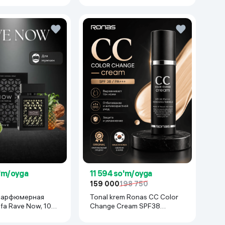
o'm/oyga
11 594 so'm/oyga
159 000
198 750
парфюмерная
Tonal krem Ronas CC Color
afa Rave Now, 100
Change Cream SPF38
PA+++, 50 ml