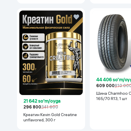
44 406 so'm/oy
609 000
810 00
Шина Charmhoo 
165/70 R13, 1 шт
21 642 so'm/oyga
296 800
341 600
Креатин Kevin Gold Creatine
unflavored, 300 г