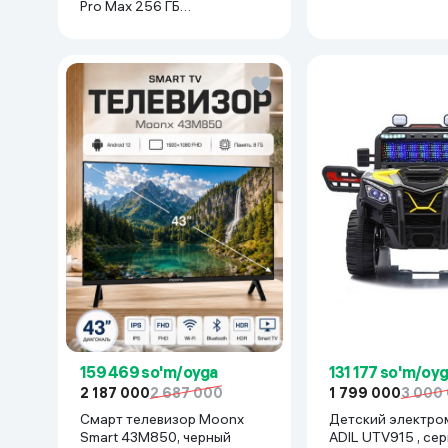
Pro Max 256 ГБ
(nanoSim+eSim), Silver
159 469 so'm/oyga
131 177 so'm/oy
2 187 000
2 687 000
1 799 000
3 000
Смарт телевизор Moonx
Детский электро
Smart 43M850, черный
ADIL UTV915 , се