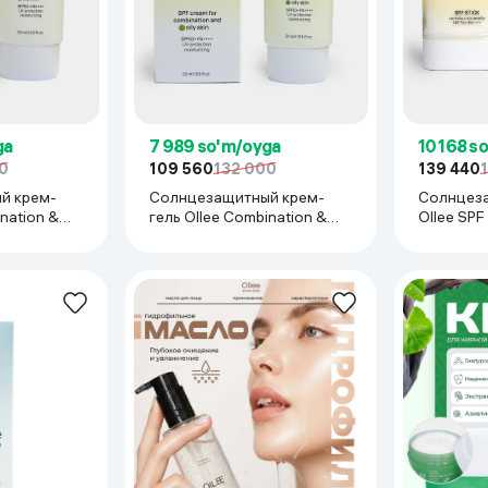
 ko'zoynaklari
lar
ga
7 989 so'm/oyga
10 168 s
0
109 560
132 000
139 440
й крем-
Солнцезащитный крем-
Солнцез
nation &
гель Ollee Combination &
Ollee SPF 
Oily Skin (tinted,
0 мл
матирующий), 50 мл