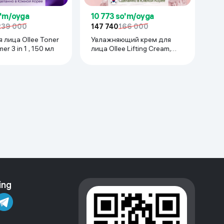
o'm/oyga
10 773 so'm/oyga
239 000
147 740
166 000
 лица Ollee Toner
Увлажняющий крем для
er 3 in 1 , 150 мл
лица Ollee Lifting Cream,
100 мл
ing