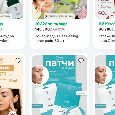
ga
10 828 so'm/oyga
6 619 so
0
148 500
270 000
90 780
1
м-пудра
Тонер-пэды Ollee Peeling
Увлажняю
wder
toner pads, 80 шт
лица Ollee
ghtening, 50
Moisturizi