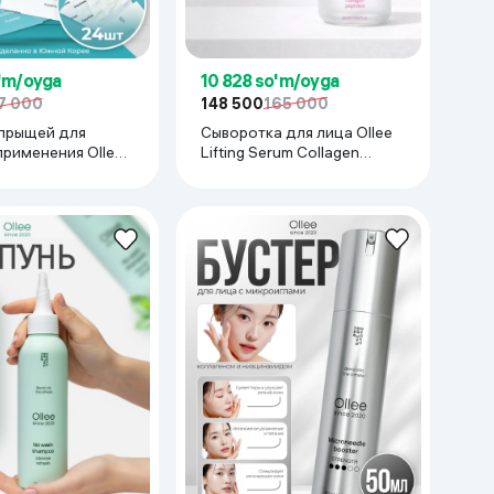
'm/oyga
10 828 so'm/oyga
7 000
148 500
165 000
 прыщей для
Сыворотка для лица Ollee
применения Ollee
Lifting Serum Collagen
 Patches PTC-
Peptides, 50 мл
шт