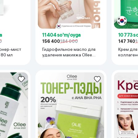
11 404 so'm/oyga
10 773 s
a
156 400
184 000
147 740
1
0
Гидрофильное масло для
Крем для
онер-мист
удаления макияжа Ollee
коллагено
, 80 мл
Deep Purifying & Moisturizing
oily skin 
Cleansing Oil, 120 мл