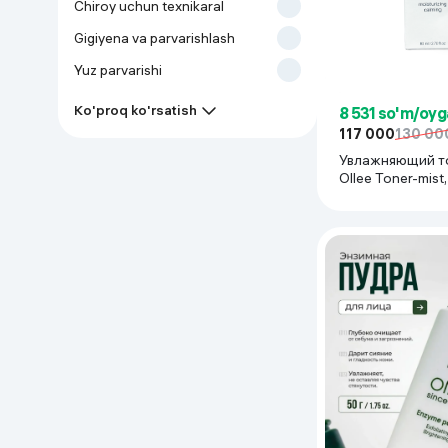
Chiroy uchun texnikaral
Uy va bog‘
Gigiyena va parvarishlash
Yuz parvarishi
Kanselyariya
Ko'proq ko'rsatish
8 531 so'm/oyg
Maishiy kimyo
117 000
130 00
Увлажняющий т
Ollee Toner-mist
Kitoblar
Kiyim-kechak va Oyoq
kiyimlar