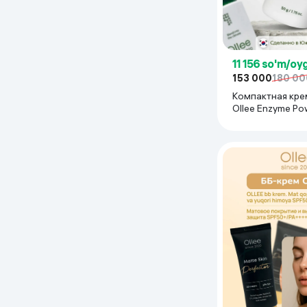
11 156 so'm/oy
153 000
180 00
Компактная кре
Ollee Enzyme Po
Exfoliating & Bri
мл