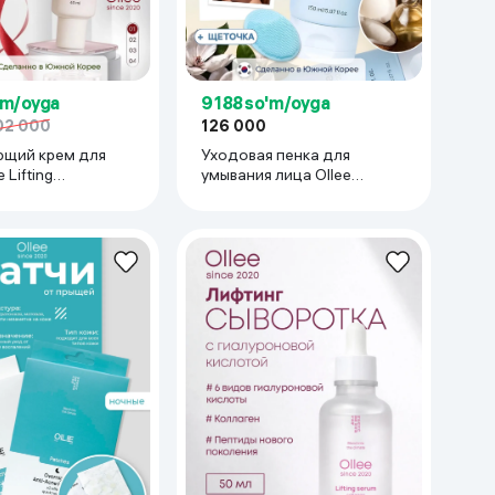
'm/oyga
9 188 so'm/oyga
02 000
126 000
щий крем для
Уходовая пенка для
 Lifting
умывания лица Ollee
ng , 40 мл
Cleansing Foam + Face
Brush, 150 мл