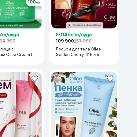
o'm/oyga
8 014 so'm/oyga
66 000
109 900
157 000
 лица с
Лосьон для тела Ollee
м Ollee Cream for
Golden Cherry, 415 мл
2x hydration, 100 мл