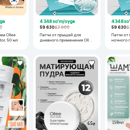
yga
4 348 so'm/oyga
4 348 so
0
59 630
67 000
59 630
6
ем Ollee
Патчи от прыщей для
Патчи от
tor, 50 мл
дневного применения Ollee
ночного 
Anti-Akne Patches PTC-day,
Anti-Akne
24 шт
night, 24 