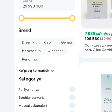
Birinchi arzon
gacha
Go‘zallik va parvarish
Virtual haqiqat
Aqlli ko‘zoynak
Aqlli uy
O'yin uchun texnika
Brend
7 989 so'm/oy
109 560
132 00
Sport tovarlari
DreamFit
Xiaomi
Genau
Солнцезащитны
гель Ollee Combi
Не указано
U-shaped
Avtotovarlar
Dry Skin (tinted,
матирующий), 5
Renomax
Bolalar buyumlari
Ko'proq ko'rsatish
Kategoriya
Qurilish va ta'mirlash
Parfyumeriya
Zargarlik mahsulotlari
Sochlar parvarishi
Massaj uskunalari
Uy uchun tovarlar