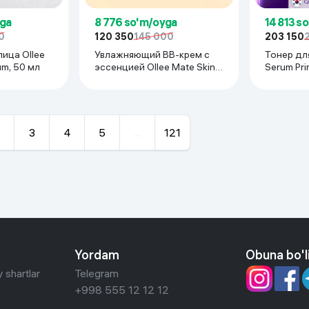
yga
8 776 so'm/oyga
14 813 s
0
120 350
145 000
203 150
ица Ollee
Увлажняющий BB-крем с
Тонер для
um, 50 мл
эссенцией Ollee Mate Skin
Serum Prim
Perfector, 50 мл
3
4
5
...
121
Yordam
Obuna bo'l
 shartlar
Telegram
+998 555 12 12 12