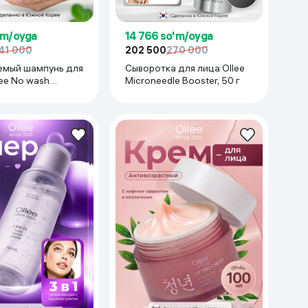
'm/oyga
14 766 so'm/oyga
41 000
202 500
270 000
мый шампунь для
Сыворотка для лица Ollee
ee No wash
Microneedle Booster, 50 г
 150 мл