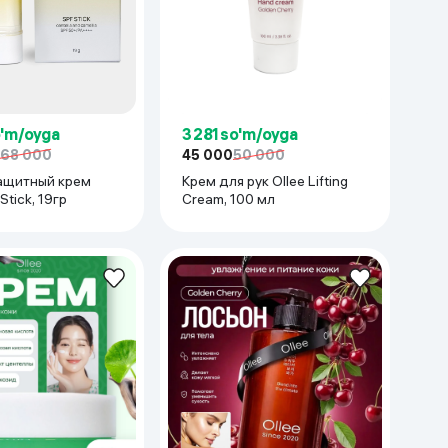
Kameralar
o'm/oyga
3 281 so'm/oyga
168 000
45 000
50 000
ащитный крем
Крем для рук Ollee Lifting
Stick, 19гр
Cream, 100 мл