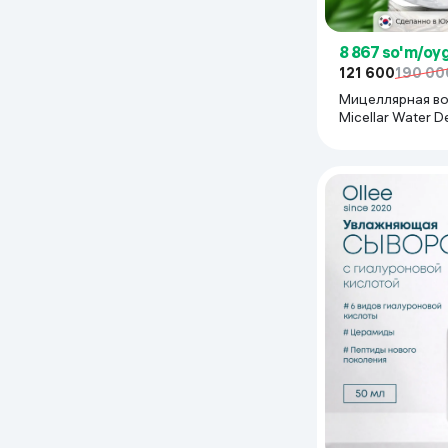
8 867 so'm/oy
121 600
190 00
Мицеллярная во
Micellar Water D
Cleansing Moistu
мл