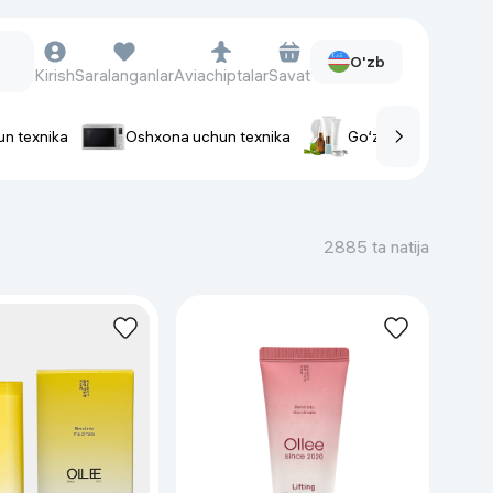
O'zb
Kirish
Saralanganlar
Aviachiptalar
Savat
un texnika
Oshxona uchun texnika
Go‘zallik va parvaris
rlar
Soat va aksessuarlar
Aqlli-soatlar
2885 ta natija
Qo'l soatlari
Aqlli uzuklar
Fitnes-brasletlar
Soat kamarlari
Foto apparatlari va Video-
kameralar
Fotoapparatlari