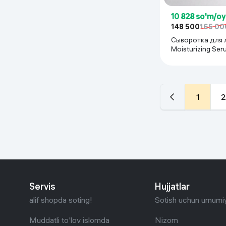
10 828 so'm/o
148 500
165 00
Сыворотка для л
Moisturizing Ser
1
2
Servis
Hujjatlar
alif shopda soting!
Sotish uchun umumiy
Muddatli to'lov islomda
Nizom