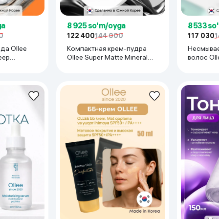
ga
8 925 so'm/oyga
8 533 so
0
122 400
144 000
117 030
1
да Ollee
Компактная крем-пудра
Несмывае
eep
Ollee Super Matte Mineral
волос Oll
rizing, 300
Powder, 7 гр
shampoo,