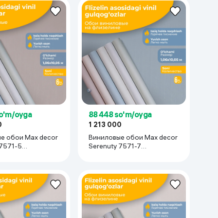
so'm/oyga
88 448 so'm/oyga
0
1 213 000
е обои Max decor
Виниловые обои Max decor
 7571-5
Serenuty 7571-7
05 м), 6 рулонов
(1.06х10.05 м), 6 рулонов