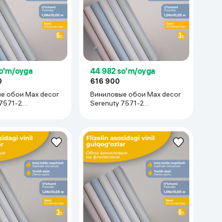
so'm/oyga
44 982 so'm/oyga
0
616 900
е обои Max decor
Виниловые обои Max decor
 7571-2
Serenuty 7571-2
05 м), 6 рулон
(1.06х10.05 м), 3 рулона