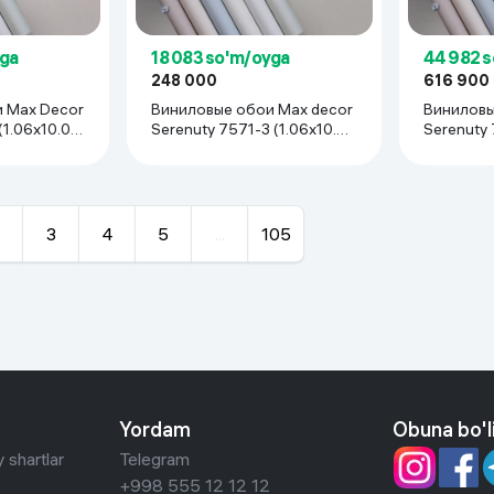
yga
18 083 so'm/oyga
44 982 
248 000
616 900
or
Виниловые обои Max decor
Виниловы
(1.06х10.05
Serenuty 7571-3 (1.06х10.05
Serenuty 
м), 1 рулонов
м), 3 рул
3
4
5
...
105
Yordam
Obuna bo'l
 shartlar
Telegram
+998 555 12 12 12