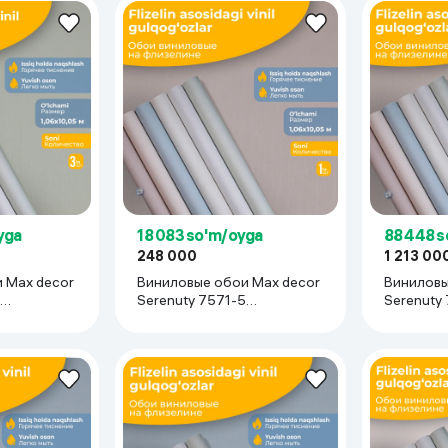
yga
18 083 so'm/oyga
88 448 
248 000
1 213 00
 Max decor
Виниловые обои Max decor
Виниловы
Serenuty 7571-5
Serenuty
3 рулона
(1.06х10.05 м), 1 рулон
(1.06х10.