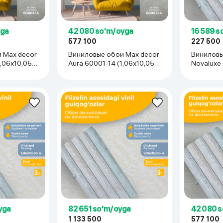
 ko'zoynaklari
lar
yga
42 080 so'm/oyga
16 589 s
577 100
227 500
 Max decor
Виниловые обои Max decor
Виниловы
1,06х10,05
Aura 60001-14 (1,06х10,05
Novaluxe
м), 3 рулона
(1,06х10,0
yga
82 651 so'm/oyga
42 080 
1 133 500
577 100