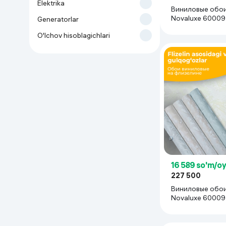
Elektrika
Виниловые обои
Uy va bog‘
Novaluxe 60009
Generatorlar
(1,06х10,05 м), 
O'lchov hisoblagichlari
Kanselyariya
Maishiy kimyo
Kitoblar
Kiyim-kechak va Oyoq
kiyimlar
16 589 so'm/o
227 500
Виниловые обои
Novaluxe 60009
(1,06х10,05 м), 