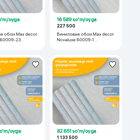
Kameralar
o'm/oyga
16 589 so'm/oyga
227 500
е обои Max decor
Виниловые обои Max decor
 60009-23
Novaluxe 60009-1
5 м), 1 рулон
(1,06х10,05 м), 1 рулон
so'm/oyga
82 651 so'm/oyga
1 133 500