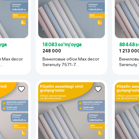
yga
18 083 so'm/oyga
88 448 
248 000
1 213 00
 Max decor
Виниловые обои Max decor
Виниловы
Serenuty 7571-7
Serenuty
3 рулона
(1.06х10.05 м), 1 рулон
(1.06х10.