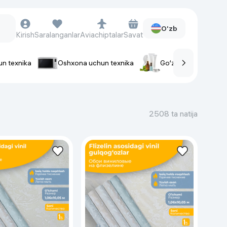
O'zb
Kirish
Saralanganlar
Aviachiptalar
Savat
un texnika
Oshxona uchun texnika
Go‘zallik va parvaris
rlar
Soat va aksessuarlar
Aqlli-soatlar
2508 ta natija
Qo'l soatlari
Aqlli uzuklar
Fitnes-brasletlar
Soat kamarlari
Foto apparatlari va Video-
kameralar
Fotoapparatlari