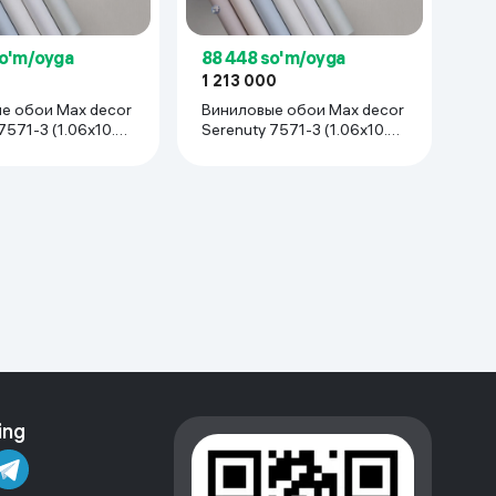
so'm/oyga
88 448 so'm/oyga
1 213 000
е обои Max decor
Виниловые обои Max decor
7571-3 (1.06х10.05
Serenuty 7571-3 (1.06х10.05
онов
м), 6 рулонов
ing