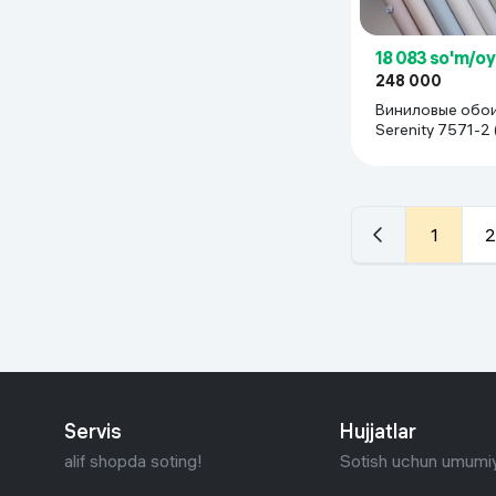
18 083 so'm/o
248 000
Виниловые обои Max Dec
Serenity 7571-2 
м), 1 рулон
1
2
Servis
Hujjatlar
alif shopda soting!
Sotish uchun umumiy