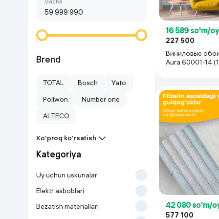
Birinchi arzon
gacha
Go‘zallik va parvarish
Virtual haqiqat
Aqlli ko‘zoynak
Aqlli uy
16 589 so'm/o
227 500
Виниловые обои
O'yin uchun texnika
Brend
Aura 60001-14 (
м), 1 рулон
Sport tovarlari
TOTAL
Bosch
Yato
Pollwon
Number one
Avtotovarlar
ALTECO
Bolalar buyumlari
Ko'proq ko'rsatish
Kategoriya
Qurilish va ta'mirlash
Uy uchun uskunalar
Zargarlik mahsulotlari
Elektr asboblari
42 080 so'm/o
Bezatish materiallari
Uy uchun tovarlar
577 100