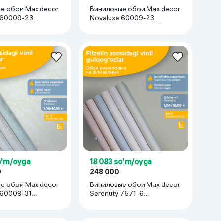
е обои Max decor
Виниловые обои Max decor
 60009-23
Novaluxe 60009-23
05 м), 3 рулона
(1,06х10,05 м), 6 рулонов
o'm/oyga
18 083 so'm/oyga
0
248 000
е обои Max decor
Виниловые обои Max decor
Serenuty 7571-6
05 м), 6 рулонов
(1.06х10.05 м), 1 рулон