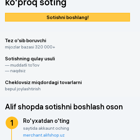
ko'proq soting
Sotishni boshlang!
Tez o'sib boruvchi
mijozlar bazasi 320 000+
Sotishning qulay usuli
— muddatli to'lov
— naqdsiz
Cheklovsiz miqdordagi tovarlarni
bepul joylashtirish
Alif shopda sotishni boshlash oson
Ro'yxatdan o'ting
1
saytida akkaunt oching
merchant.alifshop.uz