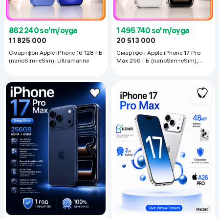
862 240 so'm/oyga
1 495 740 so'm/oyga
11 825 000
20 513 000
Смартфон Apple iPhone 16 128 ГБ
Смартфон Apple iPhone 17 Pro
(nanoSim+eSim), Ultramarine
Max 256 ГБ (nanoSim+eSim),
Silver