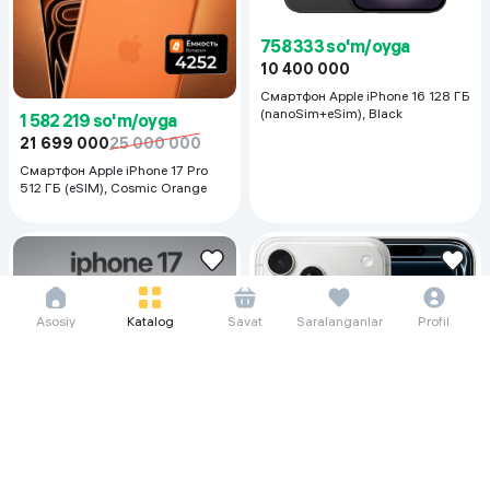
758 333 so'm/oyga
10 400 000
Смартфон Apple iPhone 16 128 ГБ
(nanoSim+eSim), Black
1 582 219 so'm/oyga
21 699 000
25 000 000
Смартфон Apple iPhone 17 Pro
512 ГБ (eSIM), Cosmic Orange
Asosiy
Katalog
Savat
Saralanganlar
Profil