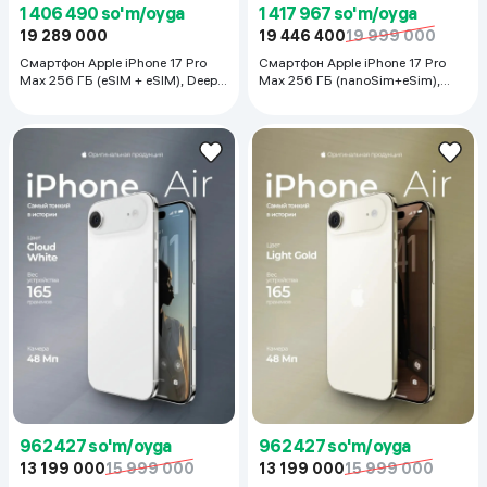
1 406 490 so'm/oyga
1 417 967 so'm/oyga
19 289 000
19 446 400
19 999 000
Смартфон Apple iPhone 17 Pro
Смартфон Apple iPhone 17 Pro
Max 256 ГБ (eSIM + eSIM), Deep
Max 256 ГБ (nanoSim+eSim),
Blue
Silver
962 427 so'm/oyga
962 427 so'm/oyga
13 199 000
15 999 000
13 199 000
15 999 000