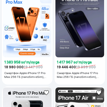
1 383 958 so'm/oyga
1 417 967 so'm/oyga
18 980 000
19 447 000
19 446 400
19 999 000
Смартфон Apple iPhone 17 Pro
Смартфон Apple iPhone 17 Pro
Max 256 ГБ (nanoSim+eSim),
Max 256 ГБ (nanoSim+eSim),
Cosmic Orange
Deep Blue