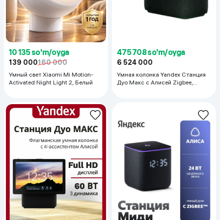
10 135 so'm/oyga
475 708 so'm/oyga
139 000
160 000
6 524 000
Умный свет Xiaomi Mi Motion-
Умная колонка Yandex Станция
Activated Night Light 2, Белый
Дуо Макс с Алисей Zigbee,
Зеленый