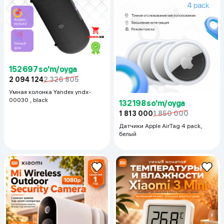
152 697 so'm/oyga
2 094 124
2 326 805
Умная колонка Yandex yndx-
00030 , black
132 198 so'm/oyga
1 813 000
1 850 000
Датчики Apple AirTag 4 pack,
белый