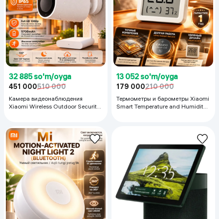
32 885 so'm/oyga
13 052 so'm/oyga
451 000
510 000
179 000
210 000
Камера видеонаблюдения
Термометры и барометры Xiaomi
Xiaomi Wireless Outdoor Security
Smart Temperature and Humidity
Camera белый
Monitor 3 Mini, Белый