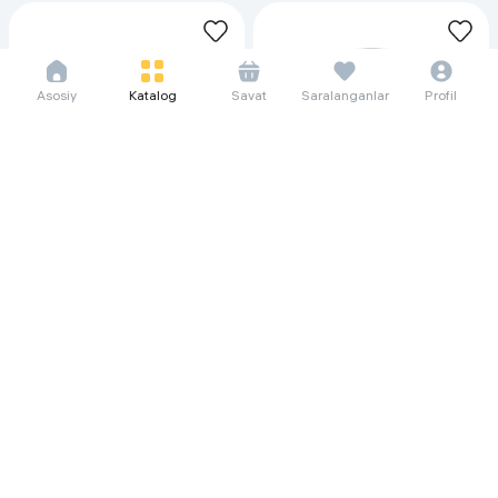
Asosiy
Katalog
Savat
Saralanganlar
Profil
54 615 so'm/oyga
364 510 so'm/oyga
749 000
4 999 000
Умная колонка Yandex Станция
Умная колонка Yandex Станция
Лайт 2, Синий
Макс с Zigbee, Черный