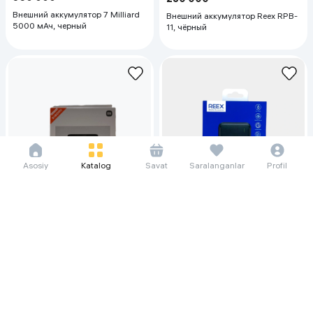
Внешний аккумулятор 7 Milliard
Внешний аккумулятор Reex RPB-
5000 мАч, черный
11, чёрный
Asosiy
Katalog
Savat
Saralanganlar
Profil
48 183 so'm/oyga
16 333 so'm/oyga
660 800
224 000
Внешний аккумулятор Xiaomi
Внешний аккумулятор REEX
Power Bank 20000 mAh 50W,
Power Bank RPB-01/02 10000