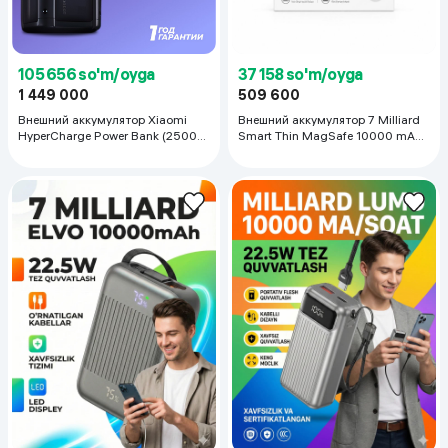
105 656 so'm/oyga
37 158 so'm/oyga
1 449 000
509 600
Внешний аккумулятор Xiaomi
Внешний аккумулятор 7 Milliard
HyperCharge Power Bank (25000
Smart Thin MagSafe 10000 mAh,
мАч), черный
Orange