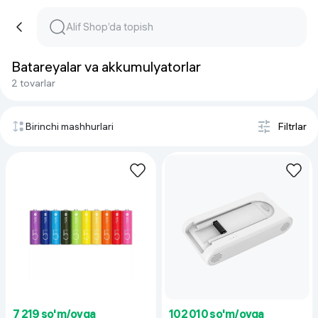
Batareyalar va akkumulyatorlar
2 tovarlar
Birinchi mashhurlari
Filtrlar
7 219 so'm/oyga
102 010 so'm/oyga