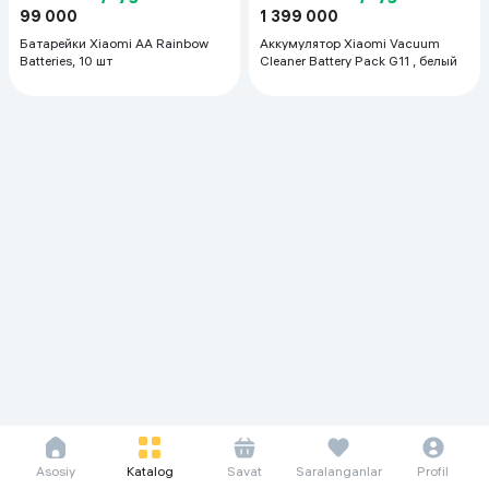
99 000
1 399 000
Батарейки Xiaomi AA Rainbow
Аккумулятор Xiaomi Vacuum
Batteries, 10 шт
Cleaner Battery Pack G11 , белый
Asosiy
Katalog
Savat
Saralanganlar
Profil