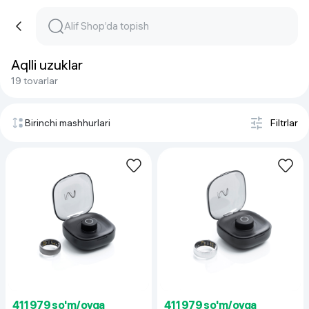
Aqlli uzuklar
19 tovarlar
Birinchi mashhurlari
Filtrlar
411 979 so'm/oyga
411 979 so'm/oyga