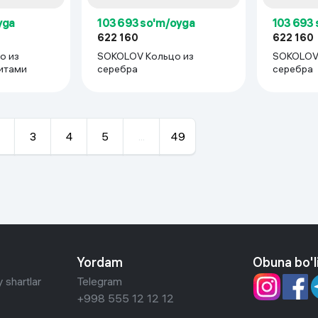
yga
103 693 so'm/oyga
103 693 
622 160
622 160
о из
SOKOLOV Кольцо из
SOKOLOV 
итами
серебра
серебра
3
4
5
...
49
Yordam
Obuna bo'l
 shartlar
Telegram
+998 555 12 12 12