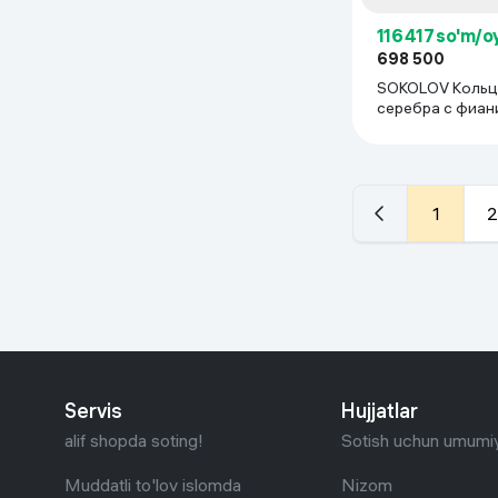
116 417 so'm/o
698 500
SOKOLOV Кольц
серебра с фиан
1
2
Servis
Hujjatlar
alif shopda soting!
Sotish uchun umumiy
Muddatli to'lov islomda
Nizom