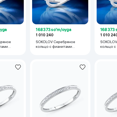
oyga
168 373 so'm/oyga
168 373 
1 010 240
1 010 24
бряное
SOKOLOV Серебряное
SOKOLOV
тами
кольцо с фианитами
кольцо с
ое подарок
женское изящное подарок
женское 