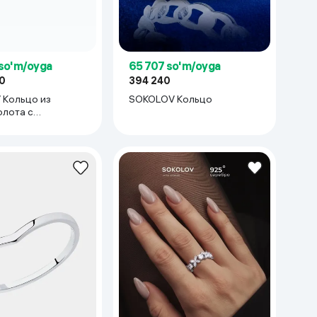
 so'm/oyga
65 707 so'm/oyga
0
394 240
Кольцо из
SOKOLOV Кольцо
олота с
нтами