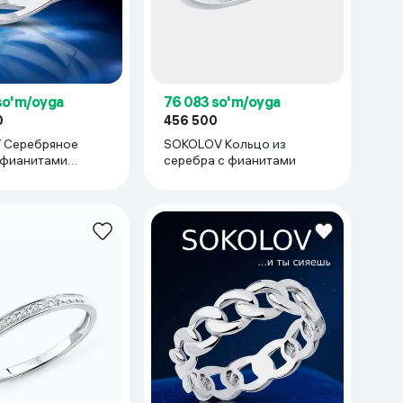
so'm/oyga
76 083 so'm/oyga
0
456 500
 Серебряное
SOKOLOV Кольцо из
 фианитами
серебра с фианитами
изящное подарок