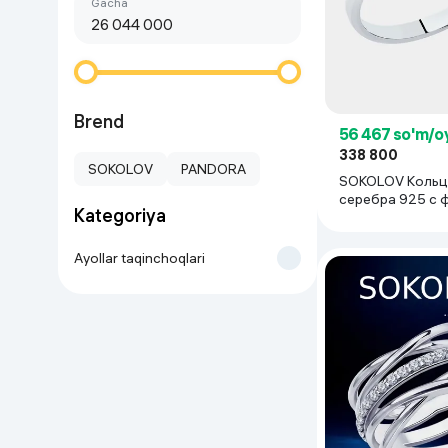
Birinchi arzon
gacha
Go‘zallik va parvarish
Virtual haqiqat
Aqlli ko‘zoynak
Aqlli uy
O'yin uchun texnika
Brend
56 467 so'm/o
338 800
Sport tovarlari
SOKOLOV
PANDORA
SOKOLOV Кольц
серебра 925 с 
Kategoriya
Avtotovarlar
Ayollar taqinchoqlari
Bolalar buyumlari
Qurilish va ta'mirlash
Zargarlik mahsulotlari
Uy uchun tovarlar