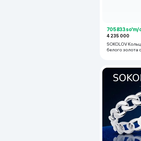
705 833 so'm/
4 235 000
SOKOLOV Кольц
белого золота 
бриллиантами