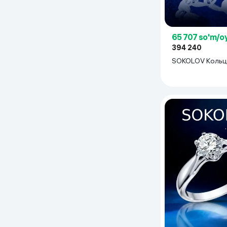
65 707 so'm/o
394 240
SOKOLOV Коль