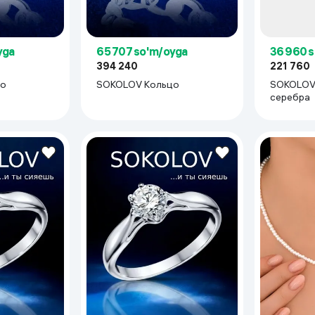
yga
65 707 so'm/oyga
36 960 
394 240
221 760
цо
SOKOLOV Кольцо
SOKOLOV 
серебра