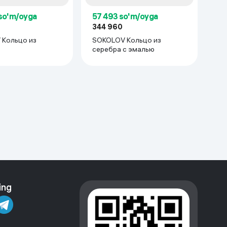
so'm/oyga
57 493 so'm/oyga
344 960
Кольцо из
SOKOLOV Кольцо из
серебра с эмалью
ing