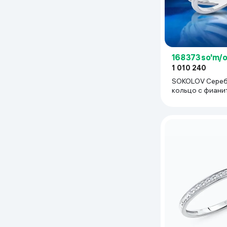
Uy va bog‘
Kanselyariya
168 373 so'm/
Maishiy kimyo
1 010 240
SOKOLOV Сере
кольцо с фиани
Kitoblar
женское изящн
Kiyim-kechak va Oyoq
kiyimlar