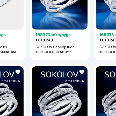
 ko'zoynaklari
lar
yga
168 373 so'm/oyga
168 373 
1 010 240
1 010 24
о из
SOKOLOV Серебряное
SOKOLOV
фианитом
кольцо с фианитами
кольцо с
женское изящное подарок
женское 