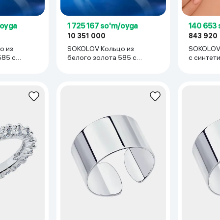
/oyga
1 725 167 so'm/oyga
140 653 
10 351 000
843 920
о из
SOKOLOV Кольцо из
SOKOLOV 
585 с
белого золота 585 с
с синтет
иллиантом
выращенным бриллиантом