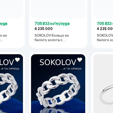
oyga
705 833 so'm/oyga
705 833
4 235 000
4 235 00
о из
SOKOLOV Кольцо из
SOKOLOV 
с
белого золота с
белого з
бриллиантами
бриллиа