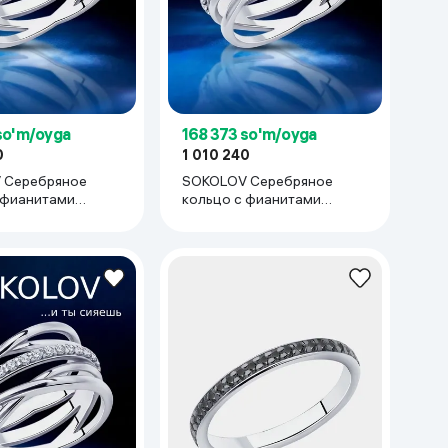
Kameralar
so'm/oyga
168 373 so'm/oyga
0
1 010 240
 Серебряное
SOKOLOV Серебряное
 фианитами
кольцо с фианитами
изящное подарок
женское изящное подарок