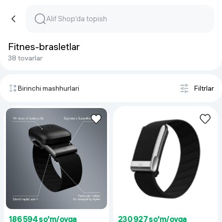
Fitnes-brasletlar
38 tovarlar
Birinchi mashhurlari
Filtrlar
186 594 so'm/oyga
230 927 so'm/oyga