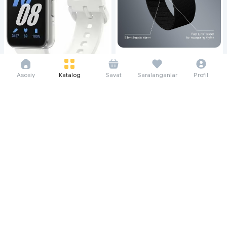
186 594 so'm/oyga
2 559 000
4 099 000
Asosiy
Katalog
Savat
Saralanganlar
Profil
44 552 so'm/oyga
Фитнес-браслет Whoop 5.0
Peak, черный
611 000
Фитнес-браслет Samsung
Galaxy Fit 3, Glacier Silver