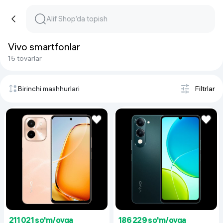
Vivo smartfonlar
15 tovarlar
Birinchi mashhurlari
Filtrlar
211 021 so'm/oyga
186 229 so'm/oyga