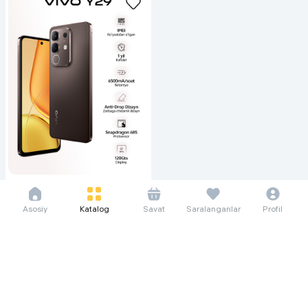
246 021 so'm/oyga
3 374 000
Asosiy
Katalog
Savat
Saralanganlar
Profil
Смартфон Vivo Y29 8/256 ГБ,
коричневый