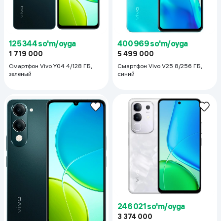
125 344 so'm/oyga
400 969 so'm/oyga
1 719 000
5 499 000
Смартфон Vivo Y04 4/128 ГБ,
Смартфон Vivo V25 8/256 ГБ,
зеленый
синий
246 021 so'm/oyga
3 374 000