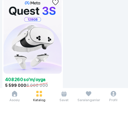
408 260 so'm/oyga
5 599 000
6 000 000
Очки виртуальной реальности
Meta Quest 3s, белый
Asosiy
Katalog
Savat
Saralanganlar
Profil