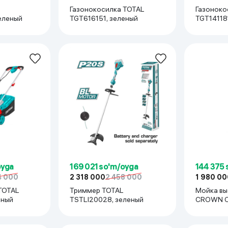
Газонокосилка TOTAL
Газоноко
еленый
TGT616151, зеленый
TGT14118
oyga
169 021 so'm/oyga
144 375 
4 000
2 318 000
2 458 000
1 980 00
TOTAL
Триммер TOTAL
Мойка вы
еный
TSTLI20028, зеленый
CROWN C