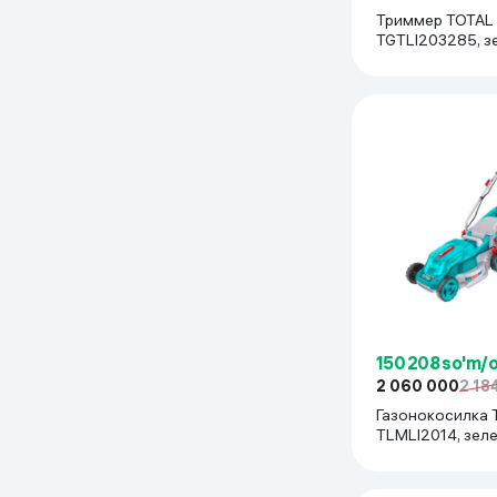
Триммер TOTAL
Uy va bog‘
TGTLI203285, з
Kanselyariya
Maishiy kimyo
Kitoblar
Kiyim-kechak va Oyoq
kiyimlar
150 208 so'm/
2 060 000
2 18
Газонокосилка 
TLMLI2014, зел