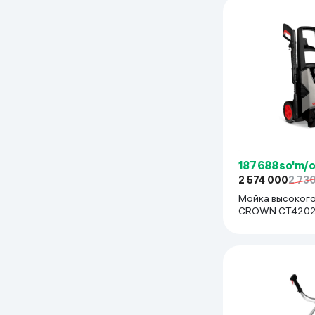
187 688 so'm/
2 574 000
2 73
Мойка высокого
CROWN CT42023