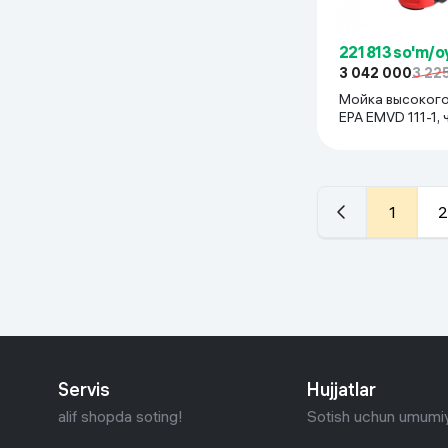
221 813 so'm/o
3 042 000
3 22
Мойка высокого
EPA EMVD 111-1,
1
2
Servis
Hujjatlar
alif shopda soting!
Sotish uchun umumiy