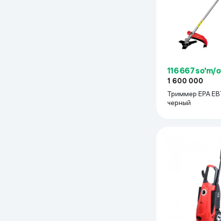
116 667 so'm/
1 600 000
Триммер EPA EB
черный