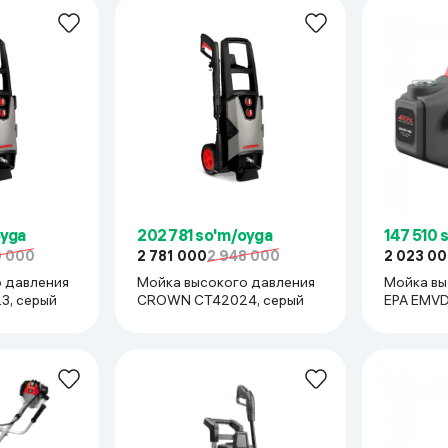
oyga
202 781 so'm/oyga
147 510 
0 000
2 781 000
2 948 000
2 023 0
 давления
Мойка высокого давления
Мойка вы
, серый
CROWN CT42024, серый
EPA EMVD