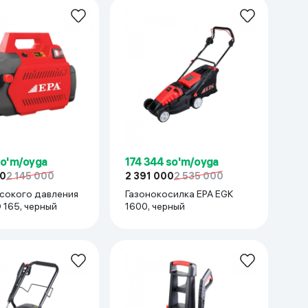
so'm/oyga
174 344 so'm/oyga
00
2 145 000
2 391 000
2 535 000
сокого давления
Газонокосилка EPA EGK
 165, черный
1600, черный