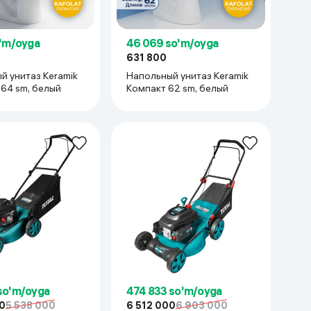
Kameralar
o'm/oyga
46 069 so'm/oyga
631 800
й унитаз Keramik
Напольный унитаз Keramik
64 sm, белый
Компакт 62 sm, белый
so'm/oyga
474 833 so'm/oyga
0
5 538 000
6 512 000
6 903 000