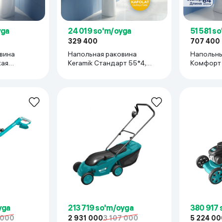
 ko'zoynaklari
lar
yga
24 019 so'm/oyga
51 581 s
329 400
707 400
вина
Напольная раковина
Напольны
кая
Keramik Стандарт 55*4,
Комфорт 
й
белый
yga
213 719 so'm/oyga
380 917 
 000
2 931 000
3 107 000
5 224 00