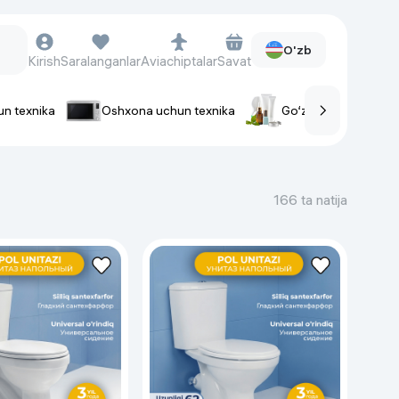
O'zb
Kirish
Saralanganlar
Aviachiptalar
Savat
un texnika
Oshxona uchun texnika
Go‘zallik va parvaris
rlar
Soat va aksessuarlar
Aqlli-soatlar
166 ta natija
Qo'l soatlari
Aqlli uzuklar
Fitnes-brasletlar
Soat kamarlari
Foto apparatlari va Video-
kameralar
Fotoapparatlari