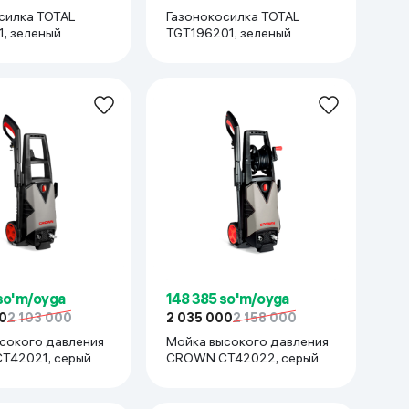
силка TOTAL
Газонокосилка TOTAL
1, зеленый
TGT196201, зеленый
so'm/oyga
148 385 so'm/oyga
0
2 103 000
2 035 000
2 158 000
сокого давления
Мойка высокого давления
T42021, серый
CROWN CT42022, серый