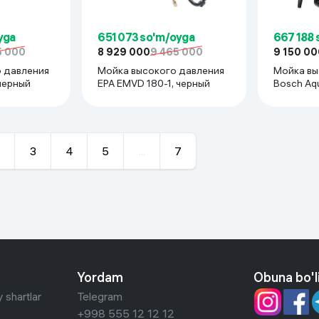
yga
651 073 so'm/oyga
667 188 
5 000
8 929 000
9 465 000
9 150 00
 давления
Мойка высокого давления
Мойка вы
 черный
EPA EMVD 180-1, черный
Bosch Aqu
3
4
5
...
7
Yordam
Obuna bo'l
 shartlar
Telegram
+998 555 12 12 12