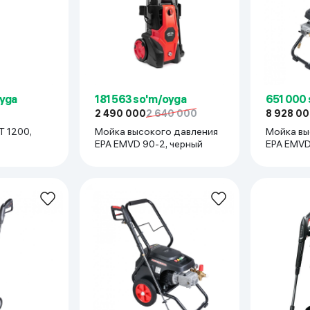
oyga
181 563 so'm/oyga
651 000
2 490 000
2 640 000
8 928 0
T 1200,
Мойка высокого давления
Мойка вы
EPA EMVD 90-2, черный
EPA EMVD