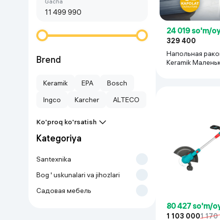
Birinchi arzon
gacha
Go‘zallik va parvarish
Virtual haqiqat
Aqlli ko‘zoynak
Aqlli uy
24 019 so'm/o
329 400
Напольная рако
O'yin uchun texnika
Brend
Keramik Малень
45*37*84, белы
Sport tovarlari
Keramik
EPA
Bosch
Ingco
Karcher
ALTECO
Avtotovarlar
Ko'proq ko'rsatish
Bolalar buyumlari
Kategoriya
Qurilish va ta'mirlash
Santexnika
Bog ' uskunalari va jihozlari
Zargarlik mahsulotlari
Садовая мебель
80 427 so'm/o
Uy uchun tovarlar
1 103 000
1 170