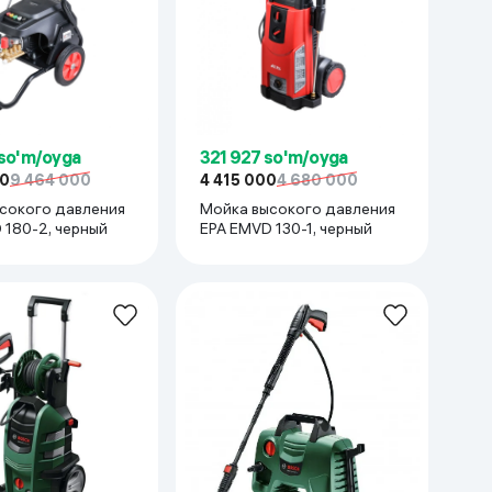
 so'm/oyga
321 927 so'm/oyga
00
9 464 000
4 415 000
4 680 000
сокого давления
Мойка высокого давления
 180-2, черный
EPA EMVD 130-1, черный