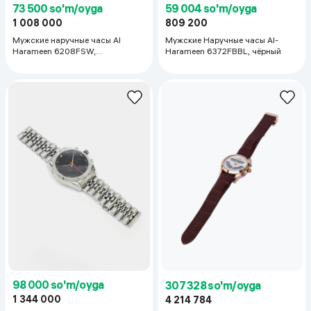
73 500 so'm/oyga
59 004 so'm/oyga
1 008 000
809 200
Мужские наручные часы Al
Мужские Наручные часы Al-
Harameen 6208FSW,
Harameen 6372FBBL, чёрный
серебристый
98 000 so'm/oyga
307 328 so'm/oyga
1 344 000
4 214 784