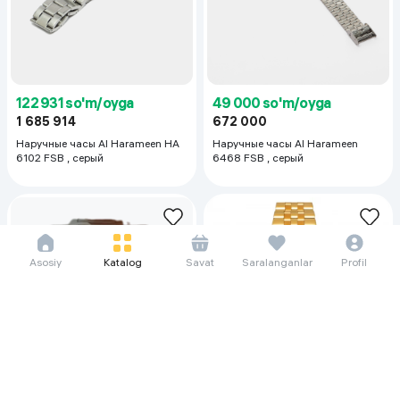
122 931 so'm/oyga
49 000 so'm/oyga
1 685 914
672 000
Наручные часы Al Harameen HA
Наручные часы Al Harameen
6102 FSB , серый
6468 FSB , серый
Asosiy
Katalog
Savat
Saralanganlar
Profil
122 931 so'm/oyga