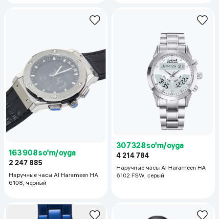
307 328 so'm/oyga
163 908 so'm/oyga
4 214 784
2 247 885
Наручные часы Al Harameen HA
Наручные часы Al Harameen HA
6102 FSW, серый
6108, черный