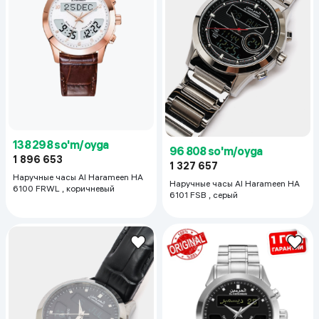
138 298 so'm/oyga
96 808 so'm/oyga
1 896 653
1 327 657
Наручные часы Al Harameen HA
Наручные часы Al Harameen HA
6100 FRWL , коричневый
6101 FSB , серый