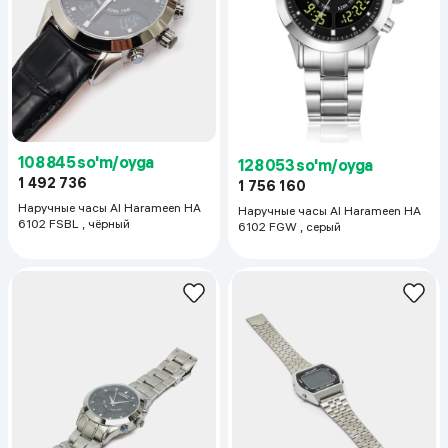
108 845 so'm/oyga
128 053 so'm/oyga
1 492 736
1 756 160
Наручные часы Al Harameen HA
Наручные часы Al Harameen HA
6102 FSBL , чёрный
6102 FGW , серый