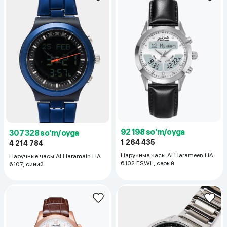
92 198 so'm/oyga
307 328 so'm/oyga
1 264 435
4 214 784
Наручные часы Al Harameen HA
Наручные часы Al Haramain HA
6102 FSWL, серый
6107, синий