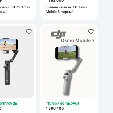
9
1 792 000
еры DJI RS 3 mini
Экшен-камера DJI Osmo
ерный
Mobile 6, черный
so'm/oyga
115 967 so'm/oyga
0
1 590 400