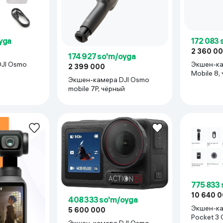
 ko'zoynaklari
lar
yga
172 083 
2 360 0
174 927 so'm/oyga
JI Osmo
Экшен-ка
2 399 000
Mobile 8,
Экшен-камера DJI Osmo
mobile 7P, чёрный
775 833 
10 640 
408 333 so'm/oyga
Экшен-ка
5 600 000
Pocket 3 
Экшен-камера DJI Osmo