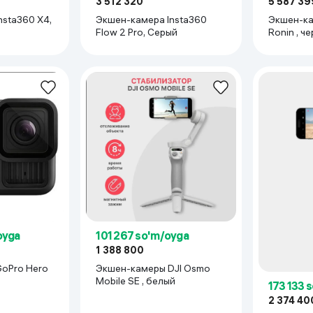
3 512 320
5 587 39
nsta360 X4,
Экшен-камера Insta360
Экшен-кам
Flow 2 Pro, Серый
Ronin , ч
oyga
101 267 so'm/oyga
1 388 800
oPro Hero
Экшен-камеры DJI Osmo
Mobile SE , белый
173 133 
2 374 40