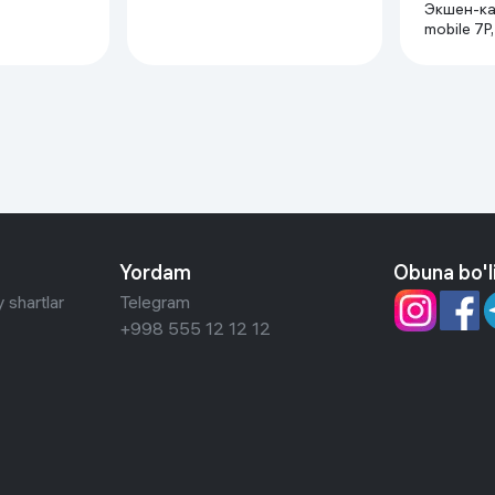
Экшен-ка
mobile 7P
Yordam
Obuna bo'l
 shartlar
Telegram
+998 555 12 12 12