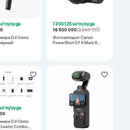
Kameralar
so'm/oyga
1 203 125 so'm/oyga
00
16 500 000
18 500 000
мера DJI Osmo
Фотоаппарат Canon
 чёрный
PowerShot G7 X Mark III,
Черный
so'm/oyga
000
мера DJI Osmo
Creator Combo,