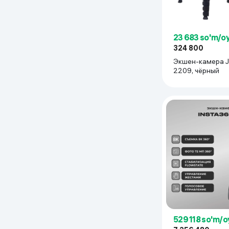
23 683 so'm/o
324 800
Экшен-камера J
2209, чёрный
529 118 so'm/o