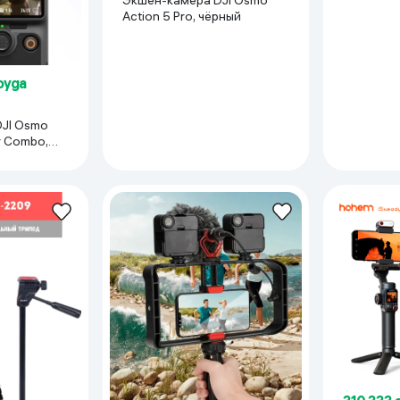
черный
Action 5 Pro, чёрный
oyga
JI Osmo
r Combo,