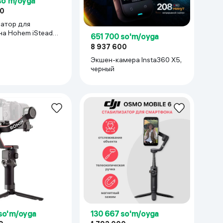
so'm/oyga
00
атор для
ohem iSteady
651 700 so'm/oyga
ый
8 937 600
Экшен-камера Insta360 X5,
черный
so'm/oyga
130 667 so'm/oyga