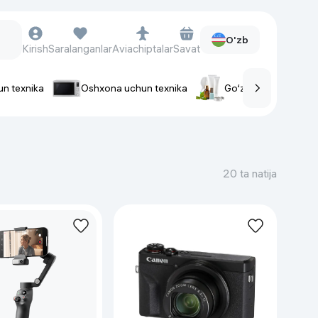
O'zb
Kirish
Saralanganlar
Aviachiptalar
Savat
un texnika
Oshxona uchun texnika
Go‘zallik va parvaris
rlar
Soat va aksessuarlar
Aqlli-soatlar
20 ta natija
Qo'l soatlari
Aqlli uzuklar
Fitnes-brasletlar
Soat kamarlari
Foto apparatlari va Video-
kameralar
Fotoapparatlari