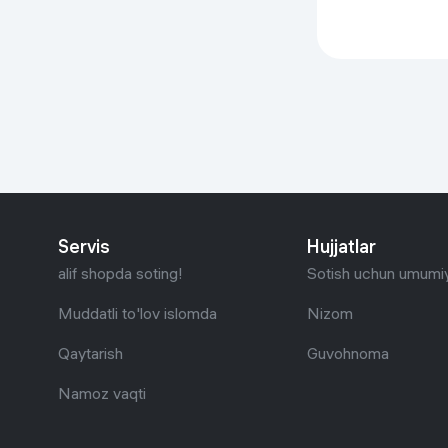
Servis
Hujjatlar
alif shopda soting!
Sotish uchun umumiy
Muddatli to'lov islomda
Nizom
Qaytarish
Guvohnoma
Namoz vaqti