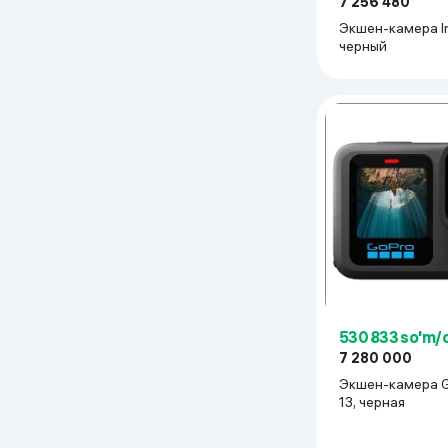
7 256 480
Экшен-камера I
черный
530 833 so'm/
7 280 000
Экшен-камера G
13, черная