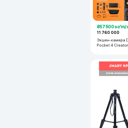
Uy va bog‘
Kanselyariya
857 500 so'm/
11 760 000
Maishiy kimyo
Экшен-камера D
Pocket 4 Creato
чёрный
Kitoblar
Kiyim-kechak va Oyoq
kiyimlar