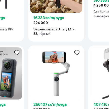
310 333 
4 256 0
Стабилиз
смартфона H
yga
16 333 so'm/oyga
M7 , черн
224 000
mary KP-
Экшен-камера Jmary MT-
33, чёрный
yga
256 107 so'm/oyga
407 415 