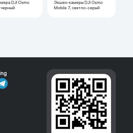
мера DJI Osmo
Экшен-камеры DJI Osmo
, черный
Mobile 7, светло-серый
ing