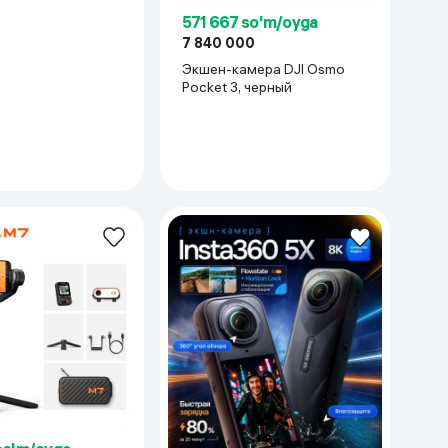
571 667 so'm/oyga
7 840 000
Экшен-камера DJI Osmo
Pocket 3, черный