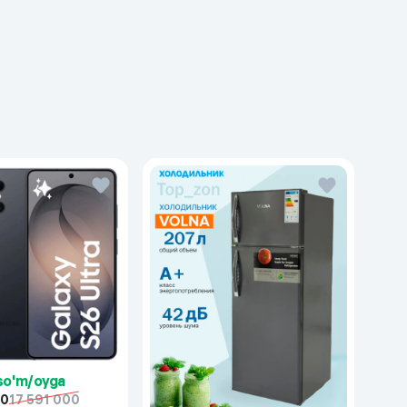
 so'm/oyga
00
17 591 000