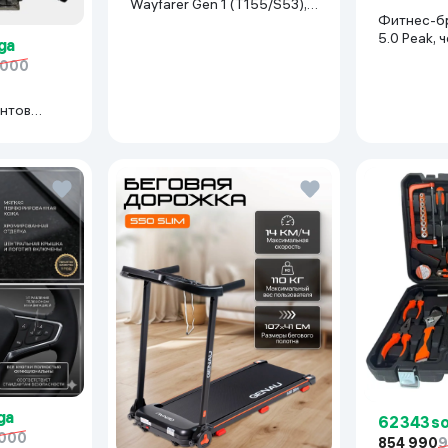
Wayfarer Gen 1 (T155/S53),
Фитнес-б
Shiny Black
5.0 Peak, 
ga
 000
нтов
иний
ga
62 343 s
 000
854 990
9