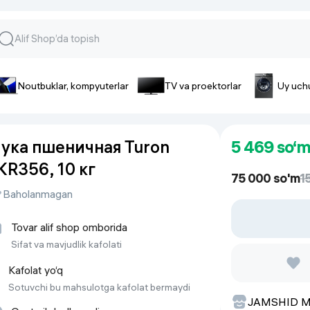
Noutbuklar, kompyuterlar
TV va proektorlar
Uy uch
lar va gadjetlar
 va telefonlar
Smartfonlar uchun aksessua
ука пшеничная Turon
5 469
so‘m
lar
Smartfonlar uchun g’ilof
KR356, 10 кг
nlar
iPhone uchun g’ilof
75 000 so'm
1
nlar
Quvvatlagich qurilmalar
Baholanmagan
ar
Plenkalar va steklo
nlar
Tovar alif shop omborida
Tegishli tovarlar
fonlar
Sifat va mavjudlik kafolati
Batareyalar va akkumulyatorlar
Kafolat yo‘q
Kabellar
Sotuvchi bu mahsulotga kafolat bermaydi
JAMSHID 
Portativ batareyalar