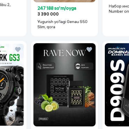
ibu 2,
Набор ин
247 188 so'm/oyga
Number on
3 390 000
BR-2B, кр
Yugurish yo'lagi Genau S50
Slim, qora