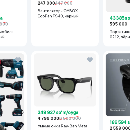
247 000
447 000
Вентилятор JOYBOX
EcoFan FS40, черный
ga
43 385 s
 000
595 000
мобиль
Портативн
рый
6212, чёр
349 927 so'm/oyga
4 799 000
6 500 000
186 594 
Умные очки Ray-Ban Meta
2 559 00