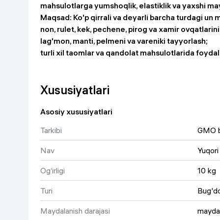
mahsulotlarga yumshoqlik, elastiklik va yaxshi ma
Uy va bog‘
Maqsad: Ko'p qirrali va deyarli barcha turdagi un 
non, rulet, kek, pechene, pirog va xamir ovqatlarini 
Kanselyariya
lag'mon, manti, pelmeni va vareniki tayyorlash;
turli xil taomlar va qandolat mahsulotlarida foydal
Maishiy kimyo
Xususiyatlari
Kitoblar
Asosiy xususiyatlari
Kiyim-kechak va Oyoq
kiyimlar
Tarkibi
GMO b
Nav
Yuqori 
Og‘irligi
10 kg
Turi
Bug'do
Maydalanish darajasi
mayda