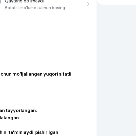
Qaytarib bo'lmaydi
 ko'zoynaklari
Batafsil ma'lumot uchun bosing
lar
 uchun mo'ljallangan yuqori sifatli
an tayyorlangan.
dalangan.
ini ta'minlaydi, pishirilgan