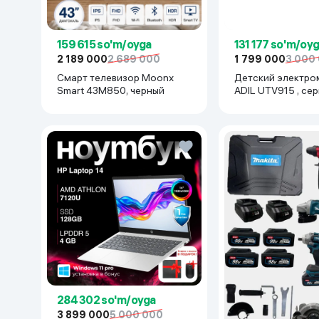
159 615 so'm/oyga
131 177 so'm/oy
2 189 000
2 689 000
1 799 000
3 000
Смарт телевизор Moonx
Детский электро
Smart 43M850, черный
ADIL UTV915 , се
284 302 so'm/oyga
3 899 000
5 000 000