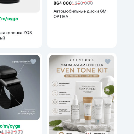
864 000
1 250 000
Автомобильные диски GM
OPTIRA
o'm/oyga
R15x114(Lacetti/Gentra) 1 шт,
серебряный
ая колонка ZQS
ный
so'm/oyga
0
4 099 000