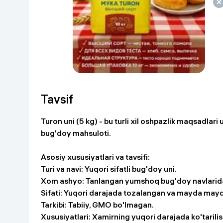
Go‘zallik va parvarish
Virtual haqiqat
Aqlli ko‘zoynak
Aqlli uy
O'yin uchun texnika
Sport tovarlari
Tavsif
Avtotovarlar
Turon uni (5 kg) - bu turli xil oshpazlik maqsadlari
bug'doy mahsuloti.
Bolalar buyumlari
Asosiy xususiyatlari va tavsifi:
Qurilish va ta'mirlash
Turi va navi: Yuqori sifatli bug'doy uni.
Xom ashyo: Tanlangan yumshoq bug'doy navlarid
Zargarlik mahsulotlari
Sifati: Yuqori darajada tozalangan va mayda may
Tarkibi: Tabiiy, GMO bo'lmagan.
Uy uchun tovarlar
Xususiyatlari: Xamirning yuqori darajada ko'tarilish