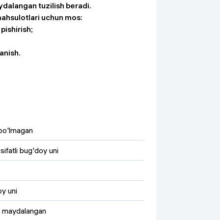
ydalangan tuzilish beradi.
mahsulotlari uchun mos:
pishirish;
anish.
o'lmagan
sifatli bug'doy uni
y uni
 maydalangan