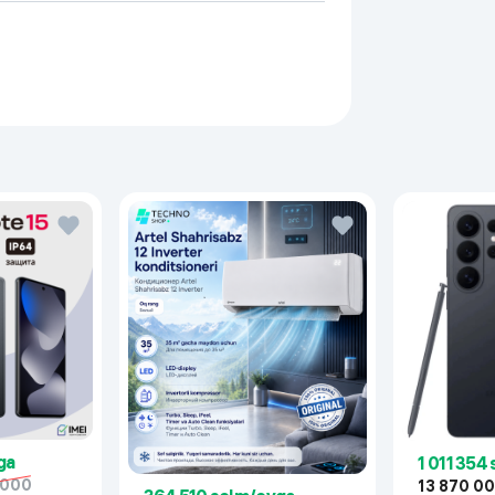
ga
1 011 354
 000
13 870 0