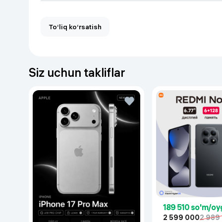
To‘liq ko‘rsatish
Siz uchun takliflar
189 510 so'm/oy
2 599 000
2 989