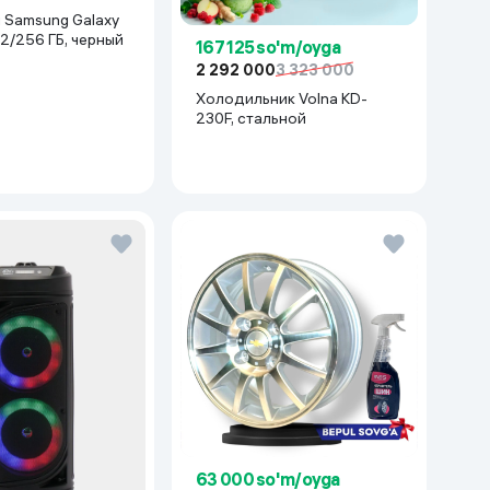
xy
12/256 ГБ, черный
167 125 so'm/oyga
2 292 000
3 323 000
Холодильник Volna KD-
230F, стальной
63 000 so'm/oyga