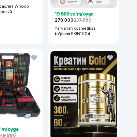
раслет Whoop
черный
19 688 so'm/oyga
270 000
337 500
Parvarish kosmetikasi
to'plami SKIN1004
Madagascar Centella Even
Tone Kit,
o'm/oyga
49 990