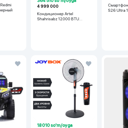
364 510 so'm/oyga
Смартфон Samsung Gala
4 999 000
 черный
S26 Ultra 
Кондиционер Artel
Shahrisabz 12000 BTU
Inverter, белый
18 010 so'm/oyga