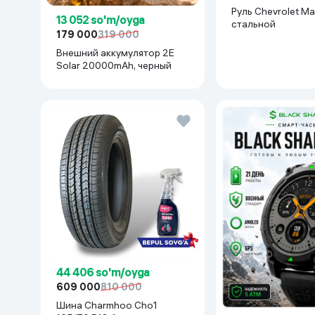
Руль Chevrolet Mal
13 052 so'm/oyga
cтальной
179 000
319 000
Внешний аккумулятор 2E
Solar 20000mAh, черный
44 406 so'm/oyga
609 000
810 000
Шина Charmhoo Cho1