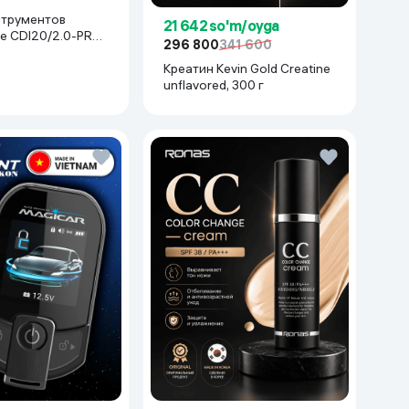
струментов
21 642 so'm/oyga
e CDI20/2.0-PRO-
296 800
341 600
асный
Креатин Kevin Gold Creatine
unflavored, 300 г