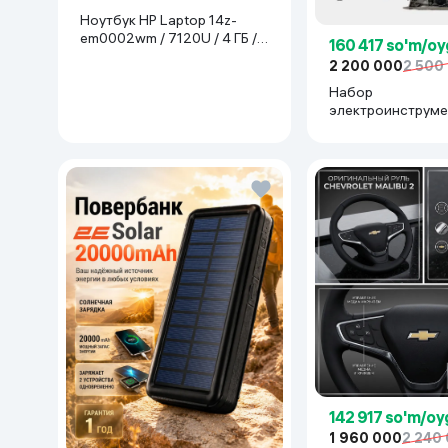
Ноутбук HP Laptop 14z-
em0002wm / 7120U / 4 ГБ /
160 417 so'm/oy
SDD 128 ГБ / 14", Luna Grey
2 200 000
2 500
Набор
электроинструме
Makita 777777, с
142 917 so'm/oy
1 960 000
2 240