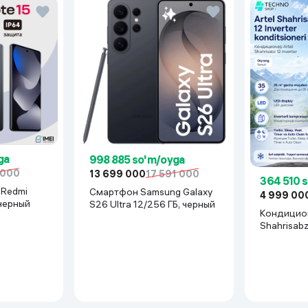
Blue
Б
 to type c
ga
998 885 so'm/oyga
 000
П
13 699 000
17 591 000
364 510 
Смартфон Samsung Galaxy
4 999 00
 черный
S26 Ultra 12/256 ГБ, черный
Кондицион
Shahrisab
ц
Inverter, 
6