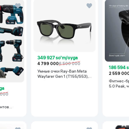
349 927 so'm/oyga
4 799 000
6 500 000
186 594 
Умные очки Ray-Ban Meta
2 559 00
Wayfarer Gen 1 (T155/S53),
Фитнес-б
Shiny Black
5.0 Peak, 
ga
 000
нтов
иний