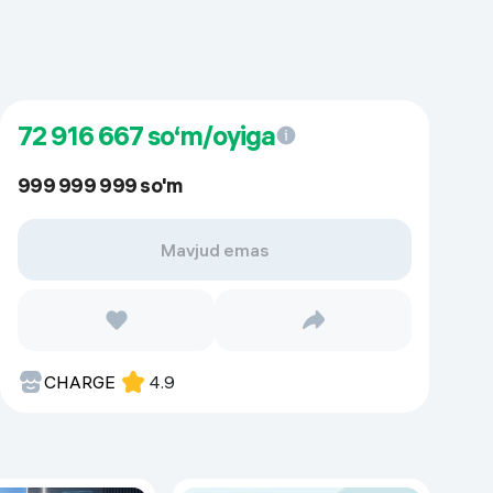
72 916 667
so‘m/oyiga
999 999 999 so'm
Mavjud emas
CHARGE
4.9