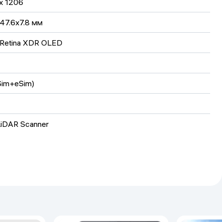
x 1206
147.6x7.8 мм
 Retina XDR OLED
Sim+eSim)
LiDAR Scanner
ro
6  Bluetooth 5.3  NFC (Apple Pay)