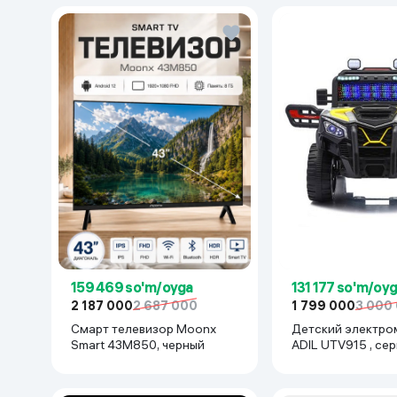
159 469 so'm/oyga
131 177 so'm/oy
2 187 000
2 687 000
1 799 000
3 000
Смарт телевизор Moonx
Детский электро
Smart 43M850, черный
ADIL UTV915 , се