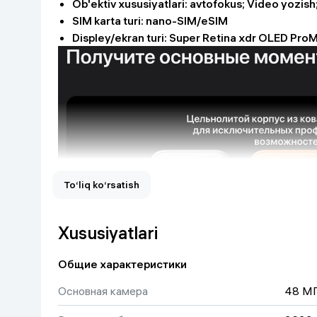
Ob'ektiv xususiyatlari: avtofokus; Video yozis
Uy va bog‘
SIM karta turi: nano-SIM/eSIM
Displey/ekran turi: Super Retina xdr OLED Pro
Kanselyariya
Maishiy kimyo
Kitoblar
Kiyim-kechak va Oyoq
kiyimlar
To‘liq ko‘rsatish
Xususiyatlari
Общие характеристики
Основная камера
48 МП