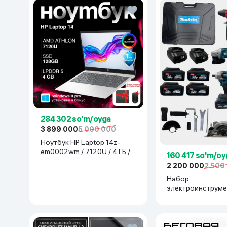
284 302 so'm/oyga
3 899 000
5 000 000
Ноутбук HP Laptop 14z-
em0002wm / 7120U / 4 ГБ /
160 417 so'm/oy
SDD 128 ГБ / 14", Luna Grey
2 200 000
2 500
Набор
электроинструме
Makita 777777, с