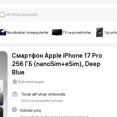
Noutbuklar, kompyuterlar
TV va proektorlar
Uy uch
lar va gadjetlar
 va telefonlar
Smartfonlar uchun aksessua
Смартфон Apple iPhone 17 Pro
lar
Smartfonlar uchun g’ilof
256 ГБ (nanoSim+eSim), Deep
nlar
iPhone uchun g’ilof
Blue
nlar
Quvvatlagich qurilmalar
ar
Plenkalar va steklo
Baholanmagan
nlar
Tegishli tovarlar
fonlar
Tovar alif shop omborida
Sifat va mavjudlik kafolati
Batareyalar va akkumulyatorlar
Kabellar
Kafolat yo‘q
Portativ batareyalar
Sotuvchi bu mahsulotga kafolat bermaydi