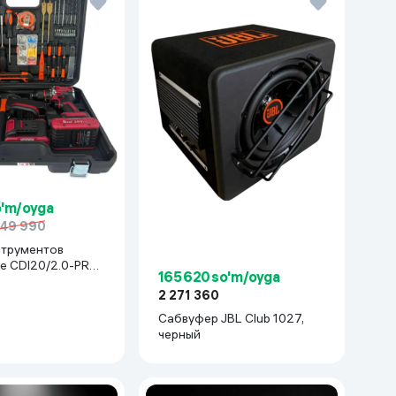
o'm/oyga
49 990
струментов
e CDI20/2.0-PRO-
165 620 so'm/oyga
асный
2 271 360
Сабвуфер JBL Club 1027,
черный