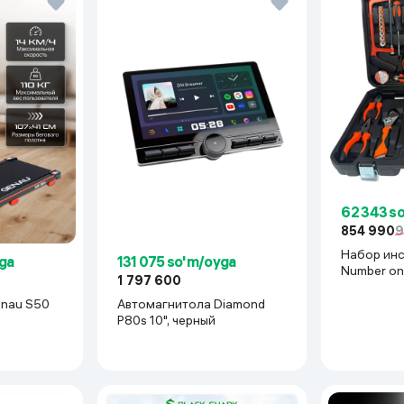
62 343 s
854 990
9
Набор ин
ga
131 075 so'm/oyga
Number on
1 797 600
BR-2B, кр
Genau S50
Автомагнитола Diamond
P80s 10", черный