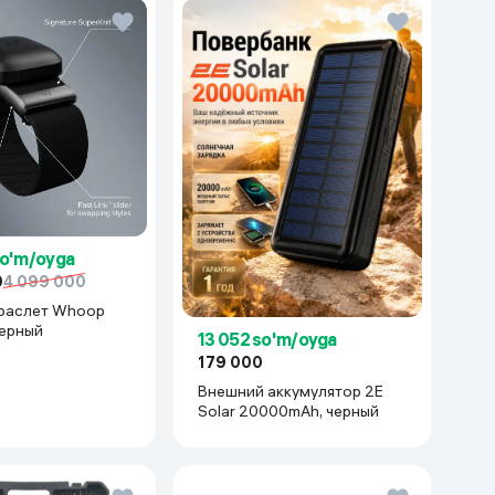
so'm/oyga
0
4 099 000
раслет Whoop
черный
13 052 so'm/oyga
179 000
Внешний аккумулятор 2E
Solar 20000mAh, черный