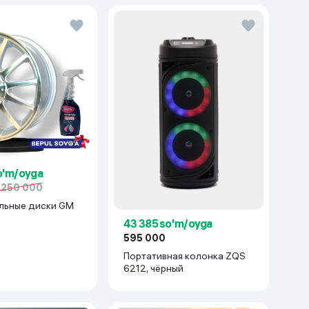
o'm/oyga
 250 000
льные диски GM
43 385 so'm/oyga
cetti/Gentra) 1 шт,
595 000
ый
Портативная колонка ZQS
6212, чёрный