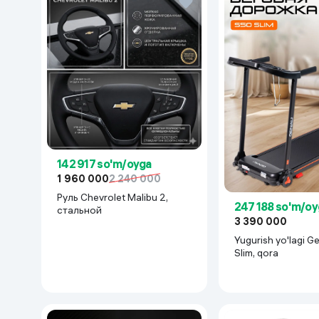
142 917 so'm/oyga
1 960 000
2 240 000
Руль Chevrolet Malibu 2,
247 188 so'm/oy
cтальной
3 390 000
Yugurish yo'lagi 
Slim, qora