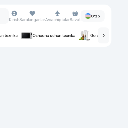
O'zb
Kirish
Saralanganlar
Aviachiptalar
Savat
un texnika
Oshxona uchun texnika
Go‘zallik va parvaris
rlar
Soat va aksessuarlar
Aqlli-soatlar
Qo'l soatlari
Aqlli uzuklar
Fitnes-brasletlar
Soat kamarlari
Foto apparatlari va Video-
kameralar
Fotoapparatlari