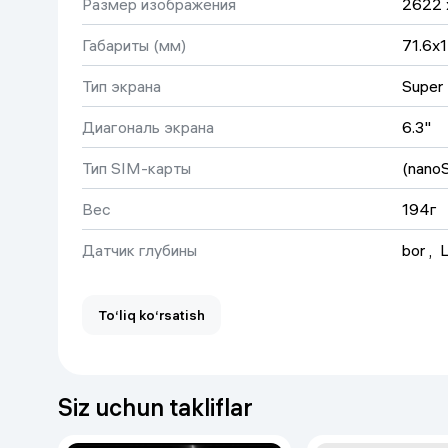
Размер изображения
2622 
Габариты (мм)
71.6x
Тип экрана
Super
Диагональ экрана
6.3"
Тип SIM-карты
(nano
Вес
194г
Датчик глубины
bor
 , 
Процессор
A19 P
To‘liq ko‘rsatish
Беспроводные интерфейсы
Wi-Fi 
Количество SIM-карт
2
Siz uchun takliflar
Количество ядер процессора
8