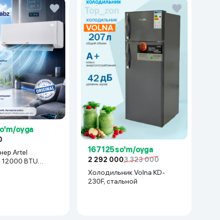
so'm/oyga
0
167 125 so'm/oyga
ер Artel
2 292 000
3 323 000
z 12000 BTU
белый
Холодильник Volna KD-
230F, стальной