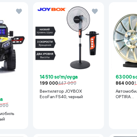
14 510 so'm/oyga
63 000 s
199 000
447 000
864 000
1
Вентилятор JOYBOX
Автомоби
EcoFan FS40, черный
OPTIRA
ga
R15x114(La
 000
серебрян
мобиль
рый