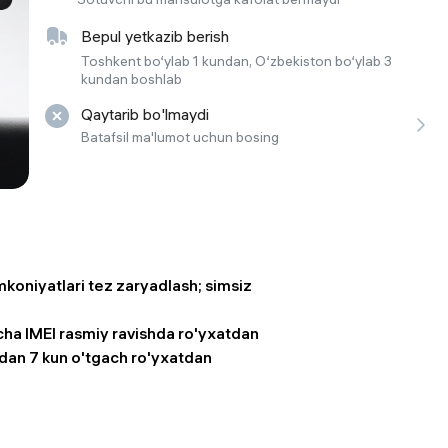
 ko'zoynaklari
Bepul yetkazib berish
lar
Toshkent bo‘ylab 1 kundan, O‘zbekiston bo‘ylab 3
kundan boshlab
Qaytarib bo'lmaydi
Batafsil ma'lumot uchun bosing
koniyatlari tez zaryadlash; simsiz
archa IMEI rasmiy ravishda ro'yxatdan
idan 7 kun o'tgach ro'yxatdan