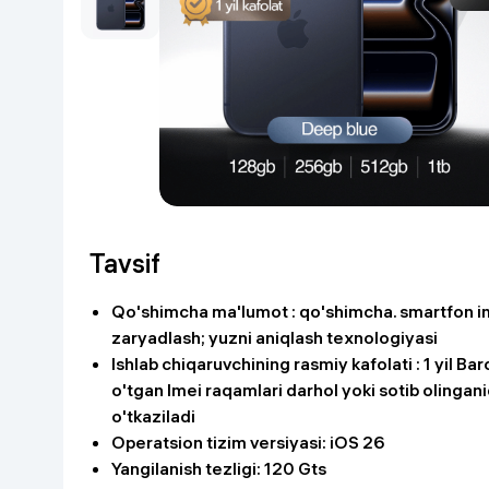
Go‘zallik va parvarish
Virtual haqiqat
Aqlli ko‘zoynak
Aqlli uy
O'yin uchun texnika
Sport tovarlari
Avtotovarlar
Tavsif
Bolalar buyumlari
Qo'shimcha ma'lumot : qo'shimcha. smartfon im
zaryadlash; yuzni aniqlash texnologiyasi
Qurilish va ta'mirlash
Ishlab chiqaruvchining rasmiy kafolati : 1 yil B
o'tgan Imei raqamlari darhol yoki sotib olingan
Zargarlik mahsulotlari
o'tkaziladi
Operatsion tizim versiyasi: iOS 26
Uy uchun tovarlar
Yangilanish tezligi: 120 Gts