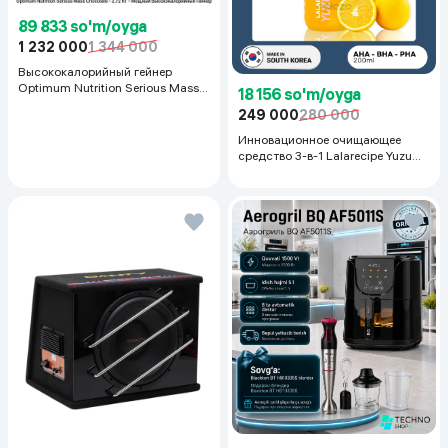
89 833 so'm/oyga
1 232 000
1 344 000
Высококалорийный гейнер
Optimum Nutrition Serious Mass,
18 156 so'm/oyga
Шоколад, 2.72 кг
249 000
280 000
Инновационное очищающее
средство 3-в-1 Lalarecipe Yuzu
Self Foaming 3in1 Peel Cleanser,
200 мл