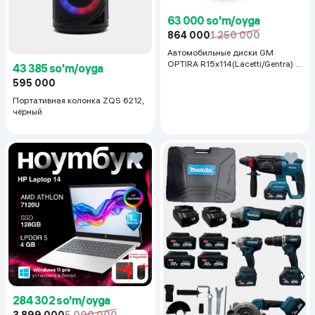
63 000 so'm/oyga
864 000
1 250 000
Автомобильные диски GM
OPTIRA R15x114(Lacetti/Gentra) 1
43 385 so'm/oyga
шт, серебряный
595 000
Портативная колонка ZQS 6212,
чёрный
284 302 so'm/oyga
3 899 000
5 000 000