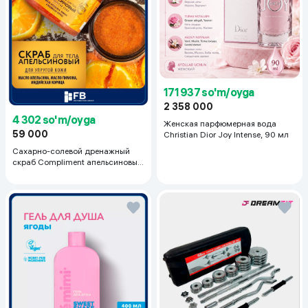
171 937 so'm/oyga
2 358 000
4 302 so'm/oyga
Женская парфюмерная вода
59 000
Christian Dior Joy Intense, 90 мл
Сахарно-солевой дренажный
скраб Compliment апельсиновый
для упругой кожи, 400 мл