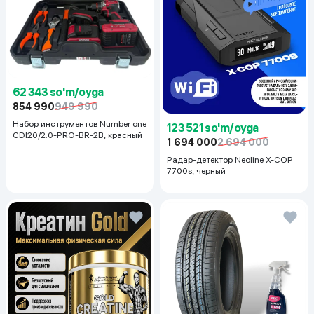
62 343 so'm/oyga
854 990
949 990
Набор инструментов Number one
123 521 so'm/oyga
CDI20/2.0-PRO-BR-2B, красный
1 694 000
2 694 000
Радар-детектор Neoline X-COP
7700s, черный