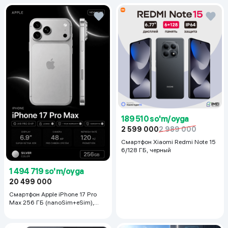
Диагональ экрана
6.9"
Тип разъема для зарядки
USB Type-C
Тип аккумулятора
Li-Ion
Частота обновления экрана
120 Гц
Версия ОС на начало продаж
iOS 26
Тип экрана
LTPO Super Retina XDR OLED
Количество основных
4
189 510 so'm/oyga
(тыловых) камер
2 599 000
2 989 000
Количество ядер процессора
10
Смартфон Xiaomi Redmi Note 15
6/128 ГБ, черный
Rang
Silver
1 494 719 so'm/oyga
20 499 000
Смартфон Apple iPhone 17 Pro
Max 256 ГБ (nanoSim+eSim),
Silver