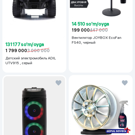
14 510 so'm/oyga
199 000
447 000
Вентилятор JOYBOX EcoFan
FS40, черный
131 177 so'm/oyga
1 799 000
3 000 000
Детский электромобиль ADIL
UTV915 , серый