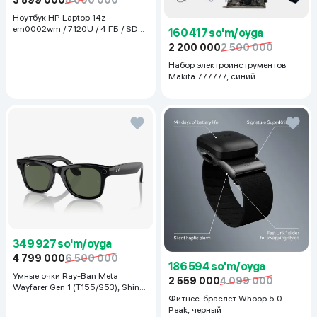
Ноутбук HP Laptop 14z-
em0002wm / 7120U / 4 ГБ / SDD
160 417 so'm/oyga
128 ГБ / 14", Luna Grey
2 200 000
2 500 000
Набор электроинструментов
Makita 777777, синий
349 927 so'm/oyga
4 799 000
6 500 000
186 594 so'm/oyga
Умные очки Ray-Ban Meta
2 559 000
4 099 000
Wayfarer Gen 1 (T155/S53), Shiny
Black
Фитнес-браслет Whoop 5.0
Peak, черный