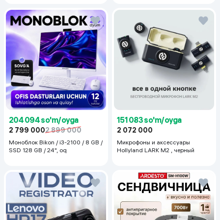
204 094 so'm/oyga
151 083 so'm/oyga
2 799 000
2 899 000
2 072 000
Моноблок Bikon / i3-2100 / 8 GB /
Микрофоны и аксессуары
SSD 128 GB / 24", oq
Hollyland LARK M2 , черный