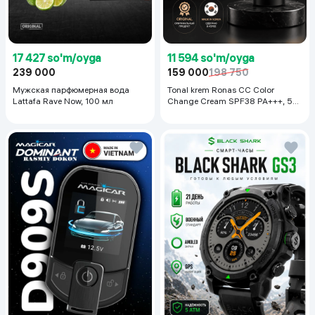
17 427 so'm/oyga
11 594 so'm/oyga
239 000
159 000
198 750
Мужская парфюмерная вода
Tonal krem Ronas CC Color
Lattafa Rave Now, 100 мл
Change Cream SPF38 PA+++, 50
ml