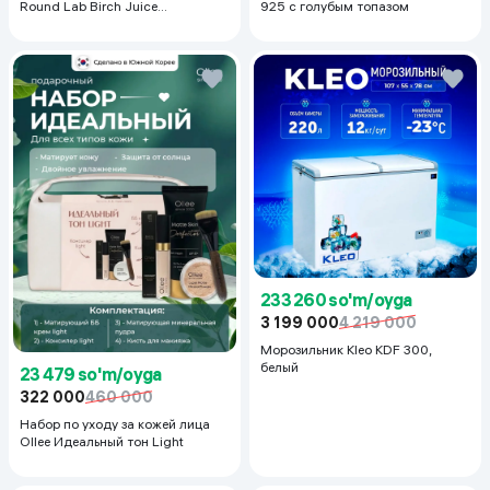
Round Lab Birch Juice
925 с голубым топазом
Moisturizing Sunscreen SPF
50+PA++++, 50 ml
233 260 so'm/oyga
3 199 000
4 219 000
Морозильник Kleo KDF 300,
белый
23 479 so'm/oyga
322 000
460 000
Набор по уходу за кожей лица
Ollee Идеальный тон Light