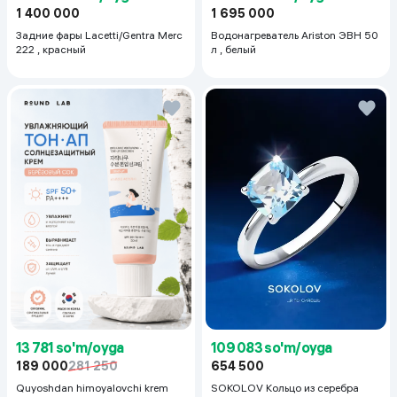
1 695 000
1 400 000
Водонагреватель Ariston ЭВН 50
Задние фары Lacetti/Gentra Merc
л , белый
222 , красный
13 781 so'm/oyga
109 083 so'm/oyga
189 000
281 250
654 500
Quyoshdan himoyalovchi krem
SOKOLOV Кольцо из серебра