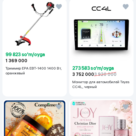
99 823 so'm/oyga
1 369 000
273 583 so'm/oyga
Триммер EPA EBT-1400 1400 Вт,
оранжевый
3 752 000
3 920 000
Монитор для автомобилей Teyes
CC4L, черный