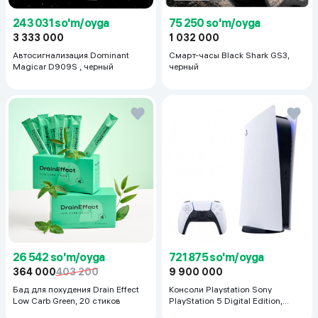
243 031 so'm/oyga
75 250 so'm/oyga
3 333 000
1 032 000
Автосигнализация Dominant
Смарт-часы Black Shark GS3,
Magicar D909S , черный
черный
26 542 so'm/oyga
721 875 so'm/oyga
364 000
403 200
9 900 000
Бад для похудения Drain Effect
Консоли Playstation Sony
Low Carb Green, 20 стиков
PlayStation 5 Digital Edition,
белый