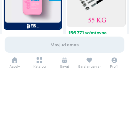
156 771 so'm/oyga
4 151 so'm/oyga
2 150 000
4 500 000
56 930
Mavjud emas
Гантеля Dreamfit 55 кг, белый
Гель для душа Cafe mimi Sweet
Shake, 400 мл
Asosiy
Katalog
Savat
Saralanganlar
Profil