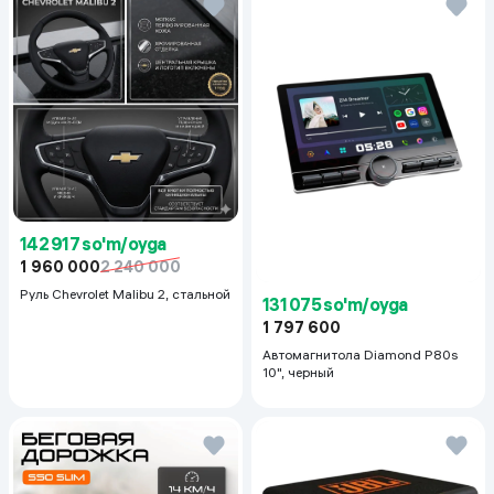
142 917 so'm/oyga
1 960 000
2 240 000
Руль Chevrolet Malibu 2, cтальной
131 075 so'm/oyga
1 797 600
Автомагнитола Diamond P80s
10", черный