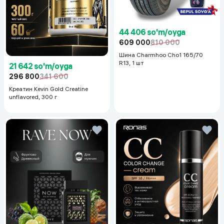
44 406 so'm/oyga
609 000
810 000
Шина Charmhoo Cho1 165/70
R13, 1 шт
21 642 so'm/oyga
296 800
341 600
Креатин Kevin Gold Creatine
unflavored, 300 г