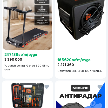
247 188 so'm/oyga
165 620 so'm/oyga
3 390 000
2 271 360
Yugurish yo'lagi Genau S50 Slim,
qora
Сабвуфер JBL Club 1027, черный