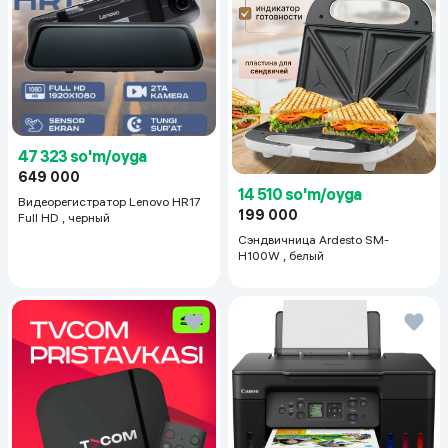
47 323 so'm/oyga
649 000
14 510 so'm/oyga
Видеорегистратор Lenovo HR17
199 000
Full HD , черный
Сэндвичница Ardesto SM-
H100W , белый