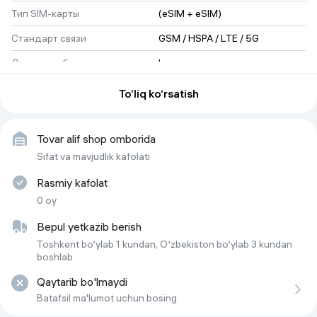
Тип SIM-карты
(eSIM + eSIM)
Стандарт связи
GSM / HSPA / LTE / 5G
Датчик глубины
bor
Размер изображения
1320 x 2868
To‘liq ko‘rsatish
Основная камера
48 МП
Вес
233 г
Tovar alif shop omborida
Sifat va mavjudlik kafolati
Габариты (мм)
163.4 x 78 x 8.8 mm
Rasmiy kafolat
Процессор
Apple A19 Pro
0 oy
Беспроводные интерфейсы
Bluetooth
 , 
Wi-Fi
 , 
NFC
Bepul yetkazib berish
Количество SIM-карт
1
Toshkent bo‘ylab 1 kundan, O‘zbekiston bo‘ylab 3 kundan
boshlab
Геопозиционирование
BeiDou , Galileo , ГЛОНАСС , 
GPS , QZSS
Qaytarib bo'lmaydi
Batafsil ma'lumot uchun bosing
Объем встроенной памяти
256 ГБ