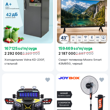
167 125 so'm/oyga
159 469 so'm/oyga
2 292 000
3 323 000
2 187 000
2 687 000
Холодильник Volna KD-230F,
Смарт телевизор Moonx Smart
стальной
43M850, черный