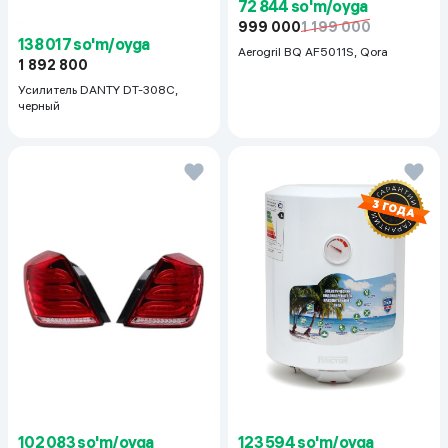
72 844 so'm/oyga
999 000
1 199 000
138 017 so'm/oyga
Aerogril BQ AF5011S, Qora
1 892 800
Усилитель DANTY DT-308C,
черный
123 594 so'm/oyga
102 083 so'm/oyga