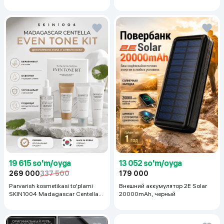
19 615 so'm/oyga
13 052 so'm/oyga
269 000
337 500
179 000
Parvarish kosmetikasi to'plami
Внешний аккумулятор 2E Solar
SKIN1004 Madagascar Centella
20000mAh, черный
Even Tone Kit,