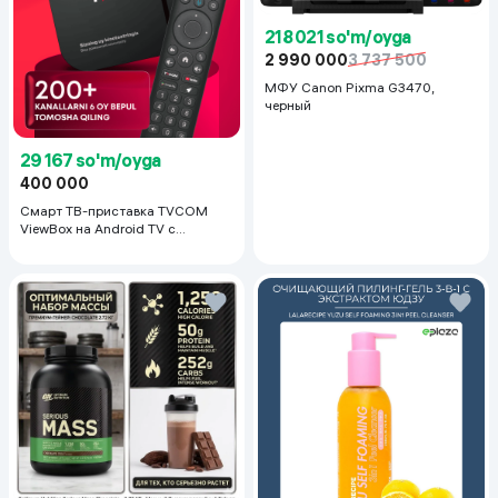
218 021 so'm/oyga
2 990 000
3 737 500
МФУ Canon Pixma G3470,
черный
29 167 so'm/oyga
400 000
Смарт ТВ-приставка TVCOM
ViewBox на Android TV с
голосовым управлением 2/16 ГБ,
черный