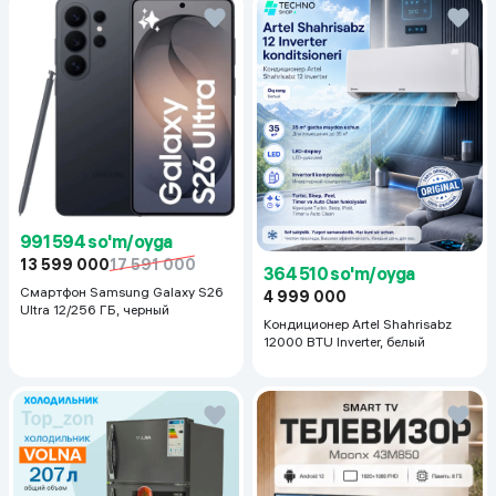
991 594 so'm/oyga
13 599 000
17 591 000
364 510 so'm/oyga
Смартфон Samsung Galaxy S26
4 999 000
Ultra 12/256 ГБ, черный
Кондиционер Artel Shahrisabz
12000 BTU Inverter, белый