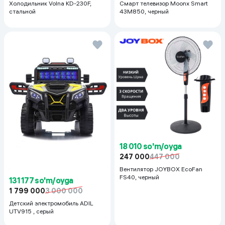
Холодильник Volna KD-230F,
Смарт телевизор Moonx Smart
стальной
43M850, черный
18 010 so'm/oyga
247 000
447 000
Вентилятор JOYBOX EcoFan
FS40, черный
131 177 so'm/oyga
1 799 000
3 000 000
Детский электромобиль ADIL
UTV915 , серый