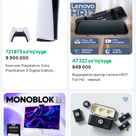
721 875 so'm/oyga
9 900 000
47 323 so'm/oyga
Консоли Playstation Sony
649 000
PlayStation 5 Digital Edition,
Видеорегистратор Lenovo HR17
белый
Full HD , черный