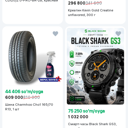
CDI20/2.0-PRO-BR-2B, красный
296 800
341 600
Креатин Kevin Gold Creatine
unflavored, 300 г
44 406 so'm/oyga
609 000
810 000
Шина Charmhoo Cho1 165/70
R13, 1 шт
75 250 so'm/oyga
1 032 000
Смарт-часы Black Shark GS3,