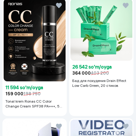
26 542 so'm/oyga
364 000
403 200
Бад для похудения Drain Effect
Low Carb Green, 20 стиков
11 594 so'm/oyga
159 000
198 750
Tonal krem Ronas CC Color
Change Cream SPF38 PA+++, 50
ml