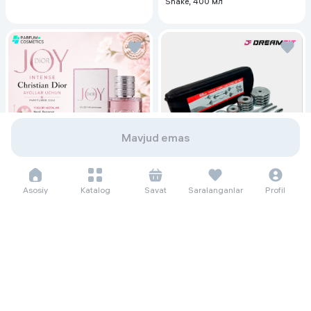
Shake, 400 мл
Mavjud emas
Asosiy
Katalog
Savat
Saralanganlar
Profil
171 937 so'm/oyga
2 358 000
156 771 so'm/oyga
Женская парфюмерная вода
2 150 000
4 500 000
Christian Dior Joy Intense, 90 мл
Гантеля Dreamfit 55 кг, белый