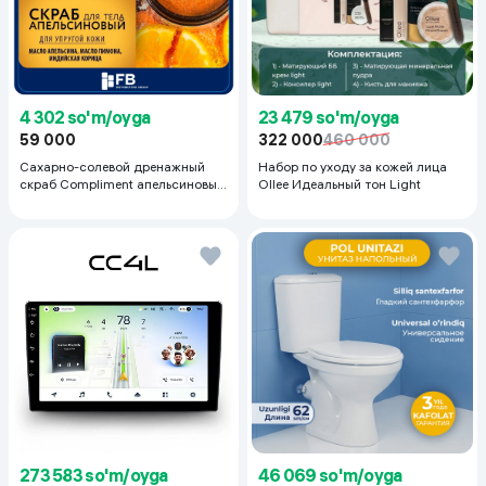
23 479 so'm/oyga
4 302 so'm/oyga
322 000
460 000
59 000
Набор по уходу за кожей лица
Сахарно-солевой дренажный
Ollee Идеальный тон Light
скраб Compliment апельсиновый
для упругой кожи, 400 мл
273 583 so'm/oyga
46 069 so'm/oyga