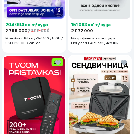
204 094 so'm/oyga
151 083 so'm/oyga
2 799 000
2 899 000
2 072 000
Моноблок Bikon / i3-2100 / 8 GB /
Микрофоны и аксессуары
SSD 128 GB / 24", oq
Hollyland LARK M2 , черный