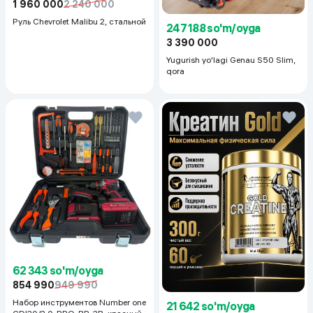
1 960 000
2 240 000
Руль Chevrolet Malibu 2, cтальной
247 188 so'm/oyga
3 390 000
Yugurish yo'lagi Genau S50 Slim,
qora
62 343 so'm/oyga
854 990
949 990
Набор инструментов Number one
21 642 so'm/oyga