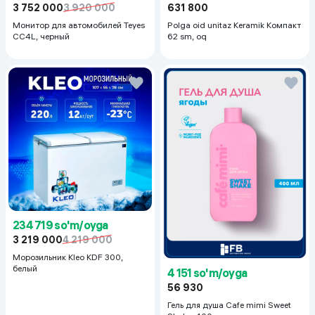
3 752 000
3 920 000
631 800
Монитор для автомобилей Teyes
Polga oid unitaz Keramik Компакт
CC4L, черный
62 sm, oq
234 719 so'm/oyga
3 219 000
4 219 000
Морозильник Kleo KDF 300,
белый
4 151 so'm/oyga
56 930
Гель для душа Cafe mimi Sweet