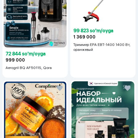
99 823 so'm/oyga
1 369 000
Триммер EPA EBT-1400 1400 Вт,
оранжевый
72 844 so'm/oyga
999 000
Aerogril BQ AF5011S, Qora