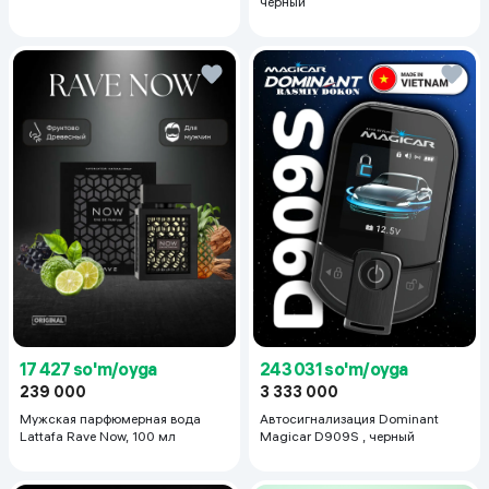
черный
17 427 so'm/oyga
243 031 so'm/oyga
239 000
3 333 000
Мужская парфюмерная вода
Автосигнализация Dominant
Lattafa Rave Now, 100 мл
Magicar D909S , черный