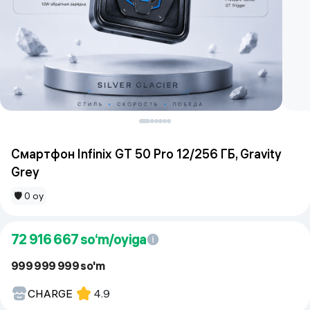
Смартфон Infinix GT 50 Pro 12/256 ГБ, Gravity
Grey
🛡 0 oy
72 916 667
so‘m/oyiga
999 999 999 so'm
CHARGE
4.9