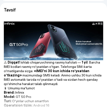
Tavsif
⚠️
Diqqat!
Ishlab chiqaruvchining rasmiy kafolati —
1 yil
. Barcha
IMEI kodlari rasmiy ro‘yxatdan o‘tgan. Telefonga SIM-karta
o‘rnatilganda sizga:
«IMEI'ni 30 kun ichida ro‘yxatdan
o‘tkazing»
mazmunidagi SMS keladi. Ammo ushbu 30 kun ichida
IMEI avtomatik tarzda ro‘yxatdan o‘tadi va sizdan hech qanday
qo‘shimcha harakat talab qilinmaydi.
📱 Umumiy ma’lumot
Brend:
Infinix
Model:
GT 50 Pro
Turi:
O‘yinlar uchun smartfon
Operatsion tizim:
Android 16