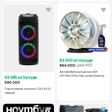
63 000 so'm/oyga
864 000
1 250 000
Автомобильные диски GM
OPTIRA R15x114(Lacetti/Gentra) 1
43 385 so'm/oyga
шт, серебряный
595 000
Портативная колонка ZQS 6212,
чёрный