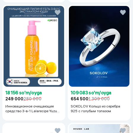
18 156 so'm/oyga
109 083 so'm/oyga
249 000
280 000
654 500
1 309 000
Инновационное очищающее
SOKOLOV Кольцо из серебра
средство 3-в-1 Lalarecipe Yuzu
925 с голубым топазом
Self Foaming 3in1 Peel Cleanser,
200 мл