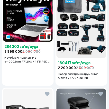
284 302 so'm/oyga
3 899 000
5 000 000
Ноутбук HP Laptop 14z-
em0002wm / 7120U / 4 ГБ / SDD
160 417 so'm/oyga
128 ГБ / 14", Luna Grey
2 200 000
2 500 000
Набор электроинструментов
Makita 777777, синий