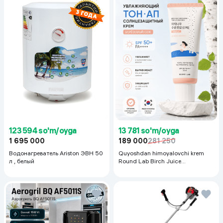
123 594 so'm/oyga
13 781 so'm/oyga
1 695 000
189 000
281 250
Водонагреватель Ariston ЭВН 50
Quyoshdan himoyalovchi krem
л , белый
Round Lab Birch Juice
Moisturizing Sunscreen SPF
50+PA++++, 50 ml