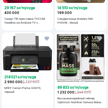
29 167 so'm/oyga
14 510 so'm/oyga
400 000
199 000
Смарт ТВ-приставка TVCOM
Сэндвичница Ardesto SM-
ViewBox на Android TV с
H100W , белый
голосовым управлением 2/16 ГБ,
черный
218 021 so'm/oyga
2 990 000
3 737 500
89 833 so'm/oyga
МФУ Canon Pixma G3470,
черный
1 232 000
1 344 000
Высококалорийный гейнер
Optimum Nutrition Serious Mass,
Шоколад, 2.72 кг