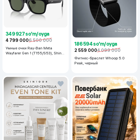
349 927 so'm/oyga
4 799 000
6 500 000
186 594 so'm/oyga
Умные очки Ray-Ban Meta
2 559 000
4 099 000
Wayfarer Gen 1 (T155/S53), Shiny
Black
Фитнес-браслет Whoop 5.0
Peak, черный