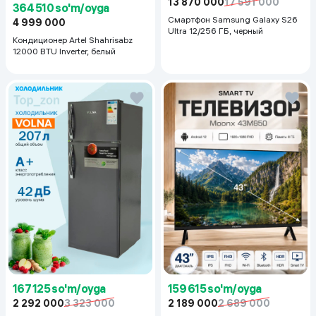
13 870 000
17 591 000
364 510 so'm/oyga
Смартфон Samsung Galaxy S26
4 999 000
Ultra 12/256 ГБ, черный
Кондиционер Artel Shahrisabz
12000 BTU Inverter, белый
167 125 so'm/oyga
159 615 so'm/oyga
2 292 000
3 323 000
2 189 000
2 689 000