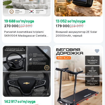
19 688 so'm/oyga
13 052 so'm/oyga
270 000
337 500
179 000
319 000
Parvarish kosmetikasi to'plami
Внешний аккумулятор 2E Solar
SKIN1004 Madagascar Centella
20000mAh, черный
Even Tone Kit,
142 917 so'm/oyga