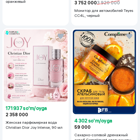
оранжевый
3 752 000
3 920 000
Монитор для автомобилей Teyes
CC4L, черный
171 937 so'm/oyga
2 358 000
4 302 so'm/oyga
Женская парфюмерная вода
59 000
Christian Dior Joy Intense, 90 мл
Сахарно-солевой дренажный
скраб Compliment апельсиновый