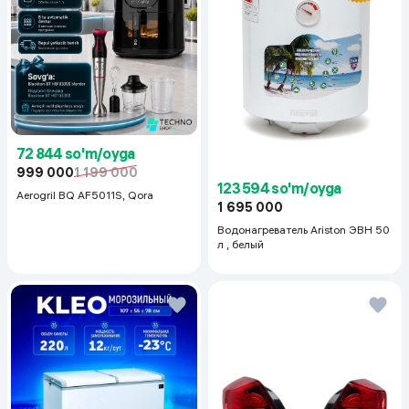
72 844 so'm/oyga
999 000
1 199 000
123 594 so'm/oyga
Aerogril BQ AF5011S, Qora
1 695 000
Водонагреватель Ariston ЭВН 50
л , белый