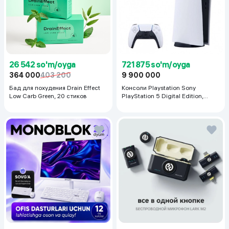
26 542 so'm/oyga
721 875 so'm/oyga
364 000
403 200
9 900 000
Бад для похудения Drain Effect
Консоли Playstation Sony
Low Carb Green, 20 стиков
PlayStation 5 Digital Edition,
белый