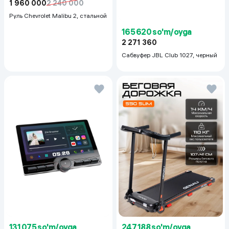
1 960 000
2 240 000
Руль Chevrolet Malibu 2, cтальной
165 620 so'm/oyga
2 271 360
Сабвуфер JBL Club 1027, черный
131 075 so'm/oyga
247 188 so'm/oyga