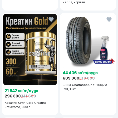
7700s, черный
44 406 so'm/oyga
609 000
810 000
Шина Charmhoo Cho1 165/70
R13, 1 шт
21 642 so'm/oyga
296 800
341 600
Креатин Kevin Gold Creatine
unflavored, 300 г