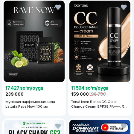
17 427 so'm/oyga
11 594 so'm/oyga
239 000
159 000
198 750
Мужская парфюмерная вода
Tonal krem Ronas CC Color
Lattafa Rave Now, 100 мл
Change Cream SPF38 PA+++, 50
ml