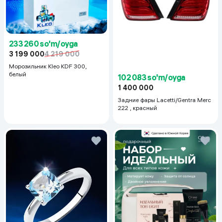
233 260 so'm/oyga
3 199 000
4 219 000
Морозильник Kleo KDF 300,
белый
102 083 so'm/oyga
1 400 000
Задние фары Lacetti/Gentra Merc
222 , красный