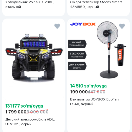
Холодильник Volna KD-230F,
Смарт телевизор Moonx Smart
стальной
43M850, черный
14 510 so'm/oyga
199 000
447 000
Вентилятор JOYBOX EcoFan
FS40, черный
131 177 so'm/oyga
1 799 000
3 000 000
Детский электромобиль ADIL
UTV915 , серый