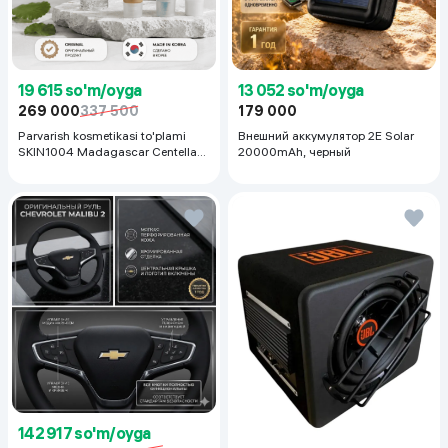
19 615 so'm/oyga
13 052 so'm/oyga
269 000
337 500
179 000
Parvarish kosmetikasi to'plami
Внешний аккумулятор 2E Solar
SKIN1004 Madagascar Centella
20000mAh, черный
Even Tone Kit,
142 917 so'm/oyga