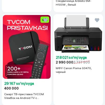
Сэндвичница Ardesto SM-
H100W , белый
218 021 so'm/oyga
2 990 000
3 737 500
МФУ Canon Pixma G3470,
черный
29 167 so'm/oyga
400 000
Смарт ТВ-приставка TVCOM
ViewBox на Android TV с
голосовым управлением 2/16 ГБ,