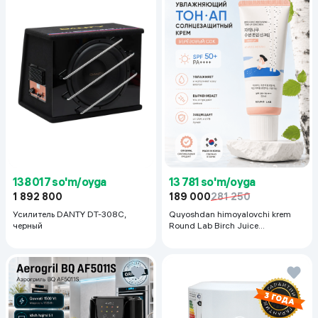
138 017 so'm/oyga
13 781 so'm/oyga
1 892 800
189 000
281 250
Усилитель DANTY DT-308C,
Quyoshdan himoyalovchi krem
черный
Round Lab Birch Juice
Moisturizing Sunscreen SPF
50+PA++++, 50 ml