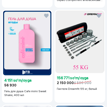
для упругой кожи, 400 мл
156 771 so'm/oyga
4 151 so'm/oyga
2 150 000
4 500 000
56 930
Гантеля Dreamfit 55 кг, белый
Гель для душа Cafe mimi Sweet
Shake, 400 мл