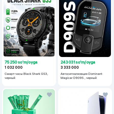
75 250 so'm/oyga
243 031 so'm/oyga
1 032 000
3 333 000
Смарт-часы Black Shark GS3,
Автосигнализация Dominant
черный
Magicar D909S , черный