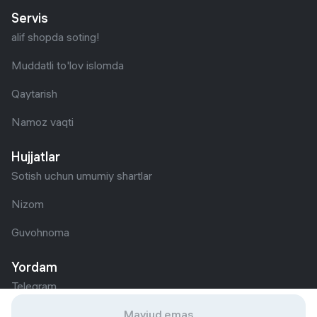
Servis
alif shopda soting!
Muddatli to'lov islomda
Qaytarish
Namoz vaqti
Hujjatlar
Sotish uchun umumiy shartlar
Nizom
Guvohnoma
Yordam
Telegram
+998 555 12 12 12
Mavjud emas