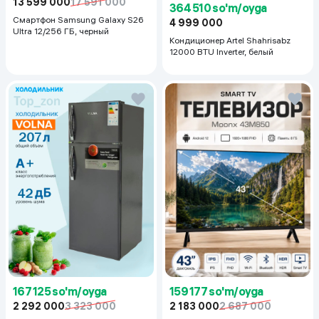
13 599 000
17 591 000
364 510 so'm/oyga
Смартфон Samsung Galaxy S26
4 999 000
Ultra 12/256 ГБ, черный
Кондиционер Artel Shahrisabz
12000 BTU Inverter, белый
167 125 so'm/oyga
159 177 so'm/oyga
2 292 000
3 323 000
2 183 000
2 687 000