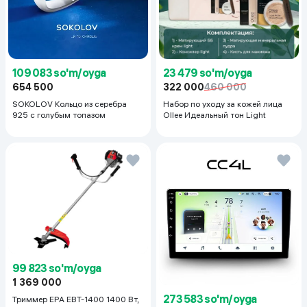
23 479 so'm/oyga
109 083 so'm/oyga
322 000
460 000
654 500
Набор по уходу за кожей лица
SOKOLOV Кольцо из серебра
Ollee Идеальный тон Light
925 с голубым топазом
99 823 so'm/oyga
1 369 000
273 583 so'm/oyga
Триммер EPA EBT-1400 1400 Вт,