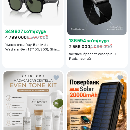
349 927 so'm/oyga
4 799 000
6 500 000
186 594 so'm/oyga
Умные очки Ray-Ban Meta
2 559 000
4 099 000
Wayfarer Gen 1 (T155/S53), Shiny
Black
Фитнес-браслет Whoop 5.0
Peak, черный