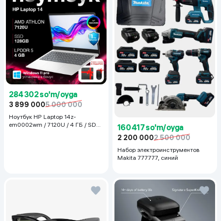
284 302 so'm/oyga
3 899 000
5 000 000
Ноутбук HP Laptop 14z-
em0002wm / 7120U / 4 ГБ / SDD
160 417 so'm/oyga
128 ГБ / 14", Luna Grey
2 200 000
2 500 000
Набор электроинструментов
Makita 777777, синий