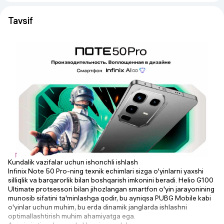
Tavsif
Kundalik vazifalar uchun ishonchli ishlash
Infinix Note 50 Pro-ning texnik echimlari sizga o'yinlarni yaxshi
silliqlik va barqarorlik bilan boshqarish imkonini beradi. Helio G100
Ultimate protsessori bilan jihozlangan smartfon o'yin jarayonining
munosib sifatini ta'minlashga qodir, bu ayniqsa PUBG Mobile kabi
o'yinlar uchun muhim, bu erda dinamik janglarda ishlashni
optimallashtirish muhim ahamiyatga ega.