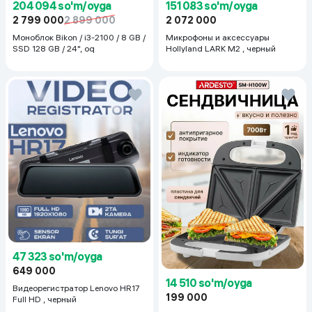
204 094 so'm/oyga
151 083 so'm/oyga
2 799 000
2 899 000
2 072 000
Моноблок Bikon / i3-2100 / 8 GB /
Микрофоны и аксессуары
SSD 128 GB / 24", oq
Hollyland LARK M2 , черный
47 323 so'm/oyga
649 000
14 510 so'm/oyga
Видеорегистратор Lenovo HR17
199 000
Full HD , черный