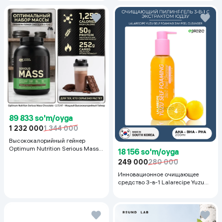
черный
89 833 so'm/oyga
1 232 000
1 344 000
Высококалорийный гейнер
Optimum Nutrition Serious Mass,
18 156 so'm/oyga
Шоколад, 2.72 кг
249 000
280 000
Инновационное очищающее
средство 3-в-1 Lalarecipe Yuzu
Self Foaming 3in1 Peel Cleanser,
200 мл