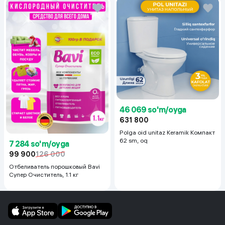
46 069 so'm/oyga
631 800
Polga oid unitaz Keramik Компакт
62 sm, oq
7 284 so'm/oyga
99 900
126 000
Отбеливатель порошковый Bavi
Супер Очиститель, 1.1 кг