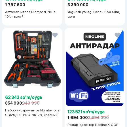
1 797 600
3 390 000
Автомагнитола Diamond P80s
Yugurish yo'lagi Genau S50 Slim,
10", черный
qora
62 343 so'm/oyga
854 990
949 990
Набор инструментов Number one
123 521 so'm/oyga
CDI20/2.0-PRO-BR-2B, красный
1 694 000
2 694 000
Радар-детектор Neoline X-COP