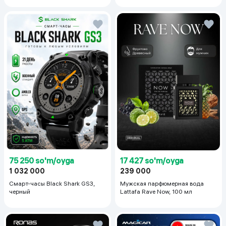
75 250 so'm/oyga
17 427 so'm/oyga
1 032 000
239 000
Смарт-часы Black Shark GS3,
Мужская парфюмерная вода
черный
Lattafa Rave Now, 100 мл