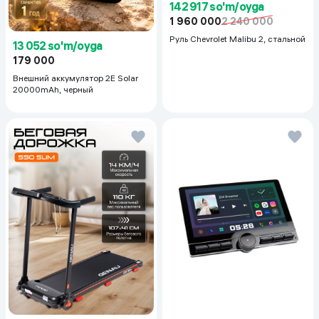
142 917 so'm/oyga
1 960 000
2 240 000
Руль Chevrolet Malibu 2, cтальной
13 052 so'm/oyga
179 000
Внешний аккумулятор 2E Solar
20000mAh, черный