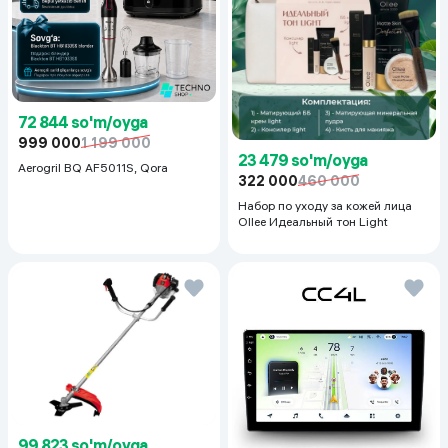
72 844 so'm/oyga
999 000
1 199 000
23 479 so'm/oyga
Aerogril BQ AF5011S, Qora
322 000
460 000
Набор по уходу за кожей лица
Ollee Идеальный тон Light
99 823 so'm/oyga