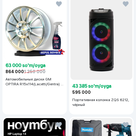
3 yil OS yangilanishlari
5 yil xavfsizlik yangilanishlari
m ko‘rinishga ega.
63 000 so'm/oyga
864 000
1 250 000
Автомобильные диски GM
OPTIRA R15x114(Lacetti/Gentra) 1
43 385 so'm/oyga
шт, серебряный
595 000
Портативная колонка ZQS 6212,
чёрный