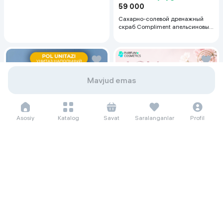
59 000
Сахарно-солевой дренажный
скраб Compliment апельсиновый
для упругой кожи, 400 мл
Mavjud emas
Asosiy
Katalog
Savat
Saralanganlar
Profil
46 069 so'm/oyga
631 800
171 937 so'm/oyga
Polga oid unitaz Keramik Компакт
2 358 000
62 sm, oq
Женская парфюмерная вода
Christian Dior Joy Intense, 90 мл