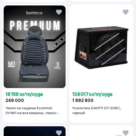
200 мл
18 156 so'm/oyga
138 017 so'm/oyga
249 000
1 892 800
Чехол на сиденья Ecomfort
Усилитель DANTY DT-308C,
3V1M1 на все машины, темно-
черный
серый