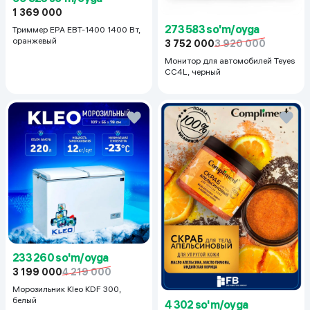
1 369 000
273 583 so'm/oyga
Триммер EPA EBT-1400 1400 Вт,
оранжевый
3 752 000
3 920 000
Монитор для автомобилей Teyes
CC4L, черный
233 260 so'm/oyga
3 199 000
4 219 000
Морозильник Kleo KDF 300,
белый
4 302 so'm/oyga