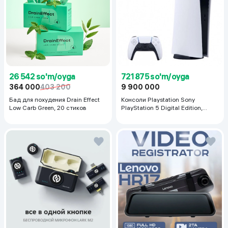
26 542 so'm/oyga
721 875 so'm/oyga
364 000
403 200
9 900 000
Бад для похудения Drain Effect
Консоли Playstation Sony
Low Carb Green, 20 стиков
PlayStation 5 Digital Edition,
белый