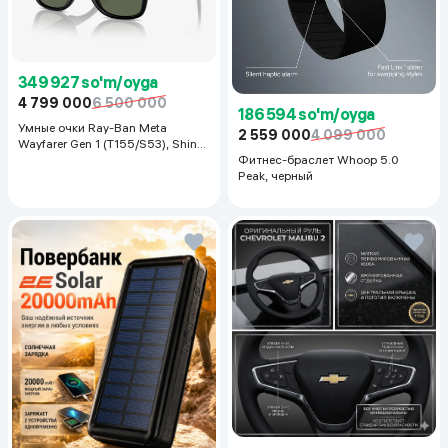
349 927 so'm/oyga
4 799 000
6 500 000
186 594 so'm/oyga
Умные очки Ray-Ban Meta
2 559 000
4 099 000
Wayfarer Gen 1 (T155/S53), Shiny
Black
Фитнес-браслет Whoop 5.0
Peak, черный