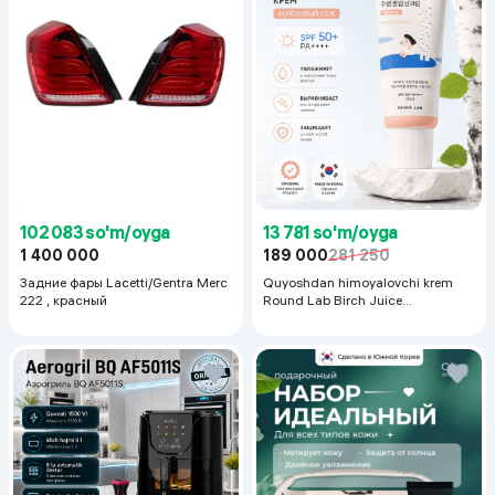
102 083 so'm/oyga
13 781 so'm/oyga
1 400 000
189 000
281 250
Задние фары Lacetti/Gentra Merc
Quyoshdan himoyalovchi krem
222 , красный
Round Lab Birch Juice
Moisturizing Sunscreen SPF
50+PA++++, 50 ml