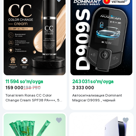
11 594 so'm/oyga
243 031 so'm/oyga
159 000
198 750
3 333 000
Tonal krem Ronas CC Color
Автосигнализация Dominant
Change Cream SPF38 PA+++, 50
Magicar D909S , черный
ml