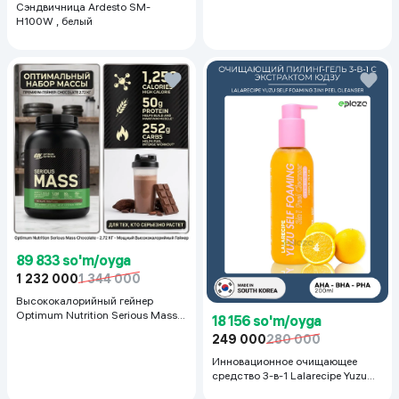
Сэндвичница Ardesto SM-
H100W , белый
89 833 so'm/oyga
1 232 000
1 344 000
Высококалорийный гейнер
Optimum Nutrition Serious Mass,
18 156 so'm/oyga
Шоколад, 2.72 кг
249 000
280 000
Инновационное очищающее
средство 3-в-1 Lalarecipe Yuzu
Self Foaming 3in1 Peel Cleanser,