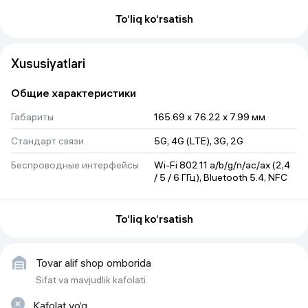
To‘liq ko‘rsatish
Xususiyatlari
Общие характеристики
🔥
Snapdragon 7s Gen 4 kuchli protsessori
Габариты
165.69 x 76.22 x 7.99 мм
Smartfon
Snapdragon 7s Gen 4
protsessori bilan jihozlangan
bo‘lib, u
4 nm texnologiya
asosida ishlab chiqarilgan. Bu esa
Стандарт связи
5G, 4G (LTE), 3G, 2G
yuqori tezlik, barqaror ishlash va energiya samaradorligini
ta’minlaydi.
Беспроводные интерфейсы
Wi-Fi 802.11 a/b/g/n/ac/ax (2,4 
12 GB tezkor xotira va 256 GB ichki xotira
ko‘plab ilovalar, foto va
/ 5 / 6 ГГц), Bluetooth 5.4, NFC
videolarni bemalol saqlash imkonini beradi.
Емкость аккумулятора
6500 мАч
To‘liq ko‘rsatish
Основная камера
50 МП
Слот для карт памяти
Нет
Tovar alif shop omborida
Тип разъема для зарядки
USB Type-C
Sifat va mavjudlik kafolati
Тип SIM-карты
nano SIM
Kafolat yo‘q