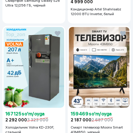
Смартфон Samsung Galaxy S26
4 999 000
Ultra 12/256 ГБ, черный
Кондиционер Artel Shahrisabz
12000 BTU Inverter, белый
🔋
6500 mAh katta batareya
6500 mAh batareya
smartfonni uzoq vaqt ishlashini ta’minlaydi.
Zaryadlash texnologiyalari:
90W tez zaryadlash
30W simsiz zaryadlash
167 125 so'm/oyga
159 469 so'm/oyga
2 292 000
3 323 000
2 187 000
2 687 000
Холодильник Volna KD-230F,
Смарт телевизор Moonx Smart
стальной
43M850, черный