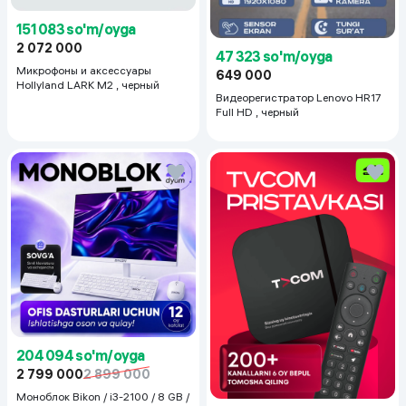
151 083 so'm/oyga
2 072 000
47 323 so'm/oyga
Микрофоны и аксессуары
649 000
Hollyland LARK M2 , черный
Видеорегистратор Lenovo HR17
Full HD , черный
204 094 so'm/oyga
2 799 000
2 899 000
Моноблок Bikon / i3-2100 / 8 GB /