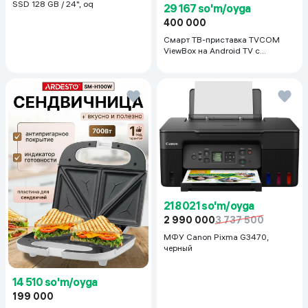
SSD 128 GB / 24", oq
29 167 so'm/oyga
400 000
Смарт ТВ-приставка TVCOM
ViewBox на Android TV с
голосовым управлением 2/16 ГБ,
черный
218 021 so'm/oyga
2 990 000
3 737 500
МФУ Canon Pixma G3470,
черный
14 510 so'm/oyga
199 000