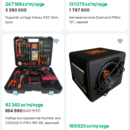
247 188 so'm/oyga
131 075 so'm/oyga
3 390 000
1 797 600
Yugurish yo'lagi Genau S50 Slim,
Автомагнитола Diamond P80s
qora
10", черный
62 343 so'm/oyga
854 990
949 990
Набор инструментов Number one
CDI20/2.0-PRO-BR-2B, красный
165 620 so'm/oyga