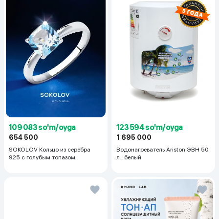
123 594 so'm/oyga
109 083 so'm/oyga
1 695 000
654 500
Водонагреватель Ariston ЭВН 50
SOKOLOV Кольцо из серебра
л , белый
925 с голубым топазом