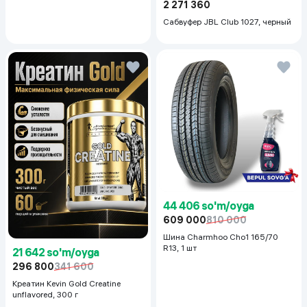
2 271 360
Сабвуфер JBL Club 1027, черный
44 406 so'm/oyga
609 000
810 000
Шина Charmhoo Cho1 165/70
R13, 1 шт
21 642 so'm/oyga
296 800
341 600
Креатин Kevin Gold Creatine
unflavored, 300 г