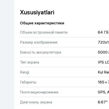
Uy va bog‘
Xususiyatlari
Kanselyariya
Общие характеристики
Объем встроенной памяти
64 ГБ
Maishiy kimyo
Размер изображения
720x
Kitoblar
Емкость аккумулятора
5000 
Kiyim-kechak va Oyoq
kiyimlar
Тип экрана
IPS L
Rangi
Kul Ra
Габариты
165 × 
Геопозиционирование
GPS, 
Диагональ экрана
6.67"