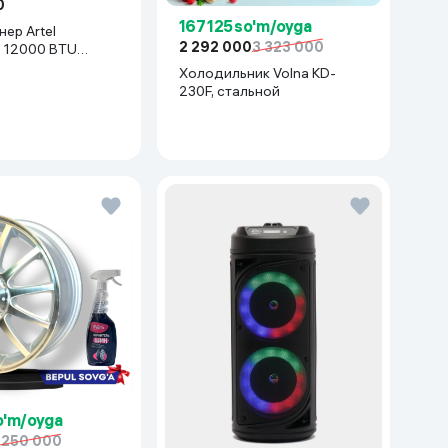
0
167 125 so'm/oyga
ер Artel
2 292 000
3 323 000
z 12000 BTU
белый
Холодильник Volna KD-
230F, стальной
o'm/oyga
 250 000