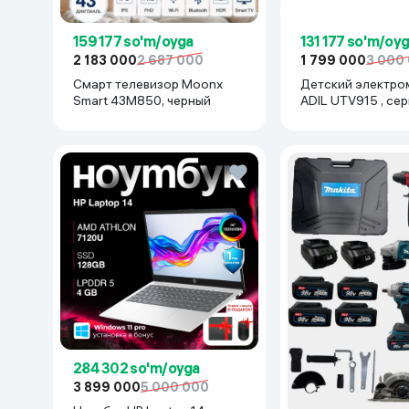
159 177 so'm/oyga
131 177 so'm/oy
2 183 000
2 687 000
1 799 000
3 000
Смарт телевизор Moonx
Детский электро
Smart 43M850, черный
ADIL UTV915 , се
284 302 so'm/oyga
3 899 000
5 000 000