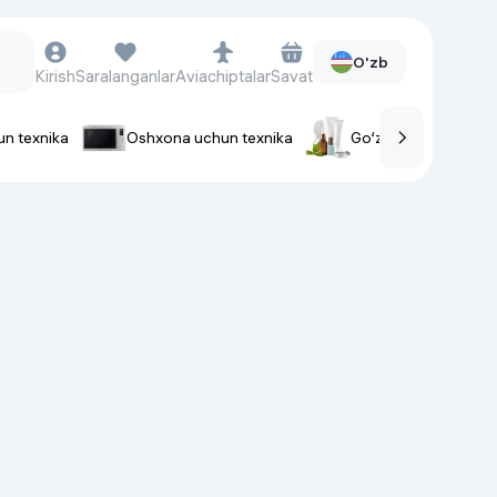
O'zb
Kirish
Saralanganlar
Aviachiptalar
Savat
un texnika
Oshxona uchun texnika
Go‘zallik va parvaris
rlar
Soat va aksessuarlar
Aqlli-soatlar
Qo'l soatlari
Aqlli uzuklar
Fitnes-brasletlar
Soat kamarlari
Foto apparatlari va Video-
kameralar
Fotoapparatlari