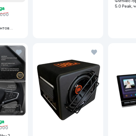
Фитнес-б
Shiny Black
5.0 Peak, 
ga
 000
нтов
иний
ga
 000
ibu 2,