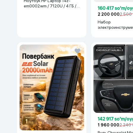
Ноутбук HP Laptop 14z-
em0002wm / 7120U / 4 ГБ /
160 417 so'm/oy
SDD 128 ГБ / 14", Luna Grey
2 200 000
2 500
Набор
электроинструме
Makita 777777, с
142 917 so'm/oy
1 960 000
2 240
Руль Chevrolet Mal