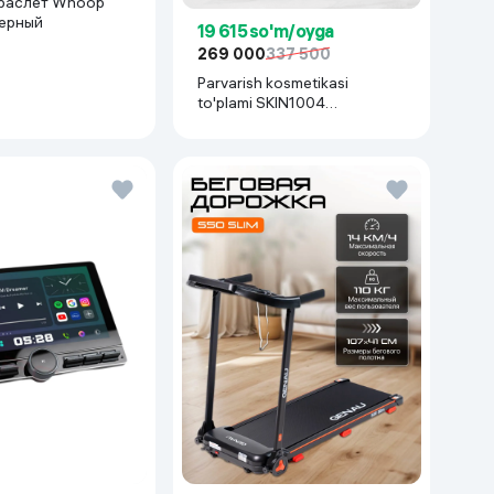
раслет Whoop
черный
19 615 so'm/oyga
269 000
337 500
Parvarish kosmetikasi
to'plami SKIN1004
Madagascar Centella Even
Tone Kit,