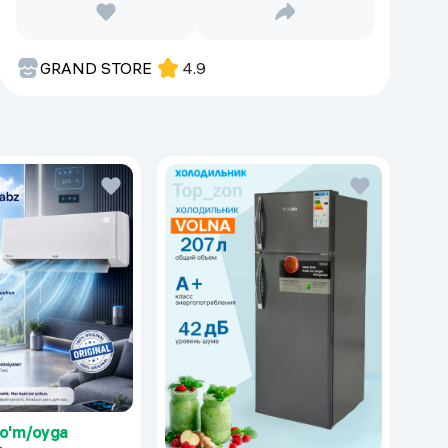
GRAND STORE
4.9
so'm/oyga