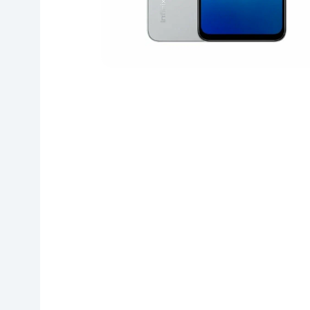
Go‘zallik va parvarish
Virtual haqiqat
Aqlli ko‘zoynak
Aqlli uy
O'yin uchun texnika
Sport tovarlari
Avtotovarlar
Bolalar buyumlari
Qurilish va ta'mirlash
Zargarlik mahsulotlari
Uy uchun tovarlar