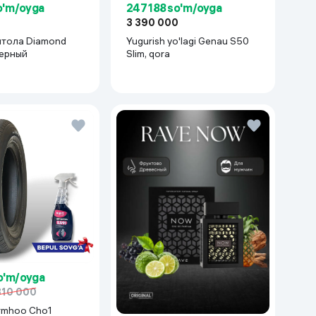
so'm/oyga
247 188 so'm/oyga
0
3 390 000
итола Diamond
Yugurish yo'lagi Genau S50
черный
Slim, qora
o'm/oyga
810 000
rmhoo Cho1