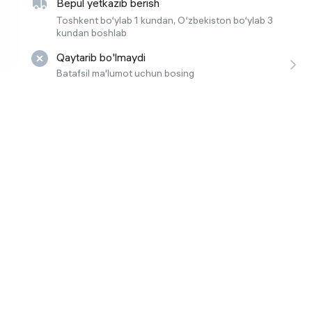
Bepul yetkazib berish
 ko'zoynaklari
Toshkent bo‘ylab 1 kundan, O‘zbekiston bo‘ylab 3
kundan boshlab
lar
Qaytarib bo'lmaydi
Batafsil ma'lumot uchun bosing