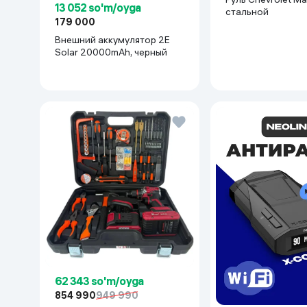
13 052 so'm/oyga
cтальной
179 000
Внешний аккумулятор 2E
Solar 20000mAh, черный
62 343 so'm/oyga
854 990
949 990