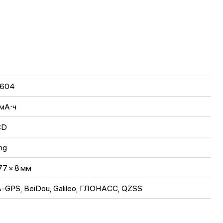
1604
мА⋅ч
CD
ng
77 × 8 мм
A-GPS, BeiDou, Galileo, ГЛОНАСС, QZSS