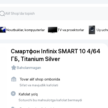
Noutbuklar, kompyuterlar
TV va proektorlar
Uy uch
lar va gadjetlar
 va telefonlar
Smartfonlar uchun aksessua
Смартфон Infinix SMART 10 4/64
lar
Smartfonlar uchun g’ilof
ГБ, Titanium Silver
nlar
iPhone uchun g’ilof
nlar
Quvvatlagich qurilmalar
Baholanmagan
ar
Plenkalar va steklo
nlar
Tovar alif shop omborida
Tegishli tovarlar
fonlar
Sifat va mavjudlik kafolati
Batareyalar va akkumulyatorlar
Kafolat yo‘q
Kabellar
Sotuvchi bu mahsulotga kafolat bermaydi
Portativ batareyalar