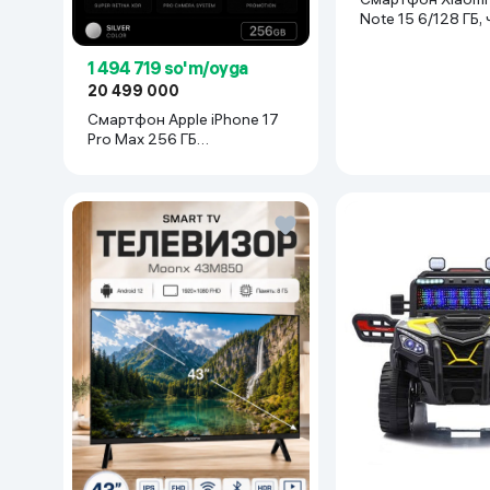
Количество SIM-карт
2
Note 15 6/128 ГБ,
Фронтальная камера
8 МП
1 494 719 so'm/oyga
20 499 000
Объем оперативной памяти
4 ГБ
Смартфон Apple iPhone 17
Pro Max 256 ГБ
Количество ядер процессора
8
(nanoSim+eSim), Silver
Датчик глубины
нет
Процессор
Uniso