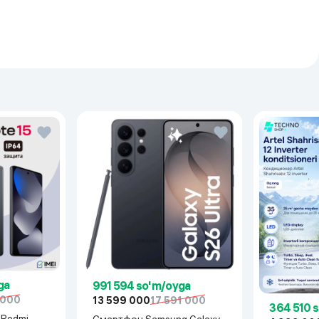
d 15, XOS 15
, Bluetooth
ype-C
SIM
G / 4G LTE
ц
ga
991 594 so'm/oyga
 000
13 599 000
17 591 000
364 510 