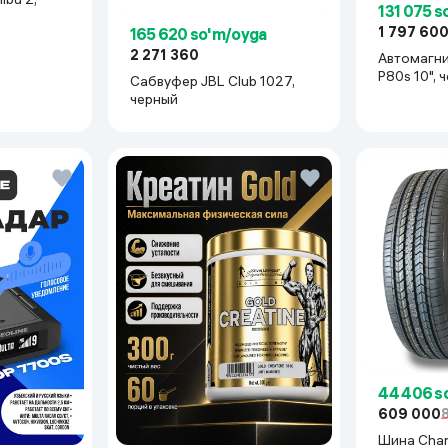
131 075 
1 797 60
165 620 so'm/oyga
2 271 360
Автомагн
P80s 10", 
Сабвуфер JBL Club 1027,
черный
44 406 s
609 000
Шина Cha