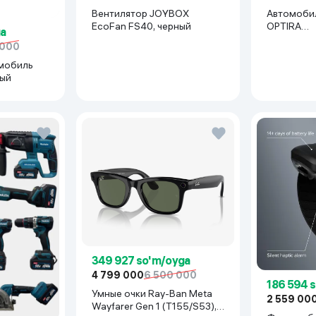
Вентилятор JOYBOX
Автомоби
EcoFan FS40, черный
OPTIRA
ga
R15x114(La
 000
серебрян
мобиль
рый
349 927 so'm/oyga
4 799 000
6 500 000
186 594 
Умные очки Ray-Ban Meta
2 559 00
Wayfarer Gen 1 (T155/S53),