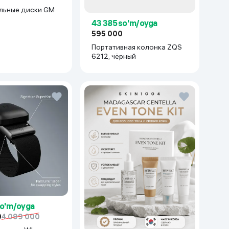
льные диски GM
43 385 so'm/oyga
cetti/Gentra) 1 шт,
595 000
ый
Портативная колонка ZQS
6212, чёрный
so'm/oyga
0
4 099 000