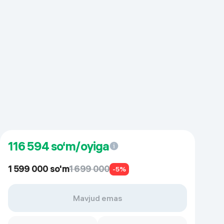
116 594
so‘m/oyiga
1 599 000 so'm
1 699 000
-5%
Mavjud emas