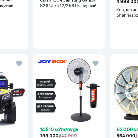
Смартфон Samsung Galaxy
4 999 00
 черный
S26 Ultra 12/256 ГБ, черный
Кондицион
Shahrisab
Inverter, 
c T7200
14 510 so'm/oyga
63 000 s
199 000
447 000
864 000
1