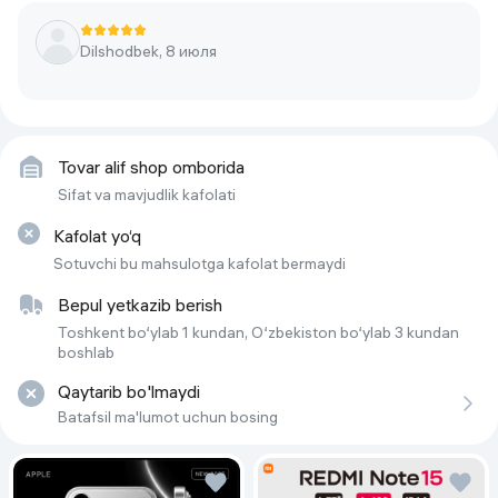
Тип экрана
AMOLED
Dilshodbek, 8 июля
Объем встроенной памяти
256 ГБ
Диагональ экрана
6.78"
Версия ОС на начало продаж
Android 15
Tovar alif shop omborida
Количество основных
3
Sifat va mavjudlik kafolati
(тыловых) камер
Kafolat yo‘q
Количество SIM-карт
2
Sotuvchi bu mahsulotga kafolat bermaydi
Беспроводные интерфейсы
NFC, Bluetooth, Wi-Fi
Bepul yetkazib berish
Тип SIM-карты
nano SIM
Toshkent bo‘ylab 1 kundan, O‘zbekiston bo‘ylab 3 kundan
boshlab
Фронтальная камера
13 МП
Qaytarib bo'lmaydi
Объем оперативной памяти
8 ГБ
Batafsil ma'lumot uchun bosing
Стандарт связи
4G LTE
 , 
3G
 , 
5G
Himoya darajasi
IP64