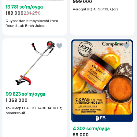
999 000
13 781 so'm/oyga
Aerogril BQ AF5011S, Qora
189 000
281 250
Quyoshdan himoyalovchi krem
Round Lab Birch Juice
Moisturizing Sunscreen SPF
50+PA++++, 50 ml
99 823 so'm/oyga
1 369 000
Триммер EPA EBT-1400 1400 Вт,
оранжевый
4 302 so'm/oyga
59 000