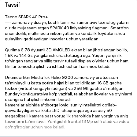
Tavsif
Tecno SPARK 40 Pro+
—- zamonaviy dizayn, kuchli temir va zamonaviy texnologiyalarni
o‘zida mujassam etgan SPARK 40 liniyasining flagmani. Smartfon
unumdorlik, multimedia imkoniyatlari va kundalik foydalanishda
qulaylikni qadrlaydigan insonlar uchun yaratilgan.
Qurilma 6,78 dyuymli 3D AMOLED ekran bilan jihozlangan bo‘lib,
1,5K va 144 Gs yangilanish chastotasiga ega. Yuqori yorqinlik,
to‘yingan ranglar va silliq tasvir tufayli displey o‘yinlar uchun ham,
filmlar tomosha qilish va ishlash uchun ham mos keladi.
Unumdorlikni MediaTek Helio G200 zamonaviy protsessori
ta’minlaydi, u katta xotira hajmi bilan to‘ldirilgan: 16 GB gacha
tezkor (virtual kengaytiriladigan) va 256 GB gacha o‘rnatilgan.
Bunday konfiguratsiya ko‘p vazifali, talabchan ilovalar va o‘yinlarni
osongina hal qilish imkonini beradi.
Kameralar alohida e’tiborga loyiq: sun’iy intellektni qo‘llab-
quvvatlaydigan va ikkita LED-chaqnoqqa ega asosiy 50
megapikselli kamera past yorug‘lik sharoitida ham yorqin va aniq
tasvirlarni ta’minlaydi. Yoritgichli frontal 13 Mp selfi oladi va video
qo‘ng‘iroqlar uchun mos keladi.