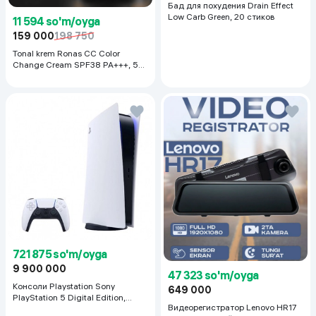
Бад для похудения Drain Effect
Low Carb Green, 20 стиков
11 594 so'm/oyga
159 000
198 750
Tonal krem Ronas CC Color
Change Cream SPF38 PA+++, 50
ml
721 875 so'm/oyga
9 900 000
47 323 so'm/oyga
Консоли Playstation Sony
649 000
PlayStation 5 Digital Edition,
Видеорегистратор Lenovo HR17
белый