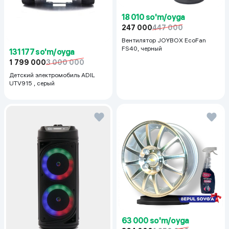
18 010 so'm/oyga
247 000
447 000
Вентилятор JOYBOX EcoFan
FS40, черный
131 177 so'm/oyga
1 799 000
3 000 000
Детский электромобиль ADIL
UTV915 , серый
63 000 so'm/oyga