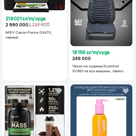
218 021 so'm/oyga
2 990 000
3 737 500
МФУ Canon Pixma G3470,
черный
18 156 so'm/oyga
249 000
Чехол на сиденья Ecomfort
3V1M1 на все машины, темно-
серый