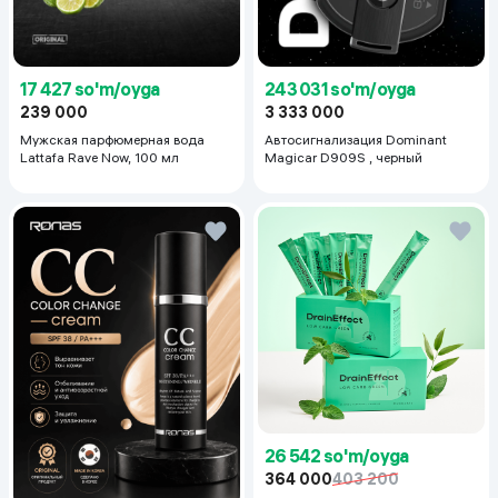
17 427 so'm/oyga
243 031 so'm/oyga
239 000
3 333 000
Мужская парфюмерная вода
Автосигнализация Dominant
Lattafa Rave Now, 100 мл
Magicar D909S , черный
26 542 so'm/oyga
364 000
403 200