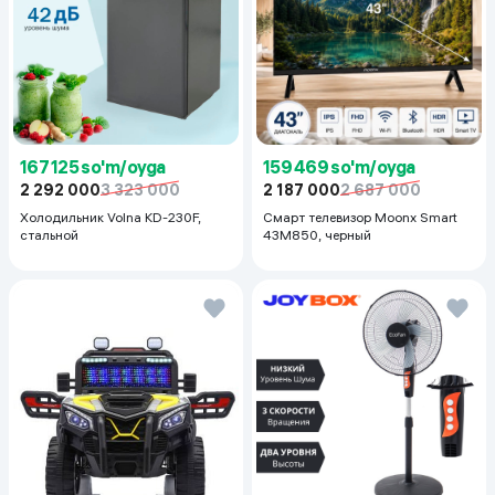
167 125 so'm/oyga
159 469 so'm/oyga
2 292 000
3 323 000
2 187 000
2 687 000
Холодильник Volna KD-230F,
Смарт телевизор Moonx Smart
стальной
43M850, черный