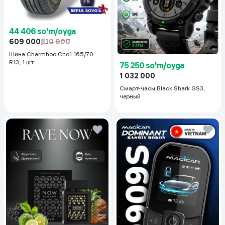
44 406 so'm/oyga
609 000
810 000
Шина Charmhoo Cho1 165/70
R13, 1 шт
75 250 so'm/oyga
1 032 000
Смарт-часы Black Shark GS3,
черный