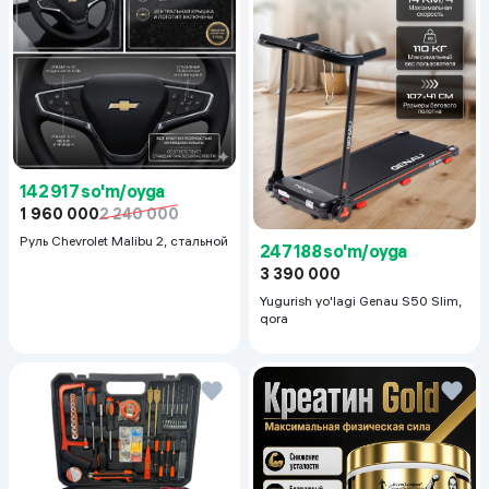
142 917 so'm/oyga
1 960 000
2 240 000
Руль Chevrolet Malibu 2, cтальной
247 188 so'm/oyga
3 390 000
Yugurish yo'lagi Genau S50 Slim,
qora