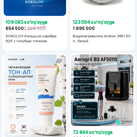
123 594 so'm/oyga
109 083 so'm/oyga
1 695 000
654 500
1 309 000
Водонагреватель Ariston ЭВН 50
SOKOLOV Кольцо из серебра
л , белый
925 с голубым топазом
72 844 so'm/oyga