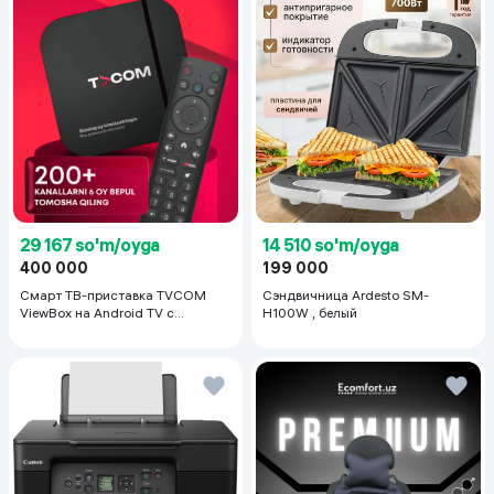
29 167 so'm/oyga
14 510 so'm/oyga
400 000
199 000
Смарт ТВ-приставка TVCOM
Сэндвичница Ardesto SM-
ViewBox на Android TV с
H100W , белый
голосовым управлением 2/16 ГБ,
черный