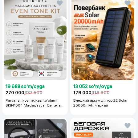
19 688 so'm/oyga
13 052 so'm/oyga
270 000
337 500
179 000
319 000
Parvarish kosmetikasi to'plami
Внешний аккумулятор 2E Solar
SKIN1004 Madagascar Centella
20000mAh, черный
Even Tone Kit,