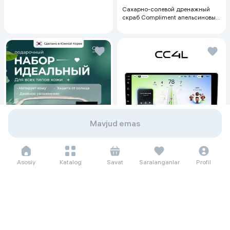
Сахарно-солевой дренажный
скраб Compliment апельсиновый
для упругой кожи, 400 мл
Mavjud emas
273 583 so'm/oyga
Asosiy
Katalog
Savat
Saralanganlar
Profil
3 752 000
3 920 000
Монитор для автомобилей Teyes
CC4L, черный
23 479 so'm/oyga
322 000
460 000
Набор по уходу за кожей лица
Ollee Идеальный тон Light