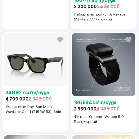
160 417 so'm/oyga
128 ГБ / 14", Luna Grey
2 200 000
2 500 000
Набор электроинструментов
Makita 777777, синий
349 927 so'm/oyga
4 799 000
6 500 000
186 594 so'm/oyga
Умные очки Ray-Ban Meta
2 559 000
4 099 000
Wayfarer Gen 1 (T155/S53), Shiny
Black
Фитнес-браслет Whoop 5.0
Peak, черный