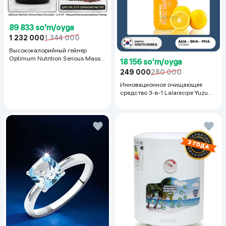
89 833 so'm/oyga
1 232 000
1 344 000
Высококалорийный гейнер
Optimum Nutrition Serious Mass,
18 156 so'm/oyga
Шоколад, 2.72 кг
249 000
280 000
Инновационное очищающее
средство 3-в-1 Lalarecipe Yuzu
Self Foaming 3in1 Peel Cleanser,
200 мл