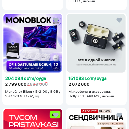
Full HD , черный
204 094 so'm/oyga
151 083 so'm/oyga
2 799 000
2 899 000
2 072 000
Моноблок Bikon / i3-2100 / 8 GB /
Микрофоны и аксессуары
SSD 128 GB / 24", oq
Hollyland LARK M2 , черный