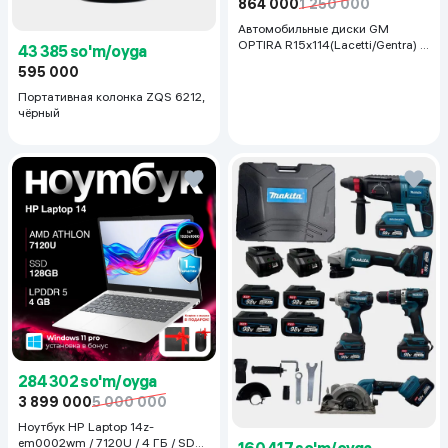
864 000
1 250 000
Автомобильные диски GM
OPTIRA R15x114(Lacetti/Gentra) 1
43 385 so'm/oyga
шт, серебряный
595 000
Портативная колонка ZQS 6212,
чёрный
284 302 so'm/oyga
3 899 000
5 000 000
Ноутбук HP Laptop 14z-
em0002wm / 7120U / 4 ГБ / SDD