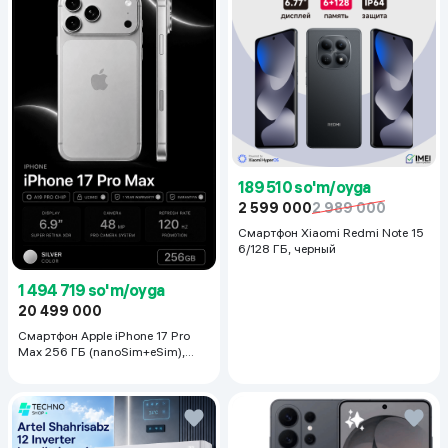
Основная камера
50 МП
Процессор
MediaTek Helio G200
Тип разъема для зарядки
USB Type-C
Тип аккумулятора
Li-Po
Barmoq izi skaneri
Оптический, под экраном
Размер изображения
2720x1224
189 510 so'm/oyga
2 599 000
2 989 000
Частота обновления экрана
144 Гц
Смартфон Xiaomi Redmi Note 15
6/128 ГБ, черный
Audio uyasi
ma'lumot yoq
1 494 719 so'm/oyga
20 499 000
Смартфон Apple iPhone 17 Pro
Max 256 ГБ (nanoSim+eSim),
Silver