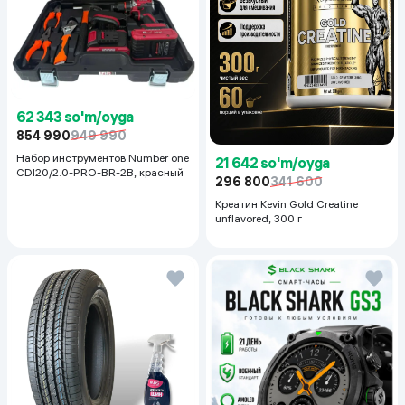
62 343 so'm/oyga
854 990
949 990
Набор инструментов Number one
21 642 so'm/oyga
CDI20/2.0-PRO-BR-2B, красный
296 800
341 600
Креатин Kevin Gold Creatine
unflavored, 300 г