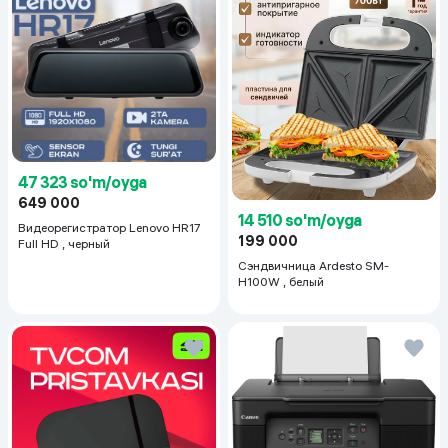
47 323 so'm/oyga
649 000
14 510 so'm/oyga
Видеорегистратор Lenovo HR17
199 000
Full HD , черный
Сэндвичница Ardesto SM-
H100W , белый