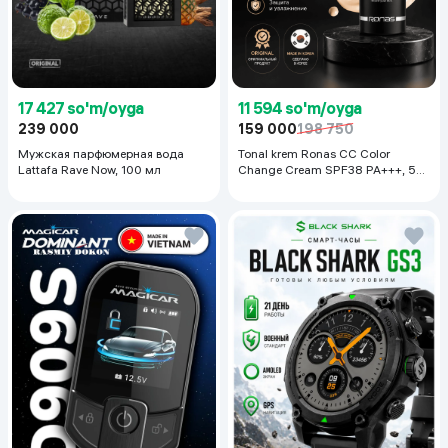
17 427 so'm/oyga
11 594 so'm/oyga
239 000
159 000
198 750
Мужская парфюмерная вода
Tonal krem Ronas CC Color
Lattafa Rave Now, 100 мл
Change Cream SPF38 PA+++, 50
ml