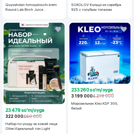
Quyoshdan himoyalovchi krem
SOKOLOV Кольцо из серебра
Round Lab Birch Juice
925 с голубым топазом
Moisturizing Sunscreen SPF
50+PA++++, 50 ml
233 260 so'm/oyga
3 199 000
4 219 000
Морозильник Kleo KDF 300,
белый
23 479 so'm/oyga
322 000
460 000
Набор по уходу за кожей лица
Ollee Идеальный тон Light