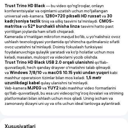
Trust Trino HD Black
— bu video qo'ng'iroqlar, onlayn
konferentsiyalar va oqimlarni uzatish uchun mo'ljallangan
universal veb-kamera.
1280×720 pikselli HD ruxsat
va
30
kadr/soniya tezlik
tiniq va silliq tasvirni ta’minlaydi.
CMOS-
matritsa
va
52° burchakli shisha linza
tasvirni hatto past
yoritilgan joylarda ham sifatli chiqaradi.
Kamerada o‘rnatilgan mikrofon mavjud bo‘lib, u yo‘nalishsiz ovoz
ushlash texnologiyasi yordamida qo‘shimcha qurilmalarsiz sifatli
ovoz uzatishni ta’minlaydi. Doimiy fokuslash funksiyasi
foydalanuvchiga qulaylik yaratadi va ko‘p holatlar uchun mos
keladi, masalan, muloqot va videolarni yozib olishda.
Trust Trino HD Black
USB 2.0 orqali ulanishni
qo‘llab-
quvvatlaydi, hech qanday drayver o‘rnatishni talab qilmaydi
va
Windows 7/8/10
va
macOS 10.15 yoki undan yuqori
kabi
mashhur operatsion tizimlar bilan mos keladi.
1,5 metr
uzunlikdagi kabel
qulay ulanishni ta’minlaydi.
Veb-kamera
MJPEG
va
YUY2
kabi mashhur video formatlarini
qo‘llab-quvvatlaydi, bu esa uni videoqo‘ng‘iroq ilovalari va striming
platformalari bilan ishlash uchun mos qiladi. Uning ixcham va
zamonaviy dizayni uni uy va ofis uchun ideal tanlovga aylantiradi.
Xususiyatlari