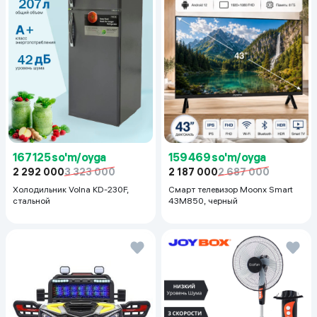
167 125 so'm/oyga
159 469 so'm/oyga
2 292 000
3 323 000
2 187 000
2 687 000
Холодильник Volna KD-230F,
Смарт телевизор Moonx Smart
стальной
43M850, черный