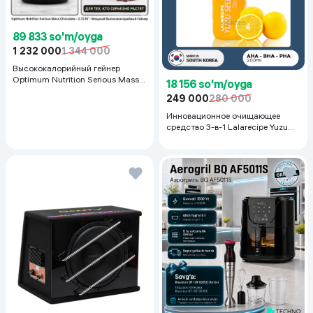
89 833 so'm/oyga
1 232 000
1 344 000
Высококалорийный гейнер
Optimum Nutrition Serious Mass,
18 156 so'm/oyga
Шоколад, 2.72 кг
249 000
280 000
Инновационное очищающее
средство 3-в-1 Lalarecipe Yuzu
Self Foaming 3in1 Peel Cleanser,
200 мл