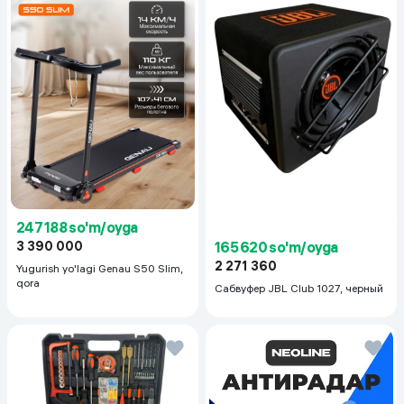
247 188 so'm/oyga
165 620 so'm/oyga
3 390 000
2 271 360
Yugurish yo'lagi Genau S50 Slim,
qora
Сабвуфер JBL Club 1027, черный