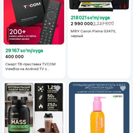
218 021 so'm/oyga
2 990 000
3 737 500
МФУ Canon Pixma G3470,
черный
29 167 so'm/oyga
400 000
Смарт ТВ-приставка TVCOM
ViewBox на Android TV с
голосовым управлением 2/16 ГБ,
черный