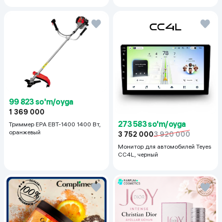
99 823 so'm/oyga
1 369 000
273 583 so'm/oyga
Триммер EPA EBT-1400 1400 Вт,
оранжевый
3 752 000
3 920 000
Монитор для автомобилей Teyes
CC4L, черный