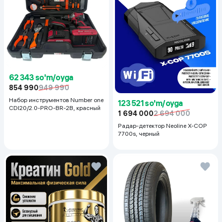
62 343 so'm/oyga
854 990
949 990
Набор инструментов Number one
123 521 so'm/oyga
CDI20/2.0-PRO-BR-2B, красный
1 694 000
2 694 000
Радар-детектор Neoline X-COP
7700s, черный