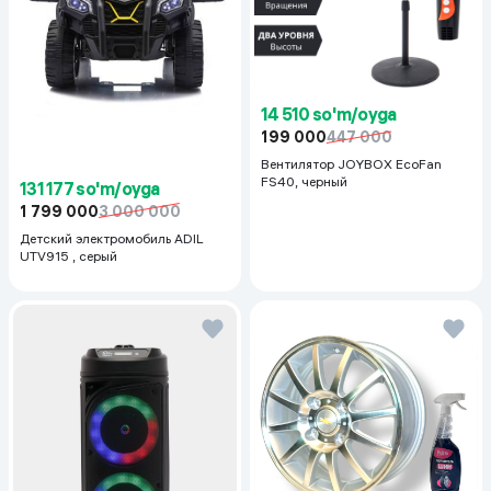
14 510 so'm/oyga
199 000
447 000
Вентилятор JOYBOX EcoFan
FS40, черный
131 177 so'm/oyga
1 799 000
3 000 000
Детский электромобиль ADIL
UTV915 , серый