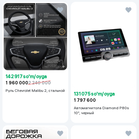
142 917 so'm/oyga
1 960 000
2 240 000
Руль Chevrolet Malibu 2, cтальной
131 075 so'm/oyga
1 797 600
Автомагнитола Diamond P80s
10", черный