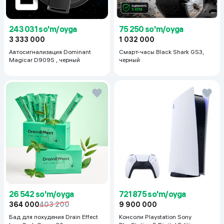
243 031 so'm/oyga
75 250 so'm/oyga
3 333 000
1 032 000
Автосигнализация Dominant
Смарт-часы Black Shark GS3,
Magicar D909S , черный
черный
26 542 so'm/oyga
721 875 so'm/oyga
364 000
403 200
9 900 000
Бад для похудения Drain Effect
Консоли Playstation Sony