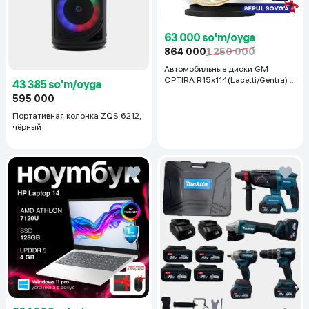
63 000 so'm/oyga
864 000
1 250 000
Автомобильные диски GM
OPTIRA R15x114(Lacetti/Gentra) 1
43 385 so'm/oyga
шт, серебряный
595 000
Портативная колонка ZQS 6212,
чёрный