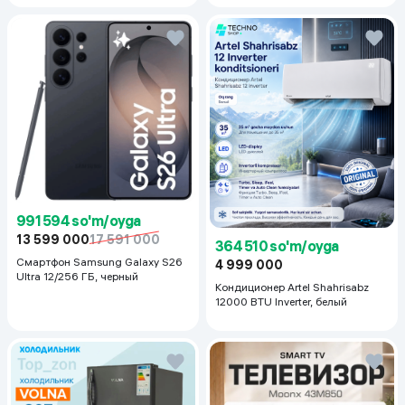
991 594 so'm/oyga
13 599 000
17 591 000
364 510 so'm/oyga
Смартфон Samsung Galaxy S26
4 999 000
Ultra 12/256 ГБ, черный
Кондиционер Artel Shahrisabz
12000 BTU Inverter, белый