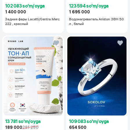
123 594 so'm/oyga
102 083 so'm/oyga
1 695 000
1 400 000
Водонагреватель Ariston ЭВН 50
Задние фары Lacetti/Gentra Merc
л , белый
222 , красный
13 781 so'm/oyga
109 083 so'm/oyga
189 000
281 250
654 500