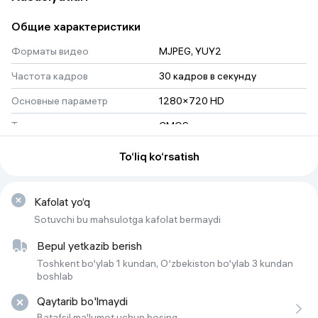
Общие характеристики
Форматы видео
MJPEG, YUY2
Частота кадров
30 кадров в секунду
Основные параметр
1280×720 HD
Тип матрицы
CMOS
Тип устройства
Веб-камера
To‘liq ko‘rsatish
Размер матрицы
1/4 dyum
Форматы видео
Kafolat yo‘q
Sotuvchi bu mahsulotga kafolat bermaydi
Тип объектива
Shisha
Bepul yetkazib berish
Угол обзора
52°
Toshkent bo‘ylab 1 kundan, O‘zbekiston bo‘ylab 3 kundan
Фокусировка
fikslashtirilgan
boshlab
Qaytarib bo'lmaydi
Batafsil ma'lumot uchun bosing