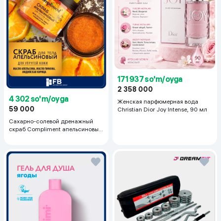
171 937 so'm/oyga
2 358 000
4 302 so'm/oyga
Женская парфюмерная вода
59 000
Christian Dior Joy Intense, 90 мл
Сахарно-солевой дренажный
скраб Compliment апельсиновый
для упругой кожи, 400 мл