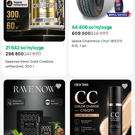
44 406 so'm/oyga
609 000
810 000
Шина Charmhoo Cho1 165/70
R13, 1 шт
21 642 so'm/oyga
296 800
341 600
Креатин Kevin Gold Creatine
unflavored, 300 г