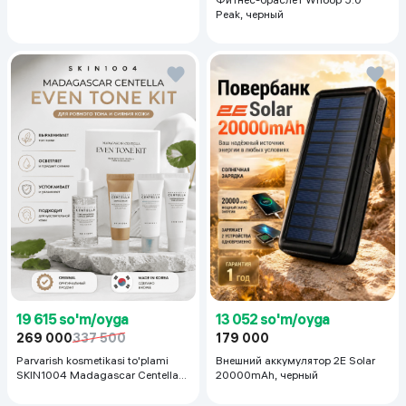
Peak, черный
19 615 so'm/oyga
13 052 so'm/oyga
269 000
337 500
179 000
Parvarish kosmetikasi to'plami
Внешний аккумулятор 2E Solar
SKIN1004 Madagascar Centella
20000mAh, черный
Even Tone Kit,