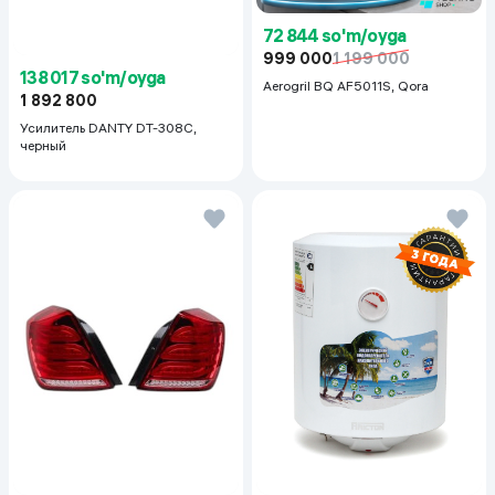
72 844 so'm/oyga
999 000
1 199 000
138 017 so'm/oyga
Aerogril BQ AF5011S, Qora
1 892 800
Усилитель DANTY DT-308C,
черный