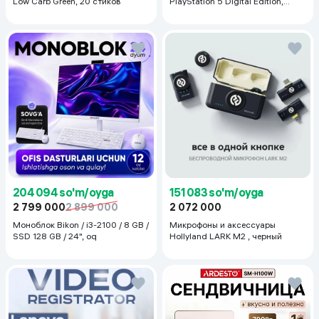
Low Carb Green, 20 стиков
PlayStation 5 Digital Edition,
белый
204 094 so'm/oyga
151 083 so'm/oyga
2 799 000
2 899 000
2 072 000
Моноблок Bikon / i3-2100 / 8 GB /
Микрофоны и аксессуары
SSD 128 GB / 24", oq
Hollyland LARK M2 , черный