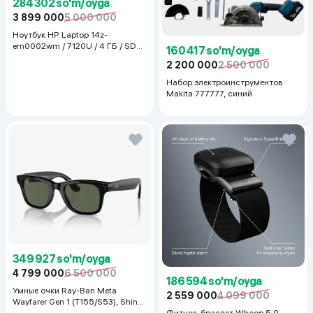
284 302 so'm/oyga
3 899 000
5 000 000
Ноутбук HP Laptop 14z-
em0002wm / 7120U / 4 ГБ / SDD
160 417 so'm/oyga
128 ГБ / 14", Luna Grey
2 200 000
2 500 000
Набор электроинструментов
Makita 777777, синий
349 927 so'm/oyga
4 799 000
6 500 000
186 594 so'm/oyga
Умные очки Ray-Ban Meta
2 559 000
4 099 000
Wayfarer Gen 1 (T155/S53), Shiny
Black
Фитнес-браслет Whoop 5.0