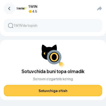
1WIN
4.5
Sotuvchida buni topa olmadik
So‘rovni o‘zgartirib ko‘ring
Sotuvchiga o‘tish