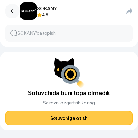
SOKANY
4.8
Sotuvchida buni topa olmadik
So‘rovni o‘zgartirib ko‘ring
Sotuvchiga o‘tish