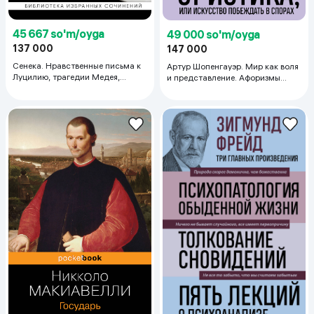
45 667 so'm/oyga
49 000 so'm/oyga
137 000
147 000
Сенека. Нравственные письма к
Артур Шопенгауэр. Мир как воля
Луцилию, трагедии Медея,
и представление. Афоризмы
Федра, Эдип, Фиэст, Агамемнон
житейской мудрости. Эристика,
и Октавия и философский
или Искусство побеждать в
трактат О счастливой жизни
спорах (новое оформление)