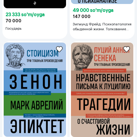
49 000 so'm/oyga
23 333 so'm/oyga
147 000
70 000
Зигмунд Фрейд. Психопатология
Государь
обыденной жизни. Толкование
сновидений. Пять лекций о
психоанализе (Новое
оформление)