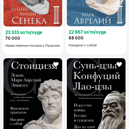
22 667 so'm/oyga
23 333 so'm/oyga
68 000
70 000
Наедине с собой
Нравственные письма к Луцилию