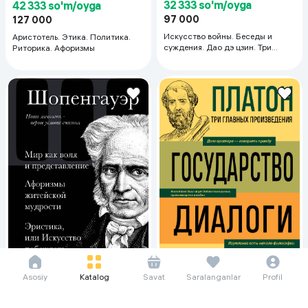
32 333 so'm/oyga
42 333 so'm/oyga
97 000
127 000
Искусство войны. Беседы и
Аристотель. Этика. Политика.
суждения. Дао дэ цзин. Три
Риторика. Афоризмы
главные книги восточной
мудрости
Asosiy
Katalog
Savat
Saralanganlar
Profil
47 667 so'm/oyga
45 667 so'm/oyga