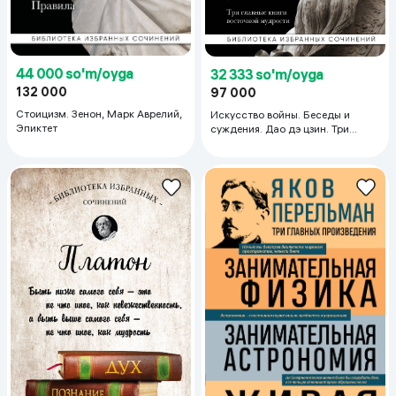
44 000 so'm/oyga
32 333 so'm/oyga
132 000
97 000
Стоицизм. Зенон, Марк Аврелий,
Искусство войны. Беседы и
Эпиктет
суждения. Дао дэ цзин. Три
главные книги восточной
мудрости