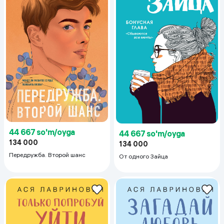
44 667 so'm/oyga
44 667 so'm/oyga
134 000
134 000
Передружба. Второй шанс
От одного Зайца