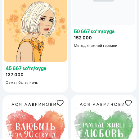
50 667 so'm/oyga
152 000
Метод книжной героини
45 667 so'm/oyga
137 000
Самая белая ночь