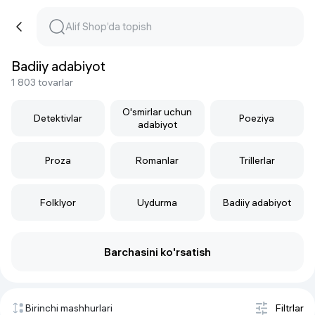
Badiiy adabiyot
1 803 tovarlar
O'smirlar uchun
Detektivlar
Poeziya
adabiyot
Proza
Romanlar
Trillerlar
Folklyor
Uydurma
Badiiy adabiyot
Barchasini ko'rsatish
Birinchi mashhurlari
Filtrlar