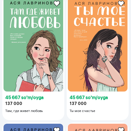
45 667 so'm/oyga
45 667 so'm/oyga
137 000
137 000
Ты мое счастье
Там, где живет любовь