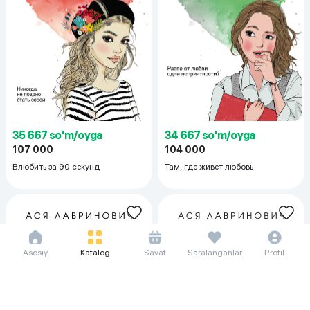
35 667 so'm/oyga
34 667 so'm/oyga
107 000
104 000
Влюбить за 90 секунд
Там, где живет любовь
Asosiy
Katalog
Savat
Saralanganlar
Profil