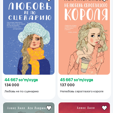
45 667 so'm/oyga
44 667 so'm/oyga
137 000
134 000
Нелюбовь сероглазого короля
Любовь не по сценарию