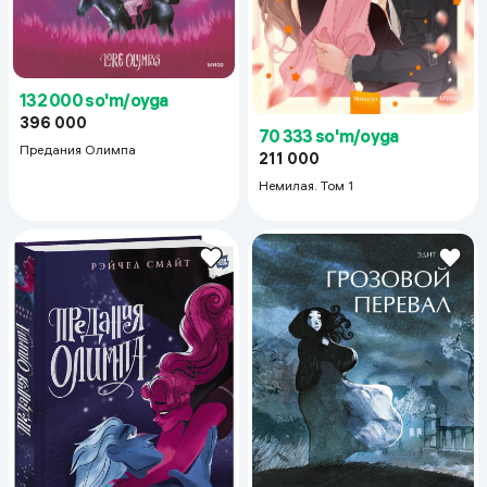
132 000 so'm/oyga
396 000
70 333 so'm/oyga
Предания Олимпа
211 000
Немилая. Том 1