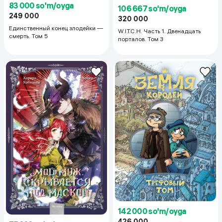
83 000 so'm/oyga
106 667 so'm/oyga
249 000
320 000
Единственный конец злодейки —
W.I.T.C.H. Часть 1. Двенадцать
смерть. Том 5
порталов. Том 3
142 000 so'm/oyga
426 000