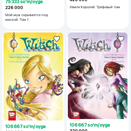
75 333 so'm/oyga
Земля Королей. Трефовый том
226 000
Мой муж скрывается под
маской. Том 1
106 667 so'm/oyga
106 667 so'm/oyga
320 000