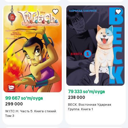
79 333 so'm/oyga
238 000
99 667 so'm/oyga
299 000
BECK. Восточная Ударная
Группа. Книга 1
W.I.T.C.H. Часть 5. Книга стихий.
Том 3