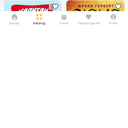
Asosiy
Katalog
Savat
Saralanganlar
Profil
121 333 so'm/oyga
364 000
107 333 so'm/oyga
Классика Marvel. Капитан
322 000
Америка
Дюна. Графический роман. Том 1