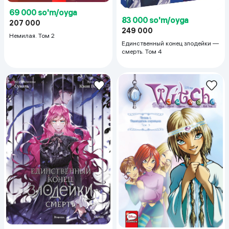
69 000 so'm/oyga
83 000 so'm/oyga
207 000
249 000
Немилая. Том 2
Единственный конец злодейки —
смерть. Том 4