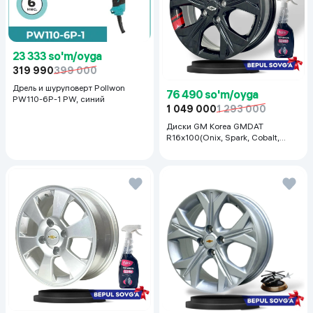
23 333 so'm/oyga
319 990
399 000
Дрель и шуруповерт Pollwon
76 490 so'm/oyga
PW110-6P-1 PW, синий
1 049 000
1 293 000
Диски GM Korea GMDAT
R16x100(Onix, Spark, Cobalt,
Nexia R3, Nexia1/2), 1 шт