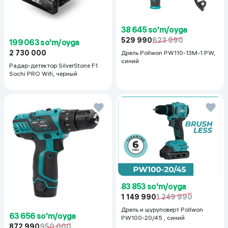
38 645 so'm/oyga
529 990
623 990
199 063 so'm/oyga
2 730 000
Дрель Pollwon PW110-13M-1 PW,
синий
Радар-детектор SilverStone F1
Sochi PRO Wifi, черный
83 853 so'm/oyga
1 149 990
1 249 990
Дрель и шуруповерт Pollwon
63 656 so'm/oyga
PW100-20/45 , синий
872 990
950 000