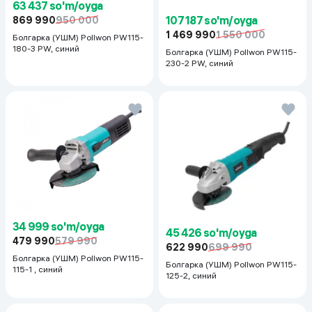
63 437 so'm/oyga
107 187 so'm/oyga
869 990
950 000
1 469 990
1 550 000
Болгарка (УШМ) Pollwon PW115-
180-3 PW, синий
Болгарка (УШМ) Pollwon PW115-
230-2 PW, синий
34 999 so'm/oyga
45 426 so'm/oyga
479 990
579 990
622 990
699 990
Болгарка (УШМ) Pollwon PW115-
Болгарка (УШМ) Pollwon PW115-
115-1 , синий
125-2, синий