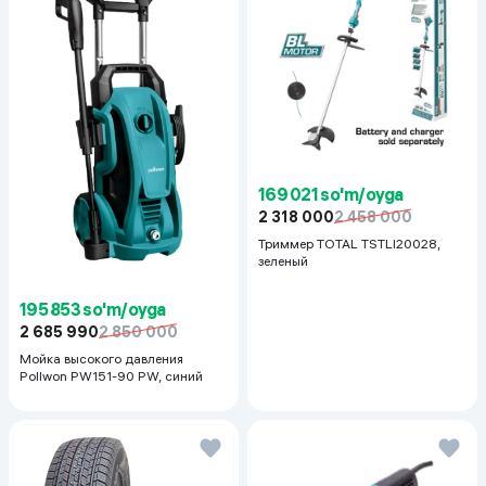
169 021 so'm/oyga
2 318 000
2 458 000
Триммер TOTAL TSTLI20028,
зеленый
195 853 so'm/oyga
2 685 990
2 850 000
Мойка высокого давления
Pollwon PW151-90 PW, синий