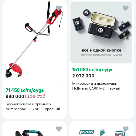
151 083 so'm/oyga
2 072 000
Микрофоны и аксессуары
Hollyland LARK M2 , черный
71 458 so'm/oyga
980 000
1 100 000
Газонокосилка и триммер
Number one ET1750-1 , красный