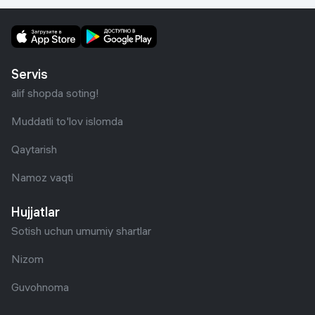
Servis
alif shopda soting!
Muddatli to'lov islomda
Qaytarish
Namoz vaqti
Hujjatlar
Sotish uchun umumiy shartlar
Nizom
Guvohnoma