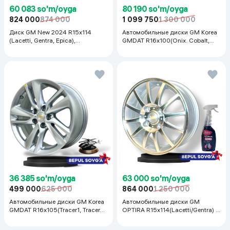
60 083 so'm/oyga
80 190 so'm/oyga
824 000
874 000
1 099 750
1 300 000
Диск GM New 2024 R15x114
Автомобильные диски GM Korea
(Lacetti, Gentra, Epica),
GMDAT R16x100(Onix. Cobalt,
серебристый
Spark, Nexia R3) 1 шт, серебряный
36 385 so'm/oyga
63 000 so'm/oyga
499 000
625 000
864 000
1 250 000
Автомобильные диски GM Korea
Автомобильные диски GM
GMDAT R16x105(Tracer1, Tracer2)
OPTIRA R15x114(Lacetti/Gentra) 1
1 шт, серебряный
шт, серебряный