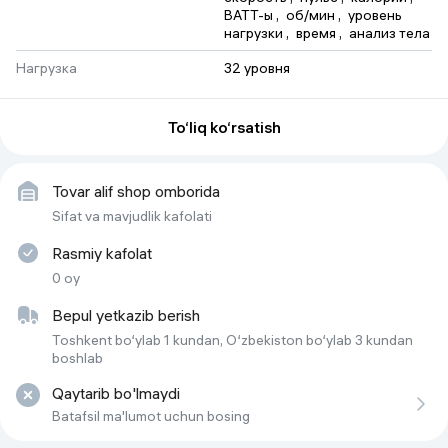
ВАТТ-ы
 , 
об/мин
 , 
уровень 
нагрузки
 , 
время
 , 
анализ тела
Нагрузка
32 уровня
Максимальный вес
150кг
пользователя
To‘liq ko‘rsatish
Маховик
10кг
Tovar alif shop omborida
Sifat va mavjudlik kafolati
Rasmiy kafolat
0 oy
Bepul yetkazib berish
Toshkent bo‘ylab 1 kundan, O‘zbekiston bo‘ylab 3 kundan
boshlab
Qaytarib bo'lmaydi
Batafsil ma'lumot uchun bosing