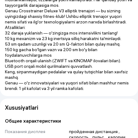
tayyorgarlik darajasiga mos.
Genau Crosstrainer Deluxe V3 elliptik trenajori
— bu sizning
uyingizdagi shaxsiy fitnes-klub! Ushbu elliptik trenajor yuqori
nemis sifati va ilg'or texnologiyalarni arzon narxda birlashtiradi.
Afzalliklari
:
32 daraja yuklanish
— o'zingizga mos intensivlikni tanlang!
10 kg mexanizm
va
23 kg inertsiya
silliq harakatni ta'minlaydi.
53 sm qadam uzunligi
va
20 sm Q-faktori
bilan qulay mashq.
150 kg gacha bo'lgan vazn
va
200 sm bo'y
bilan
foydalanuvchilarga mos
Bluetooth orqali ulanish
(ZWIFT va KINOMAP ilovalari bilan).
USB port
orqali mobil qurilmalarni quvvatlash.
Keng, sirpanmaydigan pedalalar va qulay tutqichlar bilan xavfsiz
mashq.
Genau
— o'z innovatsiyalari va yuqori sifati bilan mashhur nemis
brendi.
1 yil kafolat
va
3 yil ramka kafolati
.
Xususiyatlari
Общие характеристики
Показания дисплея
пройденная дистанция
 , 
скорость
 , 
пульс
 , 
калории
 , 