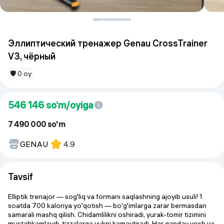
Эллиптический тренажер Genau CrossTrainer
V3, чёрный
🛡 0 oy
546 146
so‘m/oyiga
7 490 000 so'm
GENAU
4.9
Tavsif
Elliptik trenajor
— sog'liq va formani saqlashning ajoyib usuli!
1
soatda 700 kaloriya yo'qotish
— bo'g'imlarga zarar bermasdan
samarali mashq qilish. Chidamlilikni oshiradi, yurak-tomir tizimini
mustahkamlaydi, tizzalarga yukni kamaytiradi. Har qanday yosh va