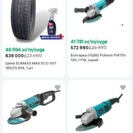
41 781 so'm/oyga
572 990
625 990
46 594 so'm/oyga
Болгарка (УШМ) Pollwon PW115-
639 000
677 000
125-1 PW, синий
Шина SUMAXX MAX ECO 007
185/70 R14, 1 шт